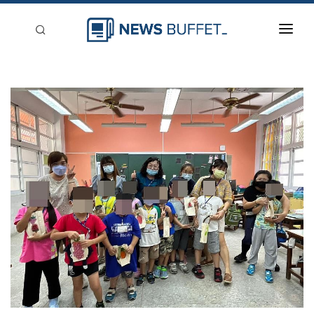
回到首頁
新聞稿分類
登入
刊登