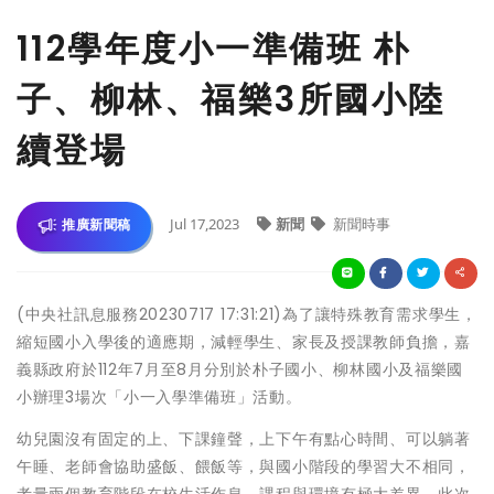
112學年度小一準備班 朴
子、柳林、福樂3所國小陸
續登場
Jul 17,2023
新聞
新聞時事
推廣新聞稿
(中央社訊息服務20230717 17:31:21)為了讓特殊教育需求學生，
縮短國小入學後的適應期，減輕學生、家長及授課教師負擔，嘉
義縣政府於112年7月至8月分別於朴子國小、柳林國小及福樂國
小辦理3場次「小一入學準備班」活動。
幼兒園沒有固定的上、下課鐘聲，上下午有點心時間、可以躺著
午睡、老師會協助盛飯、餵飯等，與國小階段的學習大不相同，
考量兩個教育階段在校生活作息、課程與環境有極大差異，此次