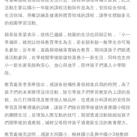
活動主要以國小一年級的課程活動與作息為主，安排綜合領域、
生活領域、用餐訓練及健康與體育領域的課程，讓學生體驗多元
的校園學習活動。
縣長翁章梁表示，疫情已趨緩，校園的生活也回歸正軌，「小一
準備班」雖然以特殊教育學生為主，若名額有餘一般學生亦可報
名參加；近年來，嘉義縣積極落實融合教育，期待讓孩子們能透
過活動參與，在學校開學後能儘快適應小一新生活，同時也支持
小一新生家長能夠安心、放心與放手，陪伴孩子們邁入小學階
段。
教育處長李美華指出，感謝各校犧牲暑假精進自我的時間，為了
孩子們的未來辦理這項活動，除引導孩子們學習教室內上課的規
範、自己打掃環境及整理個人物品外，也透過分科課程的安排與
學習及用餐禮儀的訓練，讓孩子們能在開學後儘快適應國小階段
的團體生活，並增加人際互動的技巧，期望透過活動能縮短孩子
們開學後的適應期，減輕父母陪伴孩子適應新生活的教養壓力。
教育處補充說明，感謝大同國小、柳林國小及興中國小3校教師