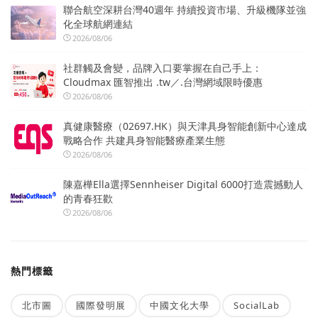
聯合航空深耕台灣40週年 持續投資市場、升級機隊並強
化全球航網連結
2026/08/06
社群觸及會變，品牌入口要掌握在自己手上：
Cloudmax 匯智推出 .tw／.台灣網域限時優惠
2026/08/06
真健康醫療（02697.HK）與天津具身智能創新中心達成
戰略合作 共建具身智能醫療產業生態
2026/08/06
陳嘉樺Ella選擇Sennheiser Digital 6000打造震撼動人
的青春狂歡
2026/08/06
熱門標籤
北市圖
國際發明展
中國文化大學
SocialLab