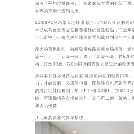
前有《平均地權條例》、後來總統大選的外部干擾
爭鳴的市場中脫穎而出。
30樓SRC雙塔擎天地標 相較台北市難以企及的
早已成為台北市居住板塊遷移的首選錨點，而近年
台北市中心一橋之隔的地段位置和成熟到位的生活
龐大的買氣動能，持續吸引各路建商進場插旗，近
濠一川」、「新濠一閱」後，「新濠一滙」在520檔
構，打造30層、120米同時耐震達六級設計的擎天
插開案月餘席捲當地買氣 延續前兩期的堅實口碑
刀，其餘景觀、公設等項目，團隊陣容也同為業界頂
的純住宅社區規劃，加上戶戶樓高3米6、加厚20
饋。新濠機構為市場稱道的「真心不二價」策略，
和產品優勢。
江北最具賣相的新案指標