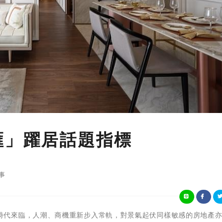
滙」躍居話題指標
事
隨著後疫情時代來臨，人潮、商機重新步入常軌，對景氣起伏同樣敏感的房地產