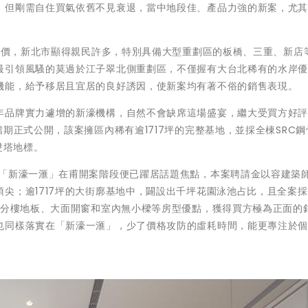
，但剛需自住買氣依舊不見衰退，當中地段佳、產品力強的新案，尤
高房價，新北市顯得親民許多，特別具備大型重劃區的板橋、三重、新店
最引領風騷的莫過於江子翠北側重劃區，不僅握有大台北稀有的水岸
機能，給予移居且宜居的良好誘因，使新案均有著不俗的銷售表現。
年品牌實力遽增的新濠機構，自然不會缺席這場盛宴，繼大受買方好
期正式公開，該案擁區內稀有逾1717坪的完整基地，並採全棟SRC鋼
雙塔地標。
，「新濠一滙」在甫開案階段便已躍居話題焦點，本案聘請金以容建築
尖；逾1717坪的大街廓基地中，闢設出千坪花園泳池占比，且全案
公分樓地板、大面開窗和室內無小樑等房型優點，獲得買方極為正面的
也同樣落實在「新濠一滙」，少了價格攻防的虛耗時間，能更專注於