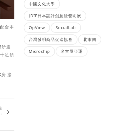
中國文化大學
JDIE日本設計創意暨發明展
，配合本
OpView
SocialLab
台灣發明商品促進協會
北市圖
構所選
Microchip
名古屋亞運
相十足預
3房 接
篇
.