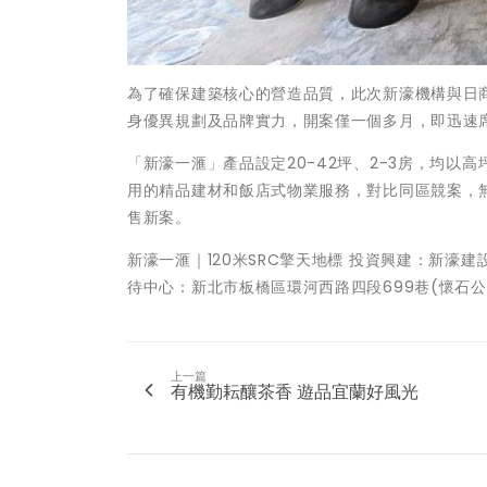
為了確保建築核心的營造品質，此次新濠機構與日
身優異規劃及品牌實力，開案僅一個多月，即迅速
「新濠一滙」產品設定20-42坪、2-3房，均以
用的精品建材和飯店式物業服務，對比同區競案，
售新案。
新濠一滙｜120米SRC擎天地標 投資興建：新濠建設 
待中心：新北市板橋區環河西路四段699巷(懷石公園旁
上一篇
有機勤耘釀茶香 遊品宜蘭好風光