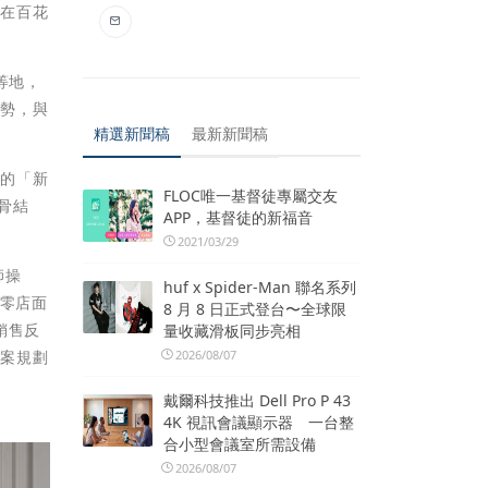
其在百花
等地，
優勢，與
精選新聞稿
最新新聞稿
評的「新
FLOC唯一基督徒專屬交友
骨結
APP，基督徒的新福音
2021/03/29
師操
huf x Spider-Man 聯名系列
採零店面
8 月 8 日正式登台〜全球限
銷售反
量收藏滑板同步亮相
2026/08/07
個案規劃
戴爾科技推出 Dell Pro P 43
4K 視訊會議顯示器 一台整
合小型會議室所需設備
2026/08/07