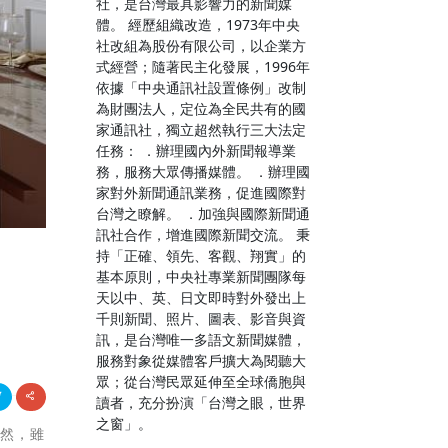
社，是台灣最具影響力的新聞媒
體。 經歷組織改造，1973年中央
社改組為股份有限公司，以企業方
式經營；隨著民主化發展，1996年
依據「中央通訊社設置條例」改制
為財團法人，定位為全民共有的國
家通訊社，獨立超然執行三大法定
任務： ．辦理國內外新聞報導業
務，服務大眾傳播媒體。 ．辦理國
家對外新聞通訊業務，促進國際對
台灣之瞭解。 ．加強與國際新聞通
訊社合作，增進國際新聞交流。 秉
持「正確、領先、客觀、翔實」的
基本原則，中央社專業新聞團隊每
天以中、英、日文即時對外發出上
千則新聞、照片、圖表、影音與資
訊，是台灣唯一多語文新聞媒體，
服務對象從媒體客戶擴大為閱聽大
眾；從台灣民眾延伸至全球僑胞與
讀者，充分扮演「台灣之眼，世界
之窗」。
亦然，雖