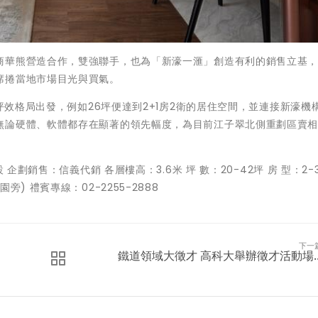
商華熊營造合作，雙強聯手，也為「新濠一滙」創造有利的銷售立基
席捲當地市場目光與買氣。
高坪效格局出發，例如26坪便達到2+1房2衛的居住空間，並連接新濠機
無論硬體、軟體都存在顯著的領先幅度，為目前江子翠北側重劃區賣
企劃銷售：信義代銷 各層樓高：3.6米 坪 數：20-42坪 房 型：2-
) 禮賓專線：02-2255-2888
下一
鐵道領域大徵才 高科大舉辦徵才活動場..