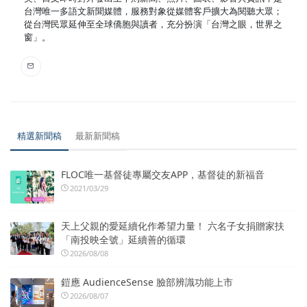
台灣唯一多語文新聞媒體，服務對象從媒體客戶擴大為閱聽大眾；
從台灣民眾延伸至全球僑胞與讀者，充分扮演「台灣之眼，世界之
窗」。
精選新聞稿
最新新聞稿
FLOC唯一基督徒專屬交友APP，基督徒的新福音
2021/03/29
天上父親的愛延續化作希望力量！ 六名子女捐贈家扶
「南投映全號」延續善的循環
2026/08/08
鎧應 AudienceSense 臉部辨識功能上市
2026/08/07