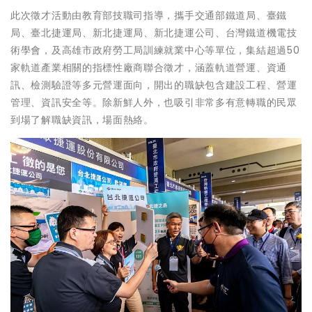
此次徵才活動由教育部技職司指導，攜手交通部鐵道局、臺鐵
局、臺北捷運局、新北捷運局、新北捷運公司、台灣鐵道機電技
術學會，及高雄市政府勞工局訓練就業中心等單位，集結超過50
家軌道產業相關的指標性廠商聯合徵才，涵蓋軌道營運、資通
訊、檢測驗證等多元營運面向，開出的職缺包含建設工程、營運
管理、資訊安全等。除新鮮人外，也吸引非常多有意轉職的民眾
到場了解職缺資訊，場面熱絡。