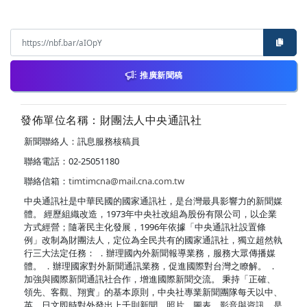
推廣新聞稿
發佈單位名稱：財團法人中央通訊社
新聞聯絡人：訊息服務核稿員
聯絡電話：02-25051180
聯絡信箱：
timtimcna@mail.cna.com.tw
中央通訊社是中華民國的國家通訊社，是台灣最具影響力的新聞媒
體。 經歷組織改造，1973年中央社改組為股份有限公司，以企業
方式經營；隨著民主化發展，1996年依據「中央通訊社設置條
例」改制為財團法人，定位為全民共有的國家通訊社，獨立超然執
行三大法定任務： ．辦理國內外新聞報導業務，服務大眾傳播媒
體。 ．辦理國家對外新聞通訊業務，促進國際對台灣之瞭解。 ．
加強與國際新聞通訊社合作，增進國際新聞交流。 秉持「正確、
領先、客觀、翔實」的基本原則，中央社專業新聞團隊每天以中、
英、日文即時對外發出上千則新聞、照片、圖表、影音與資訊，是