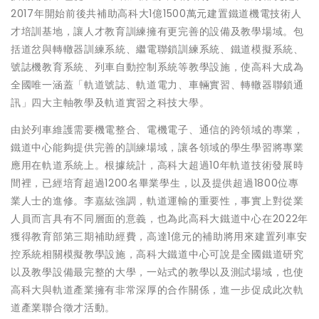
2017年開始前後共補助高科大1億1500萬元建置鐵道機電技術人
才培訓基地，讓人才教育訓練擁有更完善的設備及教學場域。包
括道岔與轉轍器訓練系統、繼電聯鎖訓練系統、鐵道模擬系統、
號誌機教育系統、列車自動控制系統等教學設施，使高科大成為
全國唯一涵蓋「軌道號誌、軌道電力、車輛實習、轉轍器聯鎖通
訊」四大主軸教學及軌道實習之科技大學。
由於列車維護需要機電整合、電機電子、通信的跨領域的專業，
鐵道中心能夠提供完善的訓練場域，讓各領域的學生學習將專業
應用在軌道系統上。根據統計，高科大超過10年軌道技術發展時
間裡，已經培育超過1200名畢業學生，以及提供超過1800位專
業人士的進修。李嘉紘強調，軌道運輸的重要性，事實上對從業
人員而言具有不同層面的意義，也為此高科大鐵道中心在2022年
獲得教育部第三期補助經費，高達1億元的補助將用來建置列車安
控系統相關模擬教學設施，高科大鐵道中心可說是全國鐵道研究
以及教學設備最完整的大學，一站式的教學以及測試場域，也使
高科大與軌道產業擁有非常深厚的合作關係，進一步促成此次軌
道產業聯合徵才活動。