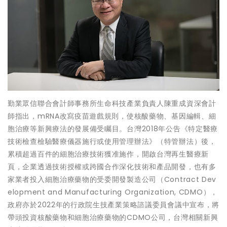
勤業眾信聯合會計師事務所生命科技產業負責人陳重成資深會計
師指出，mRNA改寫疫苗遊戲規則，使核酸藥物、基因編輯、細
胞治療等新興療法的發展備受矚目。台灣2018年公告《特定醫療
技術檢查檢驗醫療儀器施行或使用管理辦法》（特管辦法）後，
累積超過百件的細胞治療技術獲准施作，開啟台灣再生醫療新
頁，企業透過技術授權或跨國合作深化技術和產品開發，也有多
家業者投入細胞治療藥物的受委開發製造公司（Contract Dev
elopment and Manufacturing Organization, CDMO），
政府亦於2022年的行政院生技產業策略諮議委員會議中宣布，將
帶頭投資核酸藥物和細胞治療藥物的CDMO公司，台灣相關新興