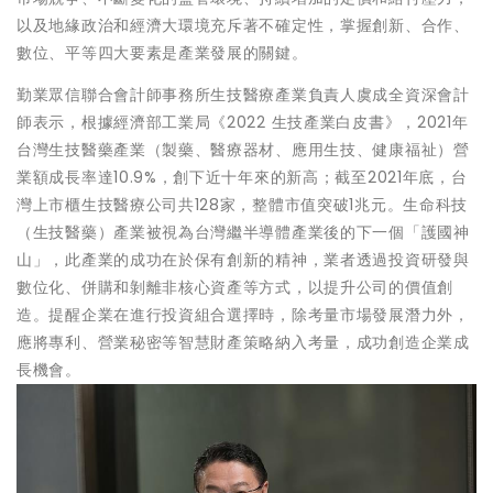
以及地緣政治和經濟大環境充斥著不確定性，掌握創新、合作、
數位、平等四大要素是產業發展的關鍵。
勤業眾信聯合會計師事務所生技醫療產業負責人虞成全資深會計
師表示，根據經濟部工業局《2022 生技產業白皮書》，2021年
台灣生技醫藥產業（製藥、醫療器材、應用生技、健康福祉）營
業額成長率達10.9%，創下近十年來的新高；截至2021年底，台
灣上市櫃生技醫療公司共128家，整體市值突破1兆元。生命科技
（生技醫藥）產業被視為台灣繼半導體產業後的下一個「護國神
山」，此產業的成功在於保有創新的精神，業者透過投資研發與
數位化、併購和剝離非核心資產等方式，以提升公司的價值創
造。提醒企業在進行投資組合選擇時，除考量市場發展潛力外，
應將專利、營業秘密等智慧財產策略納入考量，成功創造企業成
長機會。