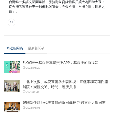
台灣唯一多語文新聞媒體，服務對象從媒體客戶擴大為閱聽大眾；
從台灣民眾延伸至全球僑胞與讀者，充分扮演「台灣之眼，世界之
窗」。
精選新聞稿
最新新聞稿
FLOC唯一基督徒專屬交友APP，基督徒的新福音
2021/03/29
「北上次數」成花東備孕夫妻困境！宜蘊串聯花蓮門諾
醫院：減輕交通、時間、經濟負擔
2026/08/06
韓國新任駐台代表黃載皓返回母校 巧遇文化大學同窗
2026/08/06