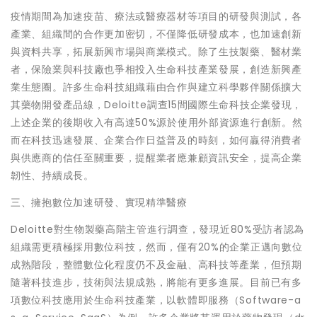
疫情期間為加速疫苗、療法或醫療器材等項目的研發與測試，各
產業、組織間的合作更加密切，不僅降低研發成本，也加速創新
與資料共享，拓展新興市場與商業模式。除了生技製藥、醫材業
者，保險業與科技廠也爭相投入生命科技產業發展，創造新興產
業生態圈。許多生命科技組織藉由合作與建立科學夥伴關係擴大
其藥物開發產品線，Deloitte調查15間國際生命科技企業發現，
上述企業的後期收入有高達50%源於使用外部資源進行創新。然
而在科技迅速發展、企業合作日益普及的時刻，如何贏得消費者
與供應商的信任至關重要，提醒業者應兼顧資訊安全，提高企業
韌性、持續成長。
三、擁抱數位加速研發、實現精準醫療
Deloitte對生物製藥高階主管進行調查，發現近80%受訪者認為
組織需更積極採用數位科技，然而，僅有20%的企業正邁向數位
成熟階段，整體數位化程度仍不及金融、高科技等產業，但預期
隨著科技進步，技術與法規成熟，將能有更多進展。目前已有多
項數位科技應用於生命科技產業，以軟體即服務（Software-a