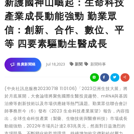
新護國神山崛起：生命科技
產業成長動能強勁 勤業眾
信：創新、合作、數位、平
等 四要素驅動生醫成長
Jul 18,2023
新聞
新聞時事
推廣新聞稿
(中央社訊息服務20230718 11:01:06)「2023亞洲生技大展」將
於月底展開，大會論壇將聚焦國際生醫投資趨勢、mRNA與基因
治療等創新技術以及市場供應鏈等熱門議題。勤業眾信聯合會計
師事務所今（6）發布《2023 生命科技產業展望》報告，內容指
出，全球生命科技產業（製藥、生物技術與醫療科技）市場成長
動能強勁，2022年市場共計達2.83兆美元，然面對日益激烈的
市場競爭、不斷變化的監管環境、持續增加的定價和給付壓力，