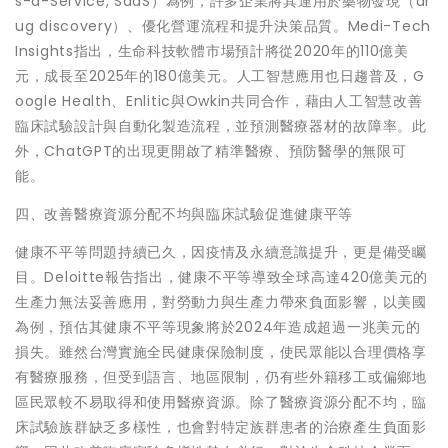
s-a-Service, SaaS）為例，許多企業將其運用於藥物發現（dr
ug discovery）、優化營運流程和提升決策品質。Medi-Tech
Insights指出，生命科技軟體市場預計將從2020年的110億美
元，成長至2025年的180億美元。人工智慧應用也日趨普及，G
oogle Health、Enlitic與Owkin共同合作，藉由人工智慧改善
臨床試驗設計與自動化製造流程，並預測醫療器材的故障率。此
外，ChatGPT的出現更開啟了精準醫療、預防醫學的無限可
能。
四、改善醫療資源分配不均與臨床試驗促進健康平等
健康不平等問題持續已久，因疫情及永續意識提升，更是備受矚
目。Deloitte報告指出，健康不平等導致全球高達420億美元的
生產力無法妥善應用，對勞動力與生產力帶來負面影響，以美國
為例，預估其健康不平等現象將於2024年造成超過一兆美元的
損失。雖然台灣實施全民健康保險制度，使民眾能以合理價格享
有醫療服務，但受到語言、地區限制，仍有些外籍移工或偏鄉地
區民眾較不易取得和使用醫療資源。除了醫療資源分配不均，臨
床試驗族群缺乏多樣性，也會對特定族群患者的治療產生負面影