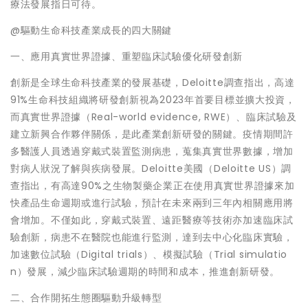
療法發展指日可待。
@驅動生命科技產業成長的四大關鍵
一、應用真實世界證據、重塑臨床試驗優化研發創新
創新是全球生命科技產業的發展基礎，Deloitte調查指出，高達
91%生命科技組織將研發創新視為2023年首要目標並擴大投資，
而真實世界證據（Real-world evidence, RWE）、臨床試驗及
建立新興合作夥伴關係，是此產業創新研發的關鍵。疫情期間許
多醫護人員透過穿戴式裝置監測病患，蒐集真實世界數據，增加
對病人狀況了解與疾病發展。Deloitte美國（Deloitte US）調
查指出，有高達90%之生物製藥企業正在使用真實世界證據來加
快產品生命週期或進行試驗，預計在未來兩到三年內相關應用將
會增加。不僅如此，穿戴式裝置、遠距醫療等技術亦加速臨床試
驗創新，病患不在醫院也能進行監測，達到去中心化臨床實驗，
加速數位試驗（Digital trials）、模擬試驗（Trial simulatio
n）發展，減少臨床試驗週期的時間和成本，推進創新研發。
二、合作開拓生態圈驅動升級轉型