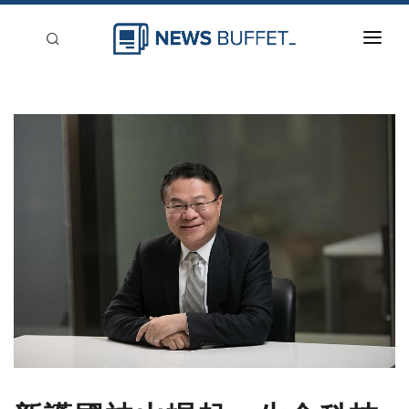
回到首頁
新聞稿分類
登入
刊登