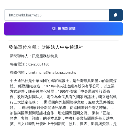
推廣新聞稿
發佈單位名稱：財團法人中央通訊社
新聞聯絡人：訊息服務核稿員
聯絡電話：02-25051180
聯絡信箱：
timtimcna@mail.cna.com.tw
中央通訊社是中華民國的國家通訊社，是台灣最具影響力的新聞媒
體。 經歷組織改造，1973年中央社改組為股份有限公司，以企業
方式經營；隨著民主化發展，1996年依據「中央通訊社設置條
例」改制為財團法人，定位為全民共有的國家通訊社，獨立超然執
行三大法定任務： ．辦理國內外新聞報導業務，服務大眾傳播媒
體。 ．辦理國家對外新聞通訊業務，促進國際對台灣之瞭解。 ．
加強與國際新聞通訊社合作，增進國際新聞交流。 秉持「正確、
領先、客觀、翔實」的基本原則，中央社專業新聞團隊每天以中、
英、日文即時對外發出上千則新聞、照片、圖表、影音與資訊，是