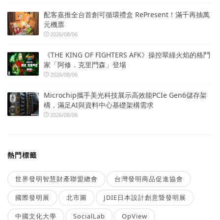
配客嘉推全台首創可循環禮盒 RePresent！滿千再抽萬
元機票
2026/08/06
《THE KING OF FIGHTERS AFK》操控翠綠火焰的格鬥
家「阿修．克里門森」登場
2026/08/06
Microchip攜手美光科技展示高效能PCIe Gen6儲存架
構，滿足AI與資料中心基礎架構需求
2026/08/06
熱門標籤
世界發明智慧財產聯盟總會
台灣發明商品促進協會
國際發明展
北市圖
JDIE日本設計創意暨發明展
中國文化大學
SocialLab
OpView