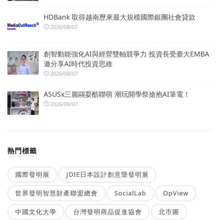
HDBank 取得越南歷來最大規模國際銀團社會貸款
2026/08/07
創智動能強化AI與經營雙軸競爭力 投資長受臺大EMBA
邀分享AI時代投資思維
2026/08/07
ASUSx三麗鷗耍酷聯萌 潮玩開學祭搶抱AI筆電！
2026/08/07
熱門標籤
國際發明展
JDIE日本設計創意暨發明展
世界發明智慧財產聯盟總會
SocialLab
OpView
中國文化大學
台灣發明商品促進協會
北市圖