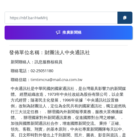
推廣新聞稿
發佈單位名稱：財團法人中央通訊社
新聞聯絡人：訊息服務核稿員
聯絡電話：02-25051180
聯絡信箱：
timtimcna@mail.cna.com.tw
中央通訊社是中華民國的國家通訊社，是台灣最具影響力的新聞媒
體。 經歷組織改造，1973年中央社改組為股份有限公司，以企業
方式經營；隨著民主化發展，1996年依據「中央通訊社設置條
例」改制為財團法人，定位為全民共有的國家通訊社，獨立超然執
行三大法定任務： ．辦理國內外新聞報導業務，服務大眾傳播媒
體。 ．辦理國家對外新聞通訊業務，促進國際對台灣之瞭解。 ．
加強與國際新聞通訊社合作，增進國際新聞交流。 秉持「正確、
領先、客觀、翔實」的基本原則，中央社專業新聞團隊每天以中、
英、日文即時對外發出上千則新聞、照片、圖表、影音與資訊，是