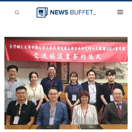
回到首頁
新聞稿分類
登入
刊登