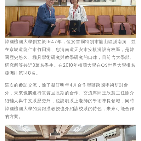
韓國檀國大學創立於1947年，位於首爾特別市龍山區漢南洞，並
在京畿道龍仁市竹田洞、忠清南道天安市安棲洞設有校區，是韓
國歷史悠久、極具學術研究與教學研究的口碑，目前含大學部、
研究所等共近3萬名學生。在2010年檀國大學在QS世界大學排名
亞洲排第148名。
這次的參訪交流，除了擬訂明年4月合作舉辦跨國學術研討會
外，未來也將進行實質且長期的合作。交流席間王欣慧主任除介
紹輔大與中文系歷史外，也說明系上老師的學術專長領域，同時
韓國檀國大學的裴銀漢教授也介紹該校系的特色，未來可能合作
的方案。