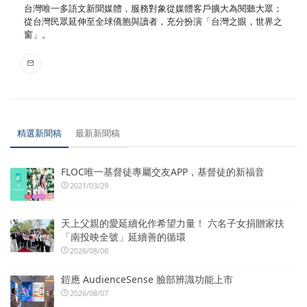
台灣唯一多語文新聞媒體，服務對象從媒體客戶擴大為閱聽大眾；
從台灣民眾延伸至全球僑胞與讀者，充分扮演「台灣之眼，世界之
窗」。
精選新聞稿
最新新聞稿
FLOC唯一基督徒專屬交友APP，基督徒的新福音
2021/03/29
天上父親的愛延續化作希望力量！ 六名子女捐贈家扶
「南投映全號」延續善的循環
2026/08/08
鎧應 AudienceSense 臉部辨識功能上市
2026/08/07