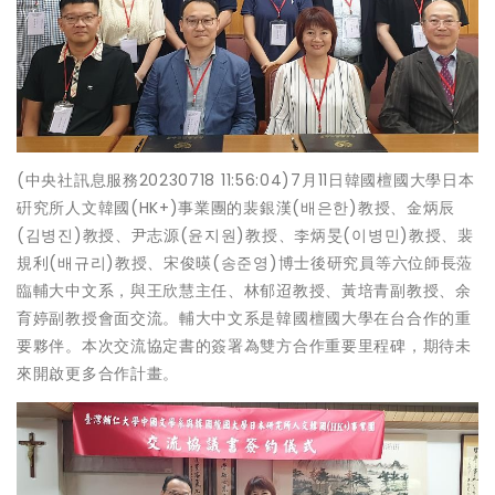
(中央社訊息服務20230718 11:56:04)7月11日韓國檀國大學日本
硏究所人文韓國(HK+)事業團的裴銀漢(배은한)教授、金炳辰
(김병진)教授、尹志源(윤지원)教授、李炳旻(이병민)教授、裴
規利(배규리)教授、宋俊暎(송준영)博士後研究員等六位師長蒞
臨輔大中文系，與王欣慧主任、林郁迢教授、黃培青副教授、余
育婷副教授會面交流。輔大中文系是韓國檀國大學在台合作的重
要夥伴。本次交流協定書的簽署為雙方合作重要里程碑，期待未
來開啟更多合作計畫。