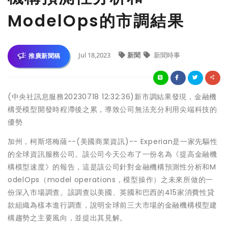
ModelOps的市調結果
Jul 18,2023
新聞
新聞時事
推廣新聞稿
(中央社訊息服務20230718 12:32:36)新市調結果發現，金融機
構受模型開發時程滯後之累，導致公司無法充分利用尖端科技的
優勢
加州，柯斯塔梅薩--(美國商業資訊)-- Experian是一家先驅性
的全球資訊服務公司。該公司今天公布了一份名為《提高金融機
構模型速度》的報告，這是該公司針對金融機構預測性分析和M
odelOps（model operations，模型操作）之未來所做的一
份深入市場調查。該調查以美國、英國和巴西的415家消費性貸
款組織為樣本進行調查，說明全球前三大市場的金融機構模型建
構趨勢之主要風向，並提出其見解。