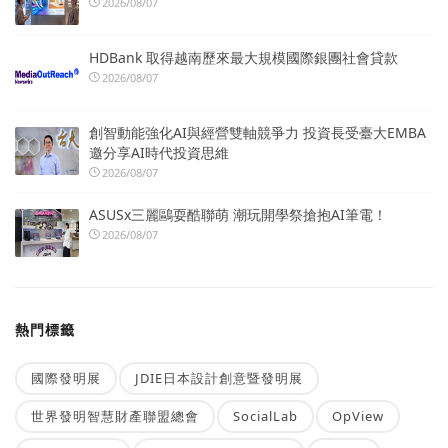
2026/08/07
HDBank 取得越南歷來最大規模國際銀團社會貸款
2026/08/07
創智動能強化AI與經營雙軸競爭力 投資長受臺大EMBA
邀分享AI時代投資思維
2026/08/07
ASUSx三麗鷗耍酷聯萌 潮玩開學祭搶抱AI筆電！
2026/08/07
熱門標籤
國際發明展
JDIE日本設計創意暨發明展
世界發明智慧財產聯盟總會
SocialLab
OpView