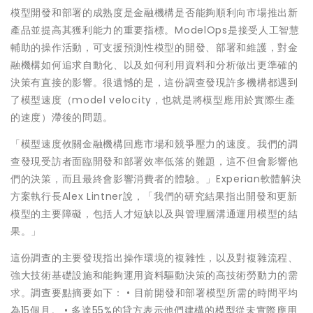
模型開發和部署的成熟度是金融機構是否能夠順利向市場推出新
產品並提高其獲利能力的重要指標。ModelOps是接受人工智慧
輔助的操作活動，可支援預測性模型的開發、部署和維護，對金
融機構如何追求自動化、以及如何利用資料和分析做出更準確的
決策有直接的影響。很遺憾的是，這份調查發現許多機構都遇到
了模型速度（model velocity，也就是將模型應用於實際生產
的速度）滯後的問題。
「模型速度攸關金融機構回應市場和競爭壓力的速度。我們的調
查發現受訪者面臨開發和部署效率低落的難題，這不但會影響他
們的決策，而且最終會影響消費者的體驗。」Experian軟體解決
方案執行長Alex Lintner說，「我們的研究結果指出開發和更新
模型的主要障礙，包括人才短缺以及與管理層溝通運用模型的結
果。」
這份調查的主要發現指出操作環境的複雜性，以及對複雜流程、
強大技術基礎設施和能夠運用資料驅動決策的高技術勞動力的需
求。調查要點摘要如下： • 目前開發和部署模型所需的時間平均
為15個月。 • 多達55%的貸方表示他們建構的模型從未實際應用