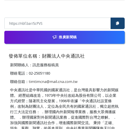
推廣新聞稿
發佈單位名稱：財團法人中央通訊社
新聞聯絡人：訊息服務核稿員
聯絡電話：02-25051180
聯絡信箱：
timtimcna@mail.cna.com.tw
中央通訊社是中華民國的國家通訊社，是台灣最具影響力的新聞媒
體。 經歷組織改造，1973年中央社改組為股份有限公司，以企業
方式經營；隨著民主化發展，1996年依據「中央通訊社設置條
例」改制為財團法人，定位為全民共有的國家通訊社，獨立超然執
行三大法定任務： ．辦理國內外新聞報導業務，服務大眾傳播媒
體。 ．辦理國家對外新聞通訊業務，促進國際對台灣之瞭解。 ．
加強與國際新聞通訊社合作，增進國際新聞交流。 秉持「正確、
領先、客觀、翔實」的基本原則，中央社專業新聞團隊每天以中、