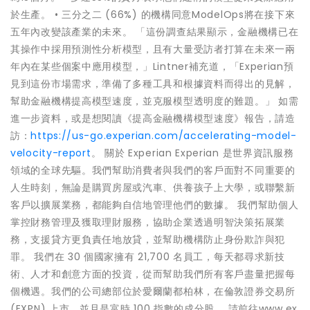
於生產。 • 三分之二 (66%) 的機構同意ModelOps將在接下來
五年內改變該產業的未來。 「這份調查結果顯示，金融機構已在
其操作中採用預測性分析模型，且有大量受訪者打算在未來一兩
年內在某些個案中應用模型，」Lintner補充道，「Experian預
見到這份市場需求，準備了多種工具和根據資料而得出的見解，
幫助金融機構提高模型速度，並克服模型透明度的難題。」 如需
進一步資料，或是想閱讀《提高金融機構模型速度》報告，請造
訪：
https://us-go.experian.com/accelerating-model-
velocity-report
。 關於 Experian Experian 是世界資訊服務
領域的全球先驅。我們幫助消費者與我們的客戶面對不同重要的
人生時刻，無論是購買房屋或汽車、供養孩子上大學，或聯繫新
客戶以擴展業務，都能夠自信地管理他們的數據。 我們幫助個人
掌控財務管理及獲取理財服務，協助企業透過明智決策拓展業
務，支援貸方更負責任地放貸，並幫助機構防止身份欺詐與犯
罪。 我們在 30 個國家擁有 21,700 名員工，每天都尋求新技
術、人才和創意方面的投資，從而幫助我們所有客戶盡量把握每
個機遇。我們的公司總部位於愛爾蘭都柏林，在倫敦證券交易所
(EXPN) 上市，並且是富時 100 指數的成分股。 請前往www.ex