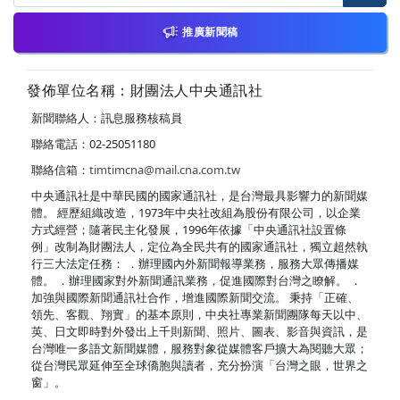
推廣新聞稿
發佈單位名稱：財團法人中央通訊社
新聞聯絡人：訊息服務核稿員
聯絡電話：02-25051180
聯絡信箱：
timtimcna@mail.cna.com.tw
中央通訊社是中華民國的國家通訊社，是台灣最具影響力的新聞媒
體。 經歷組織改造，1973年中央社改組為股份有限公司，以企業
方式經營；隨著民主化發展，1996年依據「中央通訊社設置條
例」改制為財團法人，定位為全民共有的國家通訊社，獨立超然執
行三大法定任務： ．辦理國內外新聞報導業務，服務大眾傳播媒
體。 ．辦理國家對外新聞通訊業務，促進國際對台灣之瞭解。 ．
加強與國際新聞通訊社合作，增進國際新聞交流。 秉持「正確、
領先、客觀、翔實」的基本原則，中央社專業新聞團隊每天以中、
英、日文即時對外發出上千則新聞、照片、圖表、影音與資訊，是
台灣唯一多語文新聞媒體，服務對象從媒體客戶擴大為閱聽大眾；
從台灣民眾延伸至全球僑胞與讀者，充分扮演「台灣之眼，世界之
窗」。