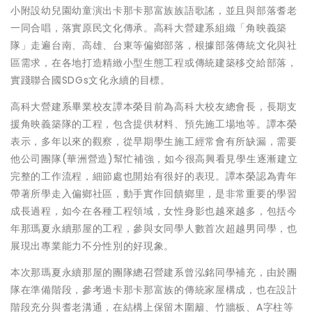
小附設幼兒園幼童演出卡那卡那富族族語歌謠，並且與部落耆老
一同合唱，落實原民文化傳承。高科大營建系組織「角映義築
隊」走遍台南、高雄、台東等偏鄉部落，根據部落傳統文化與社
區需求，在各地打造精緻小型生態工程或傳統建築移交給部落，
實踐聯合國SDGs文化永續的目標。
高科大營建系畢業校友譚本榮目前為高科大校友總會長，長期支
援角映義築隊的工程，包含提供材料、預先施工場地等。譚本榮
表示，多年以來的觀察，從早期學生施工經常會有所缺漏，需要
他公司團隊(華洲營造)幫忙補強，如今很高興看見學生逐漸建立
完整的工作流程，細節處也開始有很好的表現。譚本榮認為青年
帶著所學走入偏鄉社區，動手實作回饋鄉里，是非常重要的學習
成長過程，如今在各種工程領域，女性身影也越來越多，包括今
年那瑪夏永續那屋的工程，參與女同學人數首次超越男同學，也
展現出專業能力不分性別的好現象。
本次那瑪夏永續那屋的團隊總召營建系曾泓銘同學補充，由於團
隊在準備階段，參考過卡那卡那富族的傳統家屋構成，也在設計
階段充分與耆老溝通，在結構上保留木圍籬、竹牆板、A字柱等