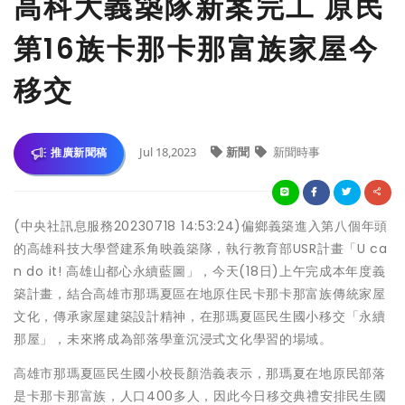
高科大義築隊新案完工 原民
第16族卡那卡那富族家屋今
移交
Jul 18,2023
新聞
新聞時事
推廣新聞稿
(中央社訊息服務20230718 14:53:24)偏鄉義築進入第八個年頭
的高雄科技大學營建系角映義築隊，執行教育部USR計畫「U ca
n do it! 高雄山都心永續藍圖」，今天(18日)上午完成本年度義
築計畫，結合高雄市那瑪夏區在地原住民卡那卡那富族傳統家屋
文化，傳承家屋建築設計精神，在那瑪夏區民生國小移交「永續
那屋」，未來將成為部落學童沉浸式文化學習的場域。
高雄市那瑪夏區民生國小校長顏浩義表示，那瑪夏在地原民部落
是卡那卡那富族，人口400多人，因此今日移交典禮安排民生國