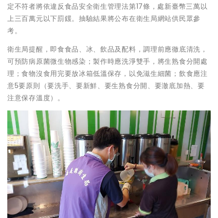
定不符者將依違反食品安全衛生管理法第17條，處新臺幣三萬以
上三百萬元以下罰鍰。抽驗結果將公布在衛生局網站供民眾參
考。
衛生局提醒，即食食品、冰、飲品及配料，調理前應徹底清洗，
可預防病原菌微生物感染；製作時應洗淨雙手，將生熟食分開處
理；食物沒食用完要放冰箱低溫保存，以免滋生細菌；飲食應注
意5要原則（要洗手、要新鮮、要生熟食分開、要澈底加熱、要
注意保存溫度）。