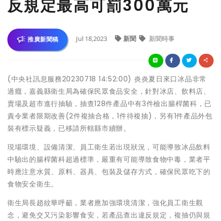
反規定最高可罰300萬元
Jul 18,2023
新聞
新聞時事
推廣新聞稿
(中央社訊息服務20230718 14:52:00) 炎炎夏日來口冰品非常
過癮，嘉義縣衛生局為確保民眾食品安全，針對冰店、飲料店、
賣場及超市進行抽驗，抽查128件產品中有3件檢出腸桿菌科，已
責令業者限期改善(2件複抽合格，1件待複抽)，另有1件產品外包
裝有標示疑義，已移請所轄縣市續辦。
現場環境、設備清潔、員工衛生若出現狀況，可能導致冰品飲料
中驗出的腸桿菌科超過標準，嚴重有可能導致食物中毒，業者平
時應注意水質、原料、器具、包裝及儲存方式，確保民眾吃下的
食物安全衛生。
衛生局長趙紋華呼籲，業者應加強環境清潔，強化員工衛生觀
念，避免交又污染影響食安，若產品查出違反規定，複抽仍與規