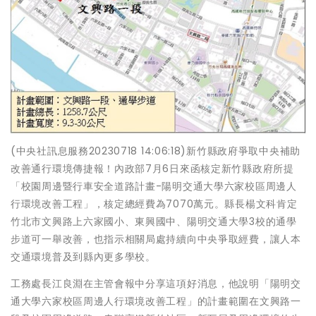
(中央社訊息服務20230718 14:06:18)新竹縣政府爭取中央補助
改善通行環境傳捷報！內政部7月6日來函核定新竹縣政府所提
「校園周邊暨行車安全道路計畫-陽明交通大學六家校區周邊人
行環境改善工程」，核定總經費為7070萬元。縣長楊文科肯定
竹北市文興路上六家國小、東興國中、陽明交通大學3校的通學
步道可一舉改善，也指示相關局處持續向中央爭取經費，讓人本
交通環境普及到縣內更多學校。
工務處長江良淵在主管會報中分享這項好消息，他說明「陽明交
通大學六家校區周邊人行環境改善工程」的計畫範圍在文興路一