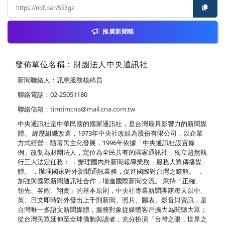
推廣新聞稿
發佈單位名稱：財團法人中央通訊社
新聞聯絡人：訊息服務核稿員
聯絡電話：02-25051180
聯絡信箱：
timtimcna@mail.cna.com.tw
中央通訊社是中華民國的國家通訊社，是台灣最具影響力的新聞媒
體。 經歷組織改造，1973年中央社改組為股份有限公司，以企業
方式經營；隨著民主化發展，1996年依據「中央通訊社設置條
例」改制為財團法人，定位為全民共有的國家通訊社，獨立超然執
行三大法定任務： ．辦理國內外新聞報導業務，服務大眾傳播媒
體。 ．辦理國家對外新聞通訊業務，促進國際對台灣之瞭解。 ．
加強與國際新聞通訊社合作，增進國際新聞交流。 秉持「正確、
領先、客觀、翔實」的基本原則，中央社專業新聞團隊每天以中、
英、日文即時對外發出上千則新聞、照片、圖表、影音與資訊，是
台灣唯一多語文新聞媒體，服務對象從媒體客戶擴大為閱聽大眾；
從台灣民眾延伸至全球僑胞與讀者，充分扮演「台灣之眼，世界之