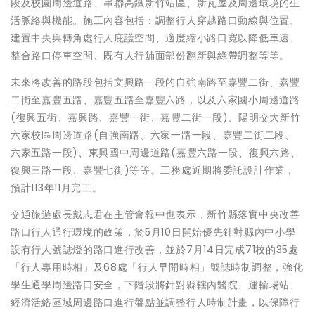
段及校園周邊道路、串聯高鐵新竹站區、新瓦屋及周邊環境的生
活脈絡與機能。施工內容包括：調整行人穿越路口動線與位置、
建置中央與轉角處行人庇護空間、適度縮小路口寬以降低車速、
整合路口停車空間、既有人行舖面部份翻新與綠帶調整等等。
未來將改善的路段包括文興路一段的自強南路至嘉豐二街、嘉豐
二街至嘉豐五路、嘉豐五路至嘉豐六路，以及六家國小周邊道路
(復興五街、嘉興路、嘉豐一街、嘉豐二街一段)、陽明交大新竹
六家校區周邊道路(自強南路、六家一路一段、嘉豐二街二段、
六家五路一段)、東興國中周邊道路(嘉豐六路一段、復興六路、
復興三路一段、嘉豐七街)等等。工務處近期將委託設計作業，
預計113年11月完工。
交通旅遊處長戴志君在主管會報中也表示，新竹縣落實中央改善
路口行人通行環境的政策，於5月10日開始優先針對縣內中小學
設有行人號誌燈的路口進行改善，並於7月14日完成71校的35處
「行人專用時相」及68處「行人早開時相」號誌時制調整，強化
學生通學周邊路口安全，下階段將針對縣轄內醫院、運輸場站、
經濟活絡區域周邊路口進行盤點並調整行人時制計畫，以保障行