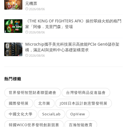
元機票
2026/08/06
《THE KING OF FIGHTERS AFK》操控翠綠火焰的格鬥
家「阿修．克里門森」登場
2026/08/06
Microchip攜手美光科技展示高效能PCIe Gen6儲存架
構，滿足AI與資料中心基礎架構需求
2026/08/06
熱門標籤
世界發明智慧財產聯盟總會
台灣發明商品促進協會
國際發明展
北市圖
JDIE日本設計創意暨發明展
中國文化大學
SocialLab
OpView
韓國WICO世界發明創新競賽
百瀚智能教育