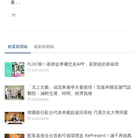
窗」。
精選新聞稿
最新新聞稿
FLOC唯一基督徒專屬交友APP，基督徒的新福音
2021/03/29
「北上次數」成花東備孕夫妻困境！宜蘊串聯花蓮門諾
醫院：減輕交通、時間、經濟負擔
2026/08/06
韓國新任駐台代表黃載皓返回母校 巧遇文化大學同窗
2026/08/06
配客嘉推全台首創可循環禮盒 RePresent！滿千再抽萬