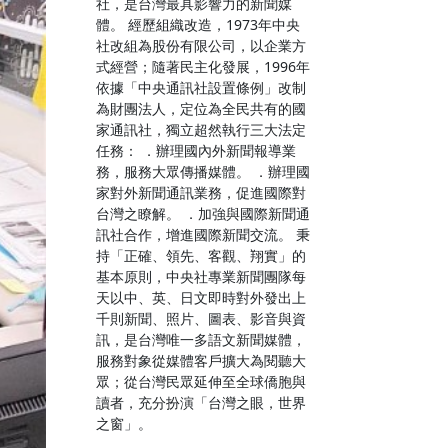
社，是台灣最具影響力的新聞媒
體。 經歷組織改造，1973年中央
社改組為股份有限公司，以企業方
式經營；隨著民主化發展，1996年
依據「中央通訊社設置條例」改制
為財團法人，定位為全民共有的國
家通訊社，獨立超然執行三大法定
任務： ．辦理國內外新聞報導業
務，服務大眾傳播媒體。 ．辦理國
家對外新聞通訊業務，促進國際對
台灣之瞭解。 ．加強與國際新聞通
訊社合作，增進國際新聞交流。 秉
持「正確、領先、客觀、翔實」的
基本原則，中央社專業新聞團隊每
天以中、英、日文即時對外發出上
千則新聞、照片、圖表、影音與資
訊，是台灣唯一多語文新聞媒體，
服務對象從媒體客戶擴大為閱聽大
眾；從台灣民眾延伸至全球僑胞與
讀者，充分扮演「台灣之眼，世界
之窗」。