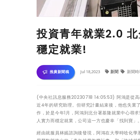
投資青年就業2.0
穩定就業!
Jul 18,2023
新聞
新聞時
推廣新聞稿
(中央社訊息服務20230718 14:05:53)
近4年的研究助理。但研究計畫結束後，他也失業
作，於是今年1月，阿鴻到北分署基隆就業中心尋
人實力而穩定就業，公司這一方也慶幸「找到寶」
經由就服員林嫣諮詢後發現，阿鴻在大學時唸化學