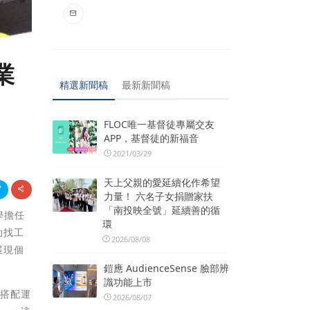
業
精選新聞稿
最新新聞稿
FLOC唯一基督徒專屬交友
APP，基督徒的新福音
2021/03/29
天上父親的愛延續化作希望
力量！ 六名子女捐贈家扶
「南投映全號」延續善的循
學擔任
環
助找工
2026/08/08
展現個
鎧應 AudienceSense 臉部辨
識功能上市
再搭配運
2026/08/07