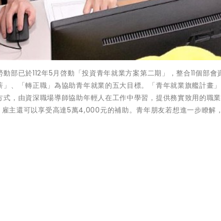
動部已於112年5月啓動「投資青年就業方案第二期」，整合11個部會
薪」、「轉正職」為協助青年就業的五大目標。「青年就業旗艦計畫
方式，由資深職場導師協助年輕人在工作中學習，提供務實致用的職
0元，雇主還可以享受高達5萬4,000元的補助。青年朋友若想進一步瞭解
ttps://event.taiwanjobs.gov.tw/youth_jobs/index.html
)專
下一
嘉縣防堵登革熱 翁章梁帶隊「巡、倒
清..