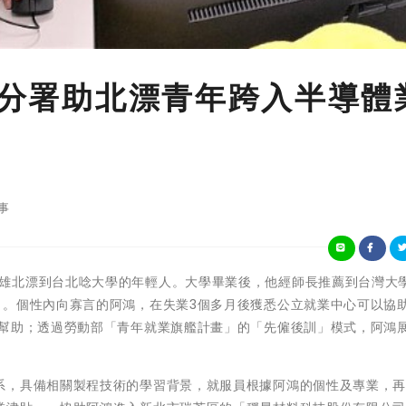
 北分署助北漂青年跨入半導體
事
 阿鴻是從高雄北漂到台北唸大學的年輕人。大學畢業後，他經師長推薦到台灣大
了。個性內向寡言的阿鴻，在失業3個多月後獲悉公立就業中心可以協
求幫助；透過勞動部「青年就業旗艦計畫」的「先僱後訓」模式，阿鴻
。
系，具備相關製程技術的學習背景，就服員根據阿鴻的個性及專業，