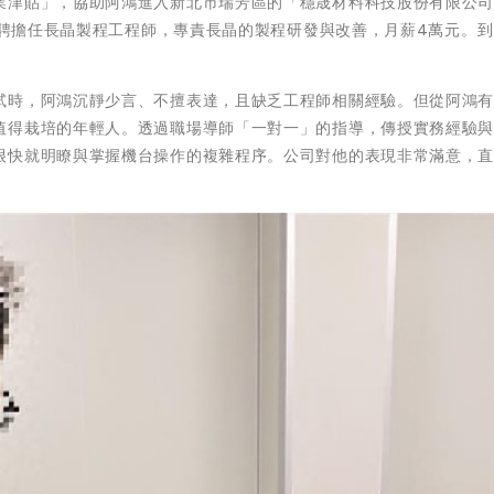
業津貼」，協助阿鴻進入新北市瑞芳區的「穩晟材料科技股份有限公
鴻獲聘擔任長晶製程工程師，專責長晶的製程研發與改善，月薪4萬元。
試時，阿鴻沉靜少言、不擅表達，且缺乏工程師相關經驗。但從阿鴻
值得栽培的年輕人。透過職場導師「一對一」的指導，傳授實務經驗
很快就明瞭與掌握機台操作的複雜程序。公司對他的表現非常滿意，