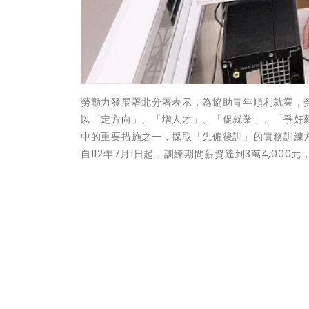
勞動力發展署北分署表示，為協助青年順利就業，勞
以「定方向」、「增人才」、「促就業」、「爭好
中的重要措施之一，採取「先僱後訓」的實務訓練
自112年7月1日起，訓練期間薪資達到3萬4,00
「台灣就業通網站」--投資青年就業方案第二期(
h
上一篇
竹縣獲7千萬改善3校通學步道 校園...