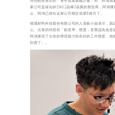
用勞動部推出的「青年就業旗艦計畫」和「跨域就
家公司是碳化矽(SiC)晶棒/晶圓的製造商，阿
止，阿鴻已經在這家公司穩定就業5個月了。
穩晟材料科技股份有限公司的人資蘇小姐表示，面
心、沈著的特質與「願意學」態度，直覺認為他是
阿鴻展現了出色的學習能力與良好的工作態度，他
到寶了」。