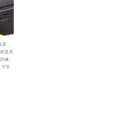
資源，
」就是其
業訓練。
，可至
頁查詢。
篇
、
.