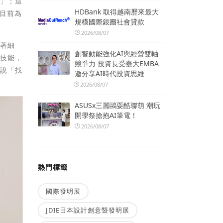
司」；這
HDBank 取得越南歷來最大
到目前為
規模國際銀團社會貸款
2026/08/07
有著細
創智動能強化AI與經營雙軸
與技能，
競爭力 投資長受臺大EMBA
直說「找
邀分享AI時代投資思維
2026/08/07
ASUSx三麗鷗耍酷聯萌 潮玩
開學祭搶抱AI筆電！
2026/08/07
熱門標籤
國際發明展
JDIE日本設計創意暨發明展