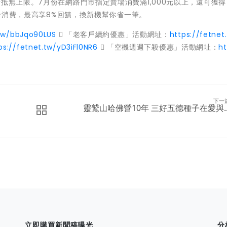
無上限。7月份在網路門市指定賣場消費滿1,000元以上，還可獲得7
名卡消費，最高享8%回饋，換新機幫你省一筆。
.tw/bbJqo90LUS
 「老客戶續約優惠」活動網址：
https://fetnet
ps://fetnet.tw/yD3iFl0NR6
 「空機週週下殺優惠」活動網址：
ht
下一
靈鷲山哈佛營10年 三好五德種子在愛與..
立即購買新聞稿曝光
分