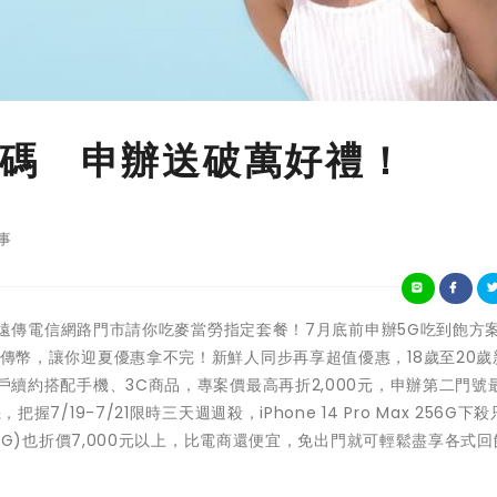
碼 申辦送破萬好禮！
事
放暑假囉，遠傳電信網路門市請你吃麥當勞指定套餐！7月底前申辦5G吃到飽方
00遠傳幣，讓你迎夏優惠拿不完！新鮮人同步再享超值優惠，18歲至20
傳老客戶續約搭配手機、3C商品，專案價最高再折2,000元，申辦第二門號
握7/19-7/21限時三天週週殺，iPhone 14 Pro Max 256G下殺
+256G)也折價7,000元以上，比電商還便宜，免出門就可輕鬆盡享各式