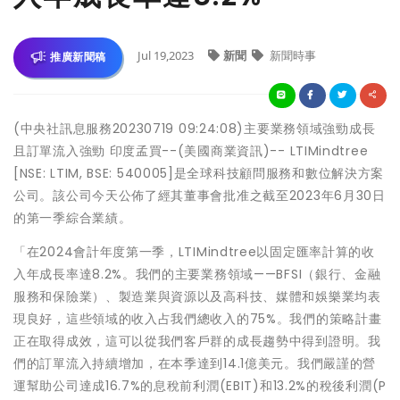
Jul 19,2023
新聞
新聞時事
推廣新聞稿
(中央社訊息服務20230719 09:24:08)主要業務領域強勁成長
且訂單流入強勁 印度孟買--(美國商業資訊)-- LTIMindtree
[NSE: LTIM, BSE: 540005]是全球科技顧問服務和數位解決方案
公司。該公司今天公佈了經其董事會批准之截至2023年6月30日
的第一季綜合業績。
「在2024會計年度第一季，LTIMindtree以固定匯率計算的收
入年成長率達8.2%。我們的主要業務領域——BFSI（銀行、金融
服務和保險業）、製造業與資源以及高科技、媒體和娛樂業均表
現良好，這些領域的收入占我們總收入的75%。我們的策略計畫
正在取得成效，這可以從我們客戶群的成長趨勢中得到證明。我
們的訂單流入持續增加，在本季達到14.1億美元。我們嚴謹的營
運幫助公司達成16.7%的息稅前利潤(EBIT)和13.2%的稅後利潤(P