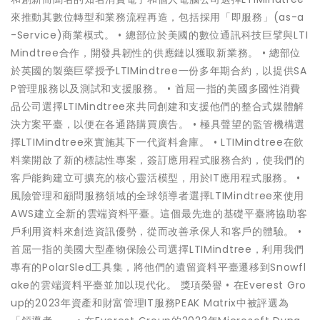
來推動其數位轉型和業務流程再造，包括採用「即服務」(as-a
-Service)商業模式。 • 總部位於美國的數位通訊科技巨擘與LTI
Mindtree合作，開發具韌性的供應鏈以獲取新業務。 • 總部位
於英國的製藥巨擘授予LTIMindtree一份多年期合約，以提供SA
P管理服務以及測試和支援服務。 • 首屈一指的美國多國性消費
品公司選擇LTIMindtree來共同創建和支援他們的整合式媒體解
決方案平臺，以便在各通路購買廣告。 • 極具聲望的監管機構選
擇LTIMindtree來實施其下一代資料倉庫。 • LTIMindtree在飲
料業開啟了新的標誌性專案，簽訂應用程式服務合約，使我們的
客戶能夠建立可擴充的核心靈活模型，用於IT應用程式服務。 •
風險管理和顧問服務領域的全球領導者選擇LTIMindtree來使用
AWS建立全新的雲端資料平臺。這個最先進的基礎平臺將協助客
戶利用資料來創造資訊優勢，從而改善承保人和客戶的體驗。 •
首屈一指的美國大型產物保險公司選擇LTIMindtree，利用我們
專有的PolarSled工具集，將他們的遺留資料平臺遷移到Snowfl
ake的雲端資料平臺並加以現代化。 獎項榮譽 • 在Everest Gro
up的2023年資產和財富管理IT服務PEAK Matrix中被評選為