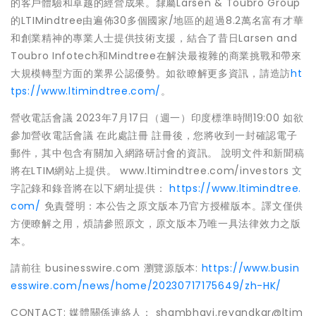
的客戶體驗和卓越的經營成果。隸屬Larsen & Toubro Group
的LTIMindtree由遍佈30多個國家/地區的超過8.2萬名富有才華
和創業精神的專業人士提供技術支援，結合了昔日Larsen and
Toubro Infotech和Mindtree在解決最複雜的商業挑戰和帶來
大規模轉型方面的業界公認優勢。如欲瞭解更多資訊，請造訪
ht
tps://www.ltimindtree.com/
。
營收電話會議 2023年7月17日（週一）印度標準時間19:00 如欲
參加營收電話會議 在此處註冊 註冊後，您將收到一封確認電子
郵件，其中包含有關加入網路研討會的資訊。 說明文件和新聞稿
將在LTIM網站上提供。 www.ltimindtree.com/investors 文
字記錄和錄音將在以下網址提供：
https://www.ltimindtree.
com/
免責聲明：本公告之原文版本乃官方授權版本。譯文僅供
方便瞭解之用，煩請參照原文，原文版本乃唯一具法律效力之版
本。
請前往 businesswire.com 瀏覽源版本:
https://www.busin
esswire.com/news/home/20230717175649/zh-HK/
CONTACT: 媒體關係連絡人： shambhavi.revandkar@ltim