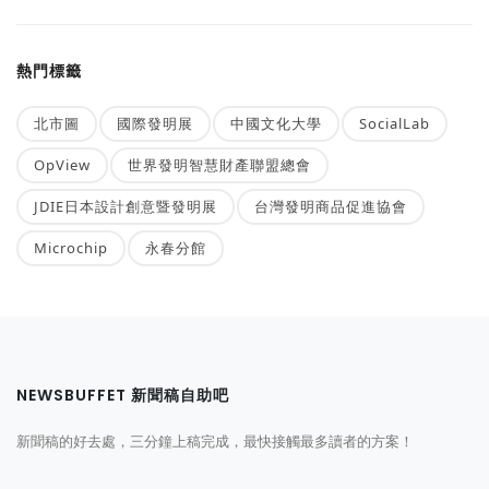
熱門標籤
北市圖
國際發明展
中國文化大學
SocialLab
OpView
世界發明智慧財產聯盟總會
JDIE日本設計創意暨發明展
台灣發明商品促進協會
Microchip
永春分館
NEWSBUFFET 新聞稿自助吧
新聞稿的好去處，三分鐘上稿完成，最快接觸最多讀者的方案！