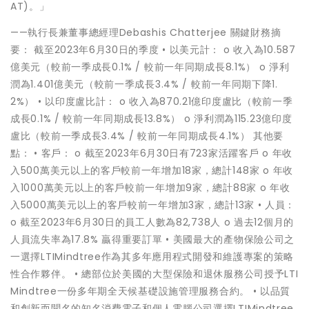
AT)。」
——執行長兼董事總經理Debashis Chatterjee 關鍵財務摘
要： 截至2023年6月30日的季度 • 以美元計： o 收入為10.587
億美元（較前一季成長0.1% / 較前一年同期成長8.1%） o 淨利
潤為1.401億美元（較前一季成長3.4% / 較前一年同期下降1.
2%） • 以印度盧比計： o 收入為870.21億印度盧比（較前一季
成長0.1% / 較前一年同期成長13.8%） o 淨利潤為115.23億印度
盧比（較前一季成長3.4% / 較前一年同期成長4.1%） 其他要
點： • 客戶： o 截至2023年6月30日有723家活躍客戶 o 年收
入500萬美元以上的客戶較前一年增加18家，總計148家 o 年收
入1000萬美元以上的客戶較前一年增加9家，總計88家 o 年收
入5000萬美元以上的客戶較前一年增加3家，總計13家 • 人員：
o 截至2023年6月30日的員工人數為82,738人 o 過去12個月的
人員流失率為17.8% 贏得重要訂單 • 美國最大的產物保險公司之
一選擇LTIMindtree作為其多年應用程式開發和維護專案的策略
性合作夥伴。 • 總部位於美國的大型保險和退休服務公司授予LTI
Mindtree一份多年期全天候基礎設施管理服務合約。 • 以品質
和創新而聞名的知名消費電子和個人電腦公司選擇LTIMindtree