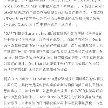
「領導者」。 • 在Everest Group的2023年Microsoft Dyna
mics 365 PEAK Matrix中被評選為「領導者」。 • 榮獲Snowfl
ake頒發的2023年度全球系統整合商創新合作夥伴獎。 • 在202
3年Gartner®資料中心外包和混合基礎設施託管服務魔力象限
(Magic Quadrant™)中被評選為「遠見者」。
*GARTNER是Gartner, Inc.和/或其關係企業在美國和全世界的
註冊商標和服務標章，經許可在此使用。保留所有權利。Gartn
er不為其研究出版物中描述的任何供應商、產品或服務背書，也
不建議科技用戶僅選擇評等最高的供應商或其他指定供應商。G
artner研究出版物包含Gartner研究機構的觀點，但不應理解為
對事實的陳述。Gartner對本研究不作任何明示或暗示的擔保，
包括任何適銷性或特定用途適用性的擔保。
關於LTIMindtree LTIMindtree是全球科技顧問服務和數位解決
方案公司，其使命是讓各行各業的企業能夠借助數位科技重新構
想商業模式、加速創新，並盡量擴大成長。作為700多個客戶的
數位轉型合作夥伴，LTIMindtree涉足廣泛的領域並具有強大的
技術專長，力求在這個日漸融合的世界中推動競爭差異化、出色