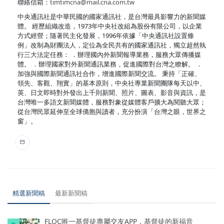
聯絡信箱：
timtimcna@mail.cna.com.tw
中央通訊社是中華民國的國家通訊社，是台灣最具影響力的新聞媒
體。 經歷組織改造，1973年中央社改組為股份有限公司，以企業
方式經營；隨著民主化發展，1996年依據「中央通訊社設置條
例」改制為財團法人，定位為全民共有的國家通訊社，獨立超然執
行三大法定任務： ．辦理國內外新聞報導業務，服務大眾傳播媒
體。 ．辦理國家對外新聞通訊業務，促進國際對台灣之瞭解。 ．
加強與國際新聞通訊社合作，增進國際新聞交流。 秉持「正確、
領先、客觀、翔實」的基本原則，中央社專業新聞團隊每天以中、
英、日文即時對外發出上千則新聞、照片、圖表、影音與資訊，是
台灣唯一多語文新聞媒體，服務對象從媒體客戶擴大為閱聽大眾；
從台灣民眾延伸至全球僑胞與讀者，充分扮演「台灣之眼，世界之
窗」。
精選新聞稿
最新新聞稿
FLOC唯一基督徒專屬交友APP，基督徒的新福音