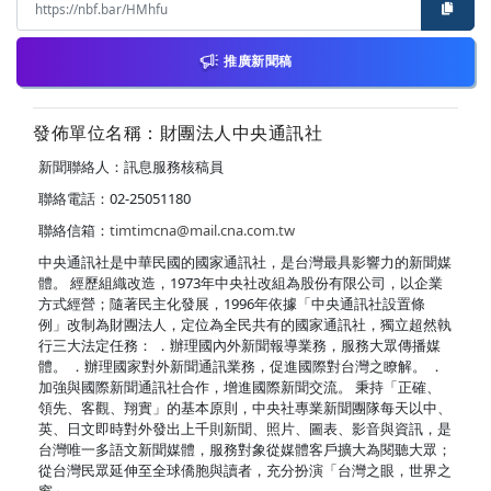
推廣新聞稿
發佈單位名稱：財團法人中央通訊社
新聞聯絡人：訊息服務核稿員
聯絡電話：02-25051180
聯絡信箱：
timtimcna@mail.cna.com.tw
中央通訊社是中華民國的國家通訊社，是台灣最具影響力的新聞媒
體。 經歷組織改造，1973年中央社改組為股份有限公司，以企業
方式經營；隨著民主化發展，1996年依據「中央通訊社設置條
例」改制為財團法人，定位為全民共有的國家通訊社，獨立超然執
行三大法定任務： ．辦理國內外新聞報導業務，服務大眾傳播媒
體。 ．辦理國家對外新聞通訊業務，促進國際對台灣之瞭解。 ．
加強與國際新聞通訊社合作，增進國際新聞交流。 秉持「正確、
領先、客觀、翔實」的基本原則，中央社專業新聞團隊每天以中、
英、日文即時對外發出上千則新聞、照片、圖表、影音與資訊，是
台灣唯一多語文新聞媒體，服務對象從媒體客戶擴大為閱聽大眾；
從台灣民眾延伸至全球僑胞與讀者，充分扮演「台灣之眼，世界之
窗」。