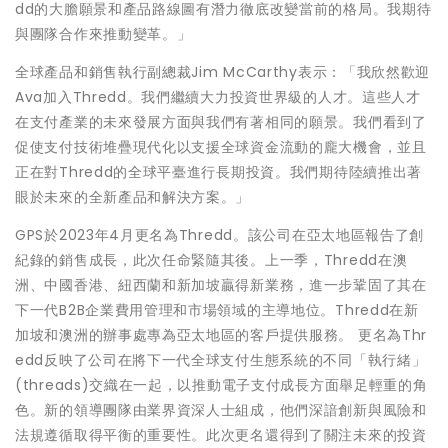
dd的大膽願景和產品路線圖有潛力徹底改變當前的格局。我期待
與團隊合作來推動變革。」
全球產品和銷售執行副總裁Jim McCarthy表示：「我欣然歡迎
Ava加入Thredd。我們繼續大力投資世界級的人才。這些人才
在支付產業的未來發展方面與我們有著相同的願景。我們看到了
促使支付技術堆疊現代化以支援全球資金流動的龐大機會，並且
正在對Thredd的全球平臺進行長期投資。我們期待陸續推出著
眼於未來的全新產品和解決方案。」
GPS於2023年4月更名為Thredd。該公司在亞太地區報告了創
紀錄的銷售成長，此次任命緊隨其後。上一季，Thredd在澳
洲、中國香港、紐西蘭和新加坡贏得新業務，進一步鞏固了其在
下一代B2B企業費用管理和市場領域的主導地位。Thredd在新
加坡和澳洲的辦事處專為亞太地區的客戶提供服務。 更名為Thr
edd反映了公司在將下一代全球支付生態系統的不同「執行緒」
(threads)交織在一起，以推動電子支付成長方面舉足輕重的角
色。新的領導團隊由業界資深人士組成，他們深諳創新與風險和
法規遵循取得平衡的重要性。此次更名還得到了關注未來的投資