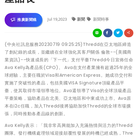
Jul 19,2023
新聞
新聞時事
推廣新聞稿
(中央社訊息服務20230719 09:25:25)Thredd在亞太地區締造
了創紀錄的成長，並繼續在全球強化其客戶關係 倫敦--(美國商
業資訊)--快速成長的「下一代」支付平臺Thredd今日宣佈任命
Ava Kelly為產品長(CPO)。 Ava在支付產業擁有超過25年的全
球經驗，主要任職於Visa和American Express。她成功交付和
實施了突破性的產品，包括美國VISA Signature頂級產品平
臺，使其取得市場領導地位。Ava還領導了Visa的全球頂級產品
平臺策略，協助產品在北美、亞太地區和中東成功上市。Ava原
本在i2c任職，加入Thredd後將協助加快Thredd的全球市場擴
張，同時推動各產品線的創新。
Ava Kelly表示：「我非常高興能加入充滿熱情與活力的Thredd
團隊。發行機構處理領域迎接顛覆性發展的時機已經成熟，Thre