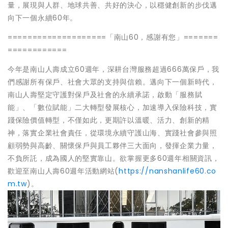
量，展現與人群、地球共善、共好的決心，以穩健創新的步伐邁
向下一個永續60年。
====================「南山60，感謝有您」=======
============
今年是南山人壽成立60週年，深耕台灣服務超過666萬保戶，我
們感謝所有保戶、社會大眾的支持與信賴。邁向下一個新時代，
南山人壽堅定守護對保戶及社會的永續承諾，啟動「服務賦
能」、「數位賦能」二大轉型發展核心，加速導入保險科技，實
踐保險價值轉型，不僅如此，更期許以溫暖、活力、創新的精
神，落實企業社會責任，從環境永續守護山海、實踐社會參與照
顧弱勢與高齡、關懷保戶與員工夥伴三大面向，發揮企業力量，
不負所託，成為國人的堅實靠山。欲掌握更多60週年相關資訊，
歡迎至南山人壽60週年活動網站(
https://nanshanlife60.co
m.tw
)。