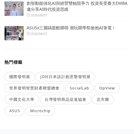
創智動能強化AI與經營雙軸競爭力 投資長受臺大EMBA
邀分享AI時代投資思維
2026/08/07
ASUSx三麗鷗耍酷聯萌 潮玩開學祭搶抱AI筆電！
2026/08/07
熱門標籤
國際發明展
JDIE日本設計創意暨發明展
世界發明智慧財產聯盟總會
SocialLab
OpView
中國文化大學
台灣發明商品促進協會
北市圖
ASUS
Microchip