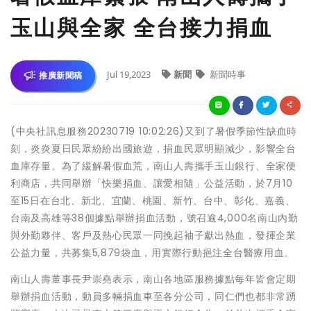
玉山與全家 全台接力捐血
Jul 19,2023
新聞
新聞時事
推廣新聞稿
(中央社訊息服務20230719 10:02:26)又到了暑假季節性缺血時
刻，炎炎夏日民眾紛紛出國旅遊，捐血民眾明顯減少，影響全台
血庫存量。為了緩解暑假血荒，南山人壽攜手玉山銀行、全家便
利商店，共同舉辦「快樂捐血、讓愛相隨」公益活動，於7月10
至15日在台北、新北、宜蘭、桃園、新竹、台中、彰化、嘉義、
台南及高雄等38個據點舉辦捐血活動，號召逾4,000名南山內勤
與外勤夥伴、客戶及熱心民眾一同挽起袖子獻出熱血，發揮企業
公益力量，共募集5,879袋血，用實際行動挹注全台醫療用血。
南山人壽董事長尹崇堯表示，南山各地區服務據點每年皆會定期
舉辦捐血活動，動員多輛捐血車至各分公司，同仁們也都非常踴