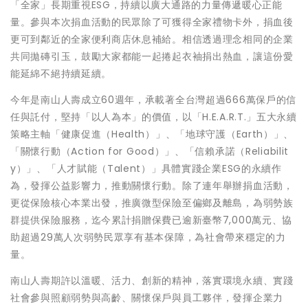
「全家」長期重視ESG，持續以廣大通路的力量傳遞暖心正能
量。參與本次捐血活動的民眾除了可獲得全家禮物卡外，捐血後
更可到鄰近的全家便利商店休息補給。相信透過理念相同的企業
共同拋磚引玉，鼓勵大家都能一起捲起衣袖捐出熱血，讓這份愛
能延綿不絕持續延續。
今年是南山人壽成立60週年，承載著全台灣超過666萬保戶的信
任與託付，堅持「以人為本」的價值，以「H.E.A.R.T.」五大永續
策略主軸「健康促進（Health）」、「地球守護（Earth）」、
「關懷行動（Action for Good）」、「信賴承諾（Reliabilit
y）」、「人才賦能（Talent）」具體實踐企業ESG的永續作
為，發揮公益影響力，推動關懷行動。除了連年舉辦捐血活動，
更從保險核心本業出發，推廣微型保險至偏鄉及離島，為弱勢族
群提供保險服務，迄今累計捐贈保費已逾新臺幣7,000萬元、協
助超過29萬人次弱勢民眾享有基本保障，為社會帶來穩定的力
量。
南山人壽期許以溫暖、活力、創新的精神，落實環境永續、實踐
社會參與照顧弱勢與高齡、關懷保戶與員工夥伴，發揮企業力