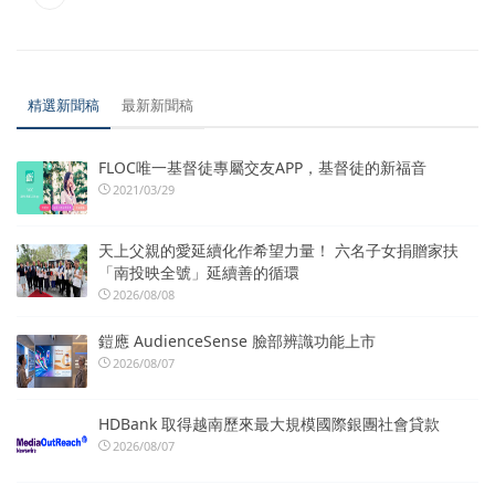
精選新聞稿
最新新聞稿
FLOC唯一基督徒專屬交友APP，基督徒的新福音
2021/03/29
天上父親的愛延續化作希望力量！ 六名子女捐贈家扶
「南投映全號」延續善的循環
2026/08/08
鎧應 AudienceSense 臉部辨識功能上市
2026/08/07
HDBank 取得越南歷來最大規模國際銀團社會貸款
2026/08/07