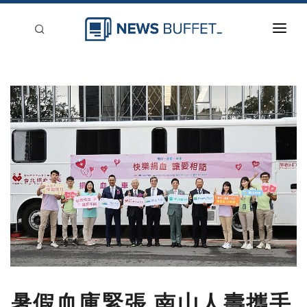
回到首頁
新聞稿分類
登入
刊登
暑假血庫緊張 南山人壽攜手