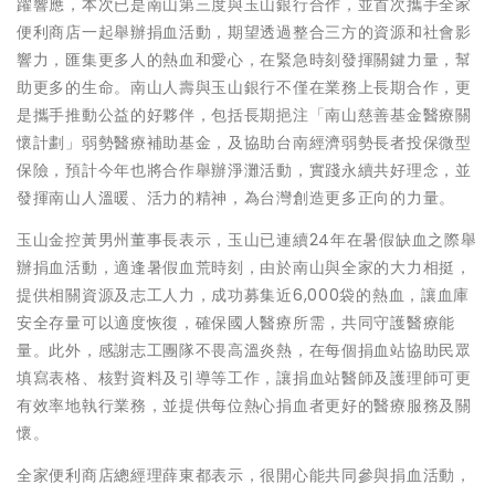
躍響應，本次已是南山第三度與玉山銀行合作，並首次攜手全家
便利商店一起舉辦捐血活動，期望透過整合三方的資源和社會影
響力，匯集更多人的熱血和愛心，在緊急時刻發揮關鍵力量，幫
助更多的生命。南山人壽與玉山銀行不僅在業務上長期合作，更
是攜手推動公益的好夥伴，包括長期挹注「南山慈善基金醫療關
懷計劃」弱勢醫療補助基金，及協助台南經濟弱勢長者投保微型
保險，預計今年也將合作舉辦淨灘活動，實踐永續共好理念，並
發揮南山人溫暖、活力的精神，為台灣創造更多正向的力量。
玉山金控黃男州董事長表示，玉山已連續24年在暑假缺血之際舉
辦捐血活動，適逢暑假血荒時刻，由於南山與全家的大力相挺，
提供相關資源及志工人力，成功募集近6,000袋的熱血，讓血庫
安全存量可以適度恢復，確保國人醫療所需，共同守護醫療能
量。此外，感謝志工團隊不畏高溫炎熱，在每個捐血站協助民眾
填寫表格、核對資料及引導等工作，讓捐血站醫師及護理師可更
有效率地執行業務，並提供每位熱心捐血者更好的醫療服務及關
懷。
全家便利商店總經理薛東都表示，很開心能共同參與捐血活動，