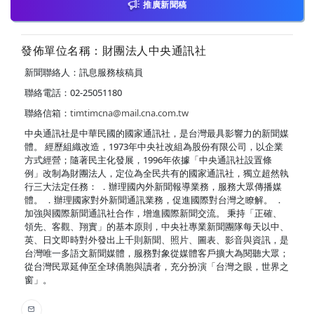
推廣新聞稿
發佈單位名稱：財團法人中央通訊社
新聞聯絡人：訊息服務核稿員
聯絡電話：02-25051180
聯絡信箱：
timtimcna@mail.cna.com.tw
中央通訊社是中華民國的國家通訊社，是台灣最具影響力的新聞媒
體。 經歷組織改造，1973年中央社改組為股份有限公司，以企業
方式經營；隨著民主化發展，1996年依據「中央通訊社設置條
例」改制為財團法人，定位為全民共有的國家通訊社，獨立超然執
行三大法定任務： ．辦理國內外新聞報導業務，服務大眾傳播媒
體。 ．辦理國家對外新聞通訊業務，促進國際對台灣之瞭解。 ．
加強與國際新聞通訊社合作，增進國際新聞交流。 秉持「正確、
領先、客觀、翔實」的基本原則，中央社專業新聞團隊每天以中、
英、日文即時對外發出上千則新聞、照片、圖表、影音與資訊，是
台灣唯一多語文新聞媒體，服務對象從媒體客戶擴大為閱聽大眾；
從台灣民眾延伸至全球僑胞與讀者，充分扮演「台灣之眼，世界之
窗」。