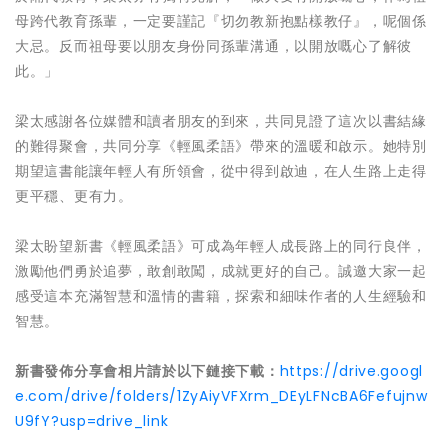
母跨代教育孫輩，一定要謹記『切勿教新抱點樣教仔』，呢個係
大忌。反而祖母要以朋友身份同孫輩溝通，以開放嘅心了解彼
此。」
梁太感謝各位媒體和讀者朋友的到來，共同見證了這次以書結緣
的難得聚會，共同分享《輕風柔語》帶來的溫暖和啟示。她特別
期望這書能讓年輕人有所領會，從中得到啟迪，在人生路上走得
更平穩、更有力。
梁太盼望新書《輕風柔語》可成為年輕人成長路上的同行良伴，
激勵他們勇於追夢，敢創敢闖，成就更好的自己。誠邀大家一起
感受這本充滿智慧和溫情的書籍，探索和細味作者的人生經驗和
智慧。
新書發佈分享會相片請於以下鏈接下載：
https://drive.googl
e.com/drive/folders/1ZyAiyVFXrm_DEyLFNcBA6Fefujnw
U9fY?usp=drive_link