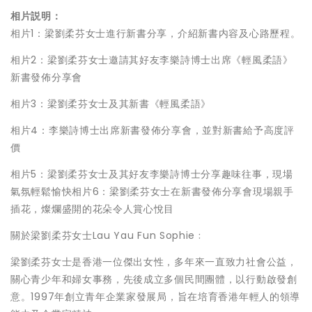
相片説明：
相片1：梁劉柔芬女士進行新書分享，介紹新書内容及心路歷程。
相片2：梁劉柔芬女士邀請其好友李樂詩博士出席《輕風柔語》
新書發佈分享會
相片3：梁劉柔芬女士及其新書《輕風柔語》
相片4：李樂詩博士出席新書發佈分享會，並對新書給予高度評
價
相片5：梁劉柔芬女士及其好友李樂詩博士分享趣味往事，現場
氣氛輕鬆愉快相片6：梁劉柔芬女士在新書發佈分享會現場親手
插花，燦爛盛開的花朵令人賞心悅目
關於梁劉柔芬女士Lau Yau Fun Sophie﹕
梁劉柔芬女士是香港一位傑出女性，多年來一直致力社會公益，
關心青少年和婦女事務，先後成立多個民間團體，以行動啟發創
意。1997年創立青年企業家發展局，旨在培育香港年輕人的領導