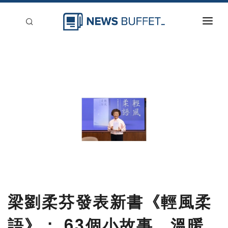
回到首頁
新聞稿分類
登入
刊登
梁劉柔芬發表新書《輕風柔
語》： 63個小故事，溫暖