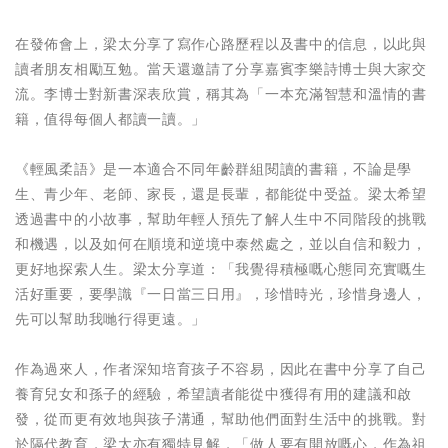
在發佈會上，梁太分享了寫作心路歷程以及書中的信息，以此與
讀者朋友相勵互勉。當天還邀請了分享嘉賓李樂詩博士與大家交
流。李博士對新書深表欣賞，稱其為「一本充滿智慧和溫情的書
籍，值得每個人都讀一讀。」
《輕風柔語》是一本適合不同年齡群組閱讀的書籍，不論是學
生、青少年、老師、家長，還是長輩，都能從中受益。梁太希望
透過書中的小故事，幫助年輕人預先了解人生中不同階段的挑戰
和機遇，以及如何在順境和逆境中泰然處之，並以自信和毅力，
更好地探索人生。梁太分享道：「我覺得積極嘅心態同充實嘅生
活好重要，要學識『一日當三日用』，珍惜時光，珍惜身邊人，
先可以幫助我哋行得更遠。」
作為過來人，作者深知培育孩子不容易，因此在書中分享了自己
養育兒女和孫子的經驗，希望讀者能從中獲得有用的建議和啟
發，從而更有效地與孩子溝通，幫助他們面對生活中的挑戰。對
於隔代教育，梁太亦有獨特見解，「做人要有開放嘅心，作為祖