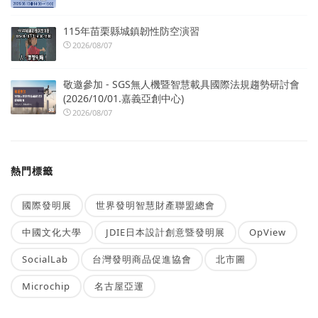
115年苗栗縣城鎮韌性防空演習
2026/08/07
敬邀參加 - SGS無人機暨智慧載具國際法規趨勢研討會
(2026/10/01.嘉義亞創中心)
2026/08/07
熱門標籤
國際發明展
世界發明智慧財產聯盟總會
中國文化大學
JDIE日本設計創意暨發明展
OpView
SocialLab
台灣發明商品促進協會
北市圖
Microchip
名古屋亞運