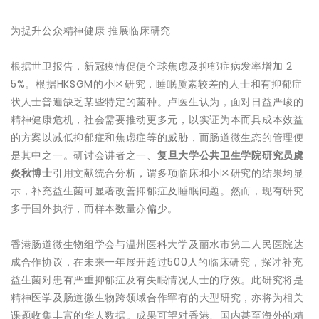
为提升公众精神健康 推展临床研究
根据世卫报告，新冠疫情促使全球焦虑及抑郁症病发率增加 2
5%。根据HKSGM的小区研究，睡眠质素较差的人士和有抑郁症
状人士普遍缺乏某些特定的菌种。卢医生认为，面对日益严峻的
精神健康危机，社会需要推动更多元，以实证为本而具成本效益
的方案以减低抑郁症和焦虑症等的威胁，而肠道微生态的管理便
是其中之一。研讨会讲者之一、
复旦大学公共卫生学院研究员虞
炎秋博士
引用文献统合分析，谓多项临床和小区研究的结果均显
示，补充益生菌可显著改善抑郁症及睡眠问题。然而，现有研究
多于国外执行，而样本数量亦偏少。
香港肠道微生物组学会与温州医科大学及丽水市第二人民医院达
成合作协议，在未来一年展开超过500人的临床研究，探讨补充
益生菌对患有严重抑郁症及有失眠情况人士的疗效。此研究将是
精神医学及肠道微生物跨领域合作罕有的大型研究，亦将为相关
课题收集丰富的华人数据。成果可望对香港、国内甚至海外的精