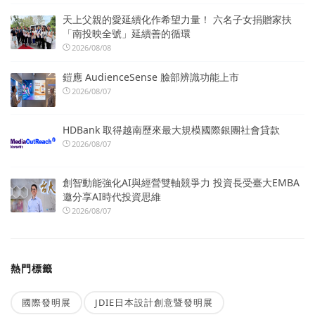
天上父親的愛延續化作希望力量！ 六名子女捐贈家扶
「南投映全號」延續善的循環
2026/08/08
鎧應 AudienceSense 臉部辨識功能上市
2026/08/07
HDBank 取得越南歷來最大規模國際銀團社會貸款
2026/08/07
創智動能強化AI與經營雙軸競爭力 投資長受臺大EMBA
邀分享AI時代投資思維
2026/08/07
熱門標籤
國際發明展
JDIE日本設計創意暨發明展