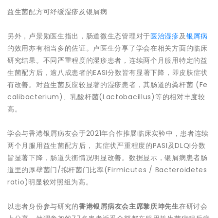
益生菌配方可纾缓湿疹及银屑病
另外，卢景勋医生指出，肠道微生态管理对于
医治湿疹
及
银屑病
的效用亦有相当多的佐证。卢医生分享了学会在相关方面的临床
研究结果。不同严重程度的湿疹患者，连续两个月服用特定的益
生菌配方后，逾八成患者的EASI分数皆有显著下降，即皮肤症状
有改善。对益生菌反应较显著的湿疹患者，其肠道的粪杆菌 (Fe
calibacterium)、乳酸杆菌(Lactobacillus)等的相对丰度较
高。
学会与香港银屑病友会于2021年合作推展临床实验中，患者连续
两个月服用益生菌配方后， 其症状严重程度的PASI及DLQI分数
皆显著下降，肠道失衡情况明显改善。数据显示，银屑病患者肠
道里的厚壁菌门/拟杆菌门比率(Firmicutes / Bacteroidetes
ratio)明显较对照组为高。
以患者身份参与研究的
香港银屑病友会主席黎庆坤
先生
在研讨会