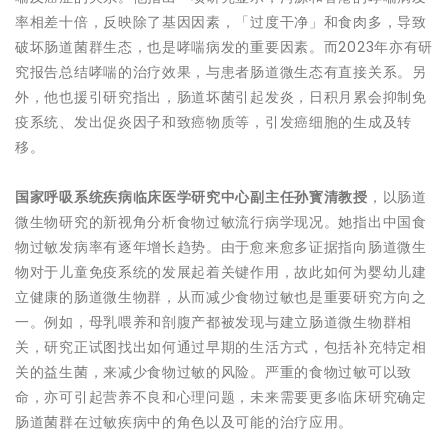
率相差十倍，反映除了基因因素，「过度干净」和食肉多，导致
破坏肠道菌群生态，也是哮喘病发的重要因素。而2023年亦有研
究报告总结哮喘的治疗效果，与患者肠道微生态有直接关系。另
外，他也援引研究指出，肠道坏菌引起发炎，日积月累会抑制免
疫系统、发出促炎因子和致癌物质等，引发癌细胞的生成及转
移。
国家呼吸系统疾病临床医学研究中心副主任孙寳清教授
，以肠道
微生物研究的新视角分析食物过敏流行病学现况。她指出中国食
物过敏发病率有逐年增长趋势。由于愈来愈多证据指向肠道微生
物对于儿童免疫系统的发展起着关键作用，故此如何为婴幼儿建
立健康的肠道微生物群，从而减少食物过敏也是重要研究方向之
一。例如，母乳喂养和剖腹产都被发现与建立肠道微生物群相
关，研究正试图找出如何通过早期的生活方式，包括补充特定相
关的益生菌，来减少食物过敏的风险。严重的食物过敏可以致
命，亦可引起营养不良和心理问题，未来需要更多临床研究确定
肠道菌群在过敏疾病中的角色以及可能的治疗应用。