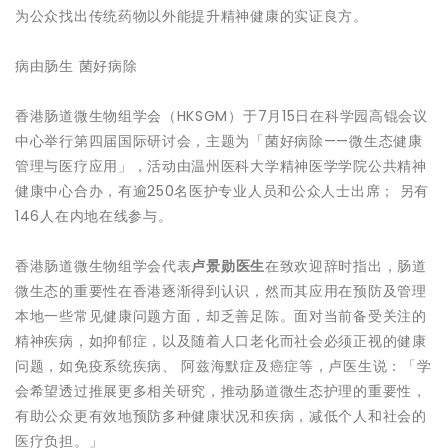
为公众找出传统药物以外能提升精神健康的实证良方。
病由肠生 菌好病除
香港肠道微生物组学会（HKSGM）于7月15日在科学园高锟会议
中心举行第四届国际研讨会，主题为「菌好病除——微生态健康
管理与医疗应用」，活动由温州医科大学精神医学学院公共精神
健康中心合办，有逾250名医护专业人员和公众人士出席； 另有
146人在内地在线参与。
香港肠道微生物组学会代表
卢景勋医生
在致欢迎辞时指出，肠道
微生态的重要性在香港逐渐得到认识，然而其应用在预防及管理
本地一些常见健康问题方面，却乏善足陈。面对当前备受关注的
精神疾病，如抑郁症，以及随着人口老化而社会必须正视的健康
问题，如免疫系统疾病、 阿兹海默症及癌症等，卢医生说：「学
会希望透过推展更多相关研究，推动肠道微生态护理的重要性，
有助公众更有效地预防多种健康状况和疾病，减低个人和社会的
医疗负担。」