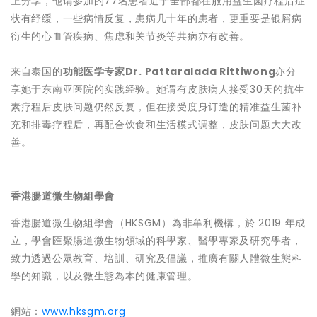
上分享，他谓参加的77名患者近乎全部都在服用益生菌疗程后症
状有纾缓，一些病情反复，患病几十年的患者，更重要是银屑病
衍生的心血管疾病、焦虑和关节炎等共病亦有改善。
来自泰国的
功能医学专家
Dr. Pattaralada Rittiwong
亦分
享她于东南亚医院的实践经验。她谓有皮肤病人接受30天的抗生
素疗程后皮肤问题仍然反复，但在接受度身订造的精准益生菌补
充和排毒疗程后，再配合饮食和生活模式调整，皮肤问题大大改
善。
香港腸道微生物組學會
香港腸道微生物組學會（HKSGM）為非牟利機構，於 2019 年成
立，學會匯聚腸道微生物領域的科學家、醫學專家及研究學者，
致力透過公眾教育、培訓、研究及倡議，推廣有關人體微生態科
學的知識，以及微生態為本的健康管理。
網站：
www.hksgm.org