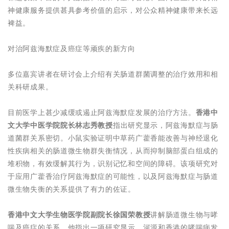
神健康服务提供甚具参考价值的启示，对公众精神健康带来长远
裨益。
对治阿兹海默症及癌症等顽疾的新方向
多位嘉宾讲者在研讨会上介绍有关肠道群菌调整的治疗效用和相
关科研成果。
目前医学上甚少减缓或遏止阿兹海默症发展的治疗方法。
香港中
文大学中医学院院长林志秀教授
指出研究显示，阿兹海默症与肠
道菌群关系密切。小鼠实验证明中草药广藿香能改善与神经退化
性疾病相关的肠道微生物群失衡情况，从而抑制脑部蛋白组成的
堆积物，有效缓解其行为，识别记忆和空间的障碍。该项研究对
于应用广藿香治疗阿兹海默症的可能性，以及阿兹海默症与肠道
微生物失衡的关系提供了有力的佐证。
香港中文大学生物医学院副院长徐国荣教授
讲解肠道微生物与哮
喘及癌症的关系。他指出一项研究显示，河源和香港的哮喘病发