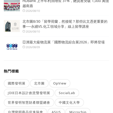
HDBank 上半年利潤增長 31%，總資產突破 1,000 萬億
越南盾
2026/08/10
北市圖8/30「留學荷蘭，然後呢？那些比文憑更重要的
事──永續VS.化工領域分享」線上留學講座
2026/08/10
亞洲最大級物流展「國際物流綜合展2026」即將登場
2026/08/09
熱門標籤
國際發明展
北市圖
OpView
JDIE日本設計創意暨發明展
SocialLab
世界發明智慧財產聯盟總會
中國文化大學
台灣發明商品促進協會
ASUS
Microchip