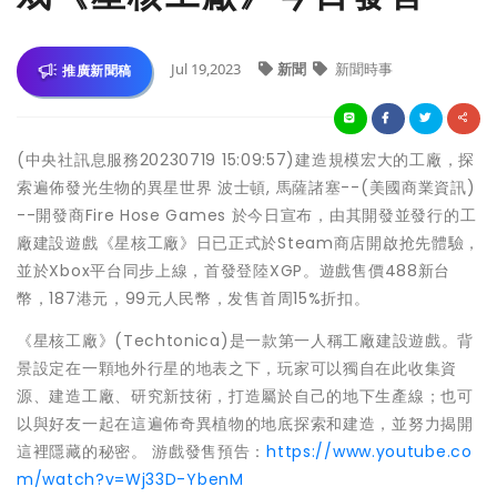
Jul 19,2023
新聞
新聞時事
推廣新聞稿
(中央社訊息服務20230719 15:09:57)建造規模宏大的工廠，探
索遍佈發光生物的異星世界 波士頓, 馬薩諸塞--(美國商業資訊)
--開發商Fire Hose Games 於今日宣布，由其開發並發行的工
廠建設遊戲《星核工廠》日已正式於Steam商店開啟抢先體驗，
並於Xbox平台同步上線，首發登陸XGP。遊戲售價488新台
幣，187港元，99元人民幣，发售首周15%折扣。
《星核工廠》(Techtonica)是一款第一人稱工廠建設遊戲。背
景設定在一顆地外行星的地表之下，玩家可以獨自在此收集資
源、建造工廠、研究新技術，打造屬於自己的地下生產線；也可
以與好友一起在這遍佈奇異植物的地底探索和建造，並努力揭開
這裡隱藏的秘密。 游戲發售預告：
https://www.youtube.co
m/watch?v=Wj33D-YbenM