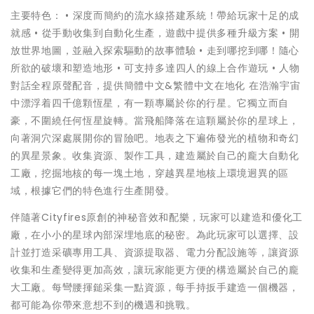
主要特色： • 深度而簡約的流水線搭建系統！帶給玩家十足的成
就感 • 從手動收集到自動化生產，遊戲中提供多種升級方案 • 開
放世界地圖，並融入探索驅動的故事體驗 • 走到哪挖到哪！隨心
所欲的破壞和塑造地形 • 可支持多達四人的線上合作遊玩 • 人物
對話全程原聲配音，提供簡體中文&繁體中文在地化 在浩瀚宇宙
中漂浮着四千億顆恆星，有一顆專屬於你的行星。它獨立而自
豪，不圍繞任何恆星旋轉。當飛船降落在這顆屬於你的星球上，
向著洞穴深處展開你的冒險吧。地表之下遍佈發光的植物和奇幻
的異星景象。收集資源、製作工具，建造屬於自己的龐大自動化
工廠，挖掘地核的每一塊土地，穿越異星地核上環境迥異的區
域，根據它們的特色進行生產開發。
伴隨著Cityfires原創的神秘音效和配樂，玩家可以建造和優化工
廠，在小小的星球內部深埋地底的秘密。為此玩家可以選擇、設
計並打造采礦專用工具、資源提取器、電力分配設施等，讓資源
收集和生產變得更加高效，讓玩家能更方便的構造屬於自己的龐
大工廠。每彎腰揮鎚采集一點資源，每手持扳手建造一個機器，
都可能為你帶來意想不到的機遇和挑戰。