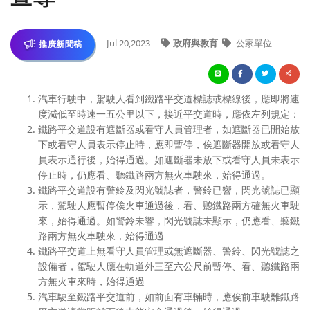
Jul 20,2023
政府與教育
公家單位
推廣新聞稿
汽車行駛中，駕駛人看到鐵路平交道標誌或標線後，應即將速
度減低至時速一五公里以下，接近平交道時，應依左列規定：
鐵路平交道設有遮斷器或看守人員管理者，如遮斷器已開始放
下或看守人員表示停止時，應即暫停，俟遮斷器開放或看守人
員表示通行後，始得通過。如遮斷器未放下或看守人員未表示
停止時，仍應看、聽鐵路兩方無火車駛來，始得通過。
鐵路平交道設有警鈴及閃光號誌者，警鈴已響，閃光號誌已顯
示，駕駛人應暫停俟火車通過後，看、聽鐵路兩方確無火車駛
來，始得通過。如警鈴未響，閃光號誌未顯示，仍應看、聽鐵
路兩方無火車駛來，始得通過
鐵路平交道上無看守人員管理或無遮斷器、警鈴、閃光號誌之
設備者，駕駛人應在軌道外三至六公尺前暫停、看、聽鐵路兩
方無火車來時，始得通過
汽車駛至鐵路平交道前，如前面有車輛時，應俟前車駛離鐵路