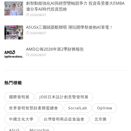
創智動能強化AI與經營雙軸競爭力 投資長受臺大EMBA
邀分享AI時代投資思維
2026/08/07
ASUSx三麗鷗耍酷聯萌 潮玩開學祭搶抱AI筆電！
2026/08/07
AMD公佈2026年第2季財務報告
2026/08/07
熱門標籤
國際發明展
JDIE日本設計創意暨發明展
世界發明智慧財產聯盟總會
SocialLab
OpView
中國文化大學
台灣發明商品促進協會
北市圖
ASUS
Microchip