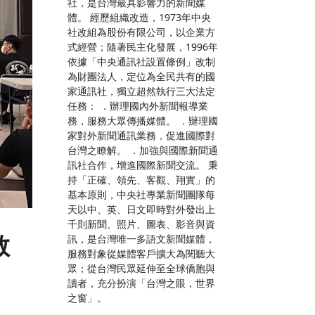
社，是台灣最具影響力的新聞媒
體。 經歷組織改造，1973年中央
社改組為股份有限公司，以企業方
式經營；隨著民主化發展，1996年
依據「中央通訊社設置條例」改制
為財團法人，定位為全民共有的國
家通訊社，獨立超然執行三大法定
任務： ．辦理國內外新聞報導業
務，服務大眾傳播媒體。 ．辦理國
家對外新聞通訊業務，促進國際對
台灣之瞭解。 ．加強與國際新聞通
訊社合作，增進國際新聞交流。 秉
持「正確、領先、客觀、翔實」的
基本原則，中央社專業新聞團隊每
天以中、英、日文即時對外發出上
千則新聞、照片、圖表、影音與資
教
訊，是台灣唯一多語文新聞媒體，
服務對象從媒體客戶擴大為閱聽大
眾；從台灣民眾延伸至全球僑胞與
讀者，充分扮演「台灣之眼，世界
之窗」。