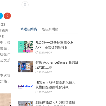
33
精選新聞稿
最新新聞稿
書處理
理要
效率，接
FLOC唯一基督徒專屬交友
APP，基督徒的新福音
作要領，
2021/03/29
系統操作
代公文系
鎧應 AudienceSense 臉部辨
識功能上市
2026/08/07
過本次培
確知能，
HDBank 取得越南歷來最大
規模國際銀團社會貸款
2026/08/07
創智動能強化AI與經營雙軸