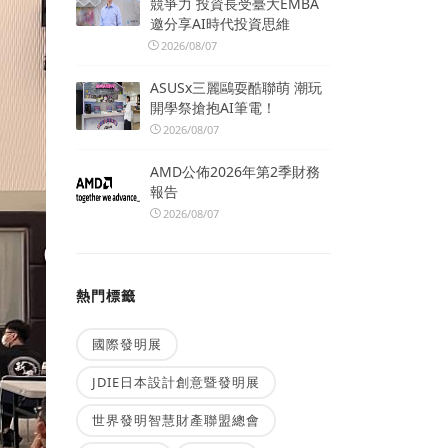
競爭力 投資長受臺大EMBA
邀分享AI時代投資思維
2026/08/07
ASUSx三麗鷗耍酷聯萌 潮玩
開學祭搶抱AI筆電！
2026/08/07
AMD公佈2026年第2季財務
報告
2026/08/07
熱門標籤
國際發明展
JDIE日本設計創意暨發明展
世界發明智慧財產聯盟總會