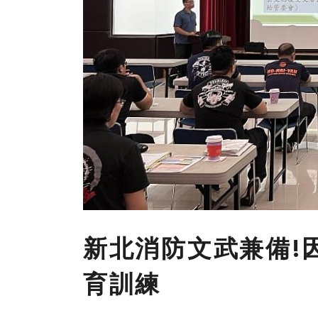
新北消防文武兼備!
育訓練