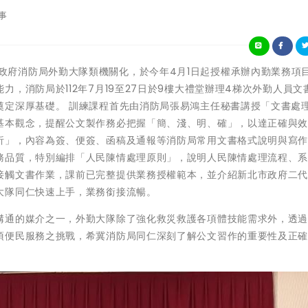
事
因應新北市政府消防局外勤大隊類機關化，於今年4月1日起授權承辦內勤業務項目
，消防局於112年7月19至27日於9樓大禮堂辦理4梯次外勤人員文
奠定深厚基礎。 訓練課程首先由消防局張易鴻主任秘書講授「文書處
基本觀念，提醒公文製作務必把握「簡、淺、明、確」，以達正確與
析」，內容為簽、便簽、函稿及通報等消防局常用文書格式說明與寫
務品質，特別編排「人民陳情處理原則」，說明人民陳情處理流程、
接觸文書作業，課前已完整提供業務授權範本，並介紹新北市政府二
大隊同仁快速上手，業務銜接流暢。
溝通的媒介之一，外勤大隊除了強化救災救護各項體技能需求外，透
項便民服務之挑戰，希冀消防局同仁深刻了解公文習作的重要性及正