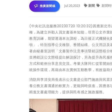
Jul 20,2023
新聞
新聞時
推廣新聞稿
(中央社訊息服務20230720 10:20:32)
種，為建立外勤人員文書基本知能，培育公文作業能力
教育訓練，期望透過本次課程，為日後正式機關化
領」，特別指導公文種類、整體結構、公文用語及
著由秘書室說明「文書製作注意事項暨錯誤態樣分
並將錯誤公文態樣提出解說探討，另為提升為民服
方式和範例分享意見交流。考量大隊同仁從零開始
統操作環境，再藉由本次實例互動教學，有效協助
消防局李清安局長表示公文書是公部門施政與民眾
養公務文書溝通的軟實力，更能與時俱進，因應各
精進文書處理能力，提供與民有感之施政服務。