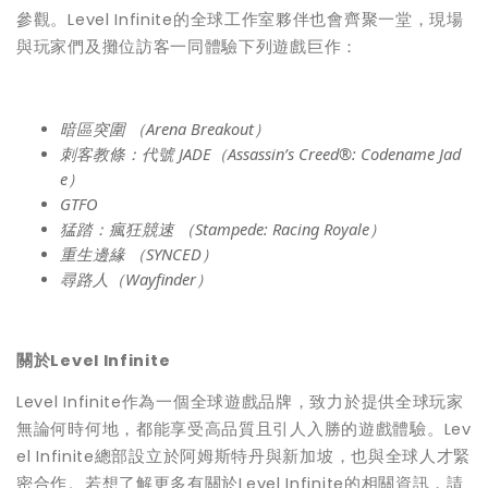
參觀。Level Infinite的全球工作室夥伴也會齊聚一堂，現場
與玩家們及攤位訪客一同體驗下列遊戲巨作：
暗區突圍
（
Arena Breakout
）
刺客教條：代號
JADE
（
Assassin’s Creed®: Codename Jad
e
）
GTFO
猛踏：瘋狂競速
（
Stampede: Racing Royale
）
重生邊緣
（
SYNCED
）
尋路人（
Wayfinder
）
關於
Level Infinite
Level Infinite作為一個全球遊戲品牌，致力於提供全球玩家
無論何時何地，都能享受高品質且引人入勝的遊戲體驗。
Lev
el Infinite
總部設立於阿姆斯特丹與新加坡，也與全球人才緊
密合作
。
若想了解更多有關於
Level Infinite的相關資訊，請