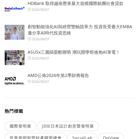
HDBank 取得越南歷來最大規模國際銀團社會貸款
2026/08/07
創智動能強化AI與經營雙軸競爭力 投資長受臺大EMBA
邀分享AI時代投資思維
2026/08/07
ASUSx三麗鷗耍酷聯萌 潮玩開學祭搶抱AI筆電！
2026/08/07
AMD公佈2026年第2季財務報告
2026/08/07
熱門標籤
國際發明展
JDIE日本設計創意暨發明展
世界發明智慧財產聯盟總會
SocialLab
OpView