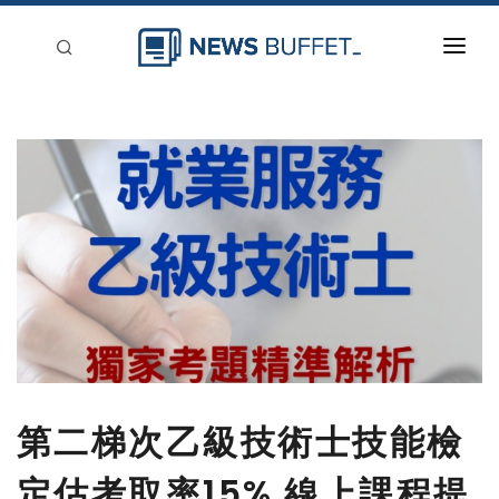
回到首頁
新聞稿分類
登入
刊登
第二梯次乙級技術士技能檢
定估考取率15% 線上課程提