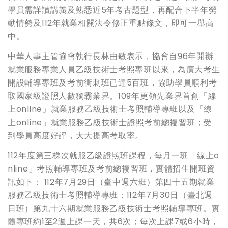
學員需詳讀講義及熟悉近5年考古題型，再配合下半年勞
動情勢及112年就業相關法令修正重點條文，即可一舉高
中。
中華人事主管協會執行長林由敏表示，協會自96年開辦
就業服務專業人員乙級技術士考照專班以來，為廣大考生
開設輔導專班及考前衝刺班已達5百班，協助學員順利考
取國家級證照人數獨霸業界。109年更領先業界首創「線
上online」就業服務乙級技術士考照輔導專班以及「線
上online」就業服務乙級技術士證照考前總複習班；受
到學員高度好評，大大提高考取率。
112年度第三梯次就服乙級證照班課程，每月一班「線上o
nline」考照輔導專班及考前總複習班，實體招生開班資
訊如下： 112年7月29日（臺中週六班）第四十五期就業
服務乙級技術士考照輔導專班；112年7月30日（臺北週
日班）第九十六期就業服務乙級技術士考照輔導專班。實
體專班約1至2週上課一天，共6次；每次上課7或6小時，