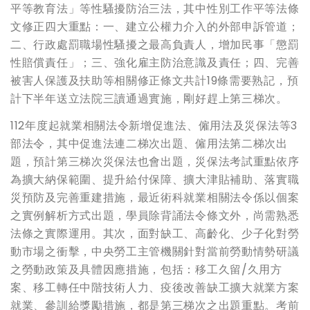
平等教育法」等性騷擾防治三法，其中性別工作平等法條
文修正四大重點：一、建立公權力介入的外部申訴管道；
二、行政處罰職場性騷擾之最高負責人，增加民事「懲罰
性賠償責任」；三、強化雇主防治意識及責任；四、完善
被害人保護及扶助等相關修正條文共計19條需要熟記，預
計下半年送立法院三讀通過實施，剛好趕上第三梯次。
112年度起就業相關法令新增促進法、僱用法及災保法等3
部法令，其中促進法連二梯次出題、僱用法第二梯次出
題，預計第三梯次災保法也會出題，災保法考試重點依序
為擴大納保範圍、提升給付保障、擴大津貼補助、落實職
災預防及完善重建措施，最近術科就業相關法令係以個案
之實例解析方式出題，學員除背誦法令條文外，尚需熟悉
法條之實際運用。其次，面對缺工、高齡化、少子化對勞
動市場之衝擊，中央勞工主管機關針對當前勞動情勢研議
之勞動政策及具體因應措施，包括：移工久留/久用方
案、移工轉任中階技術人力、疫後改善缺工擴大就業方案
就業、參訓給獎勵措施，都是第三梯次之出題重點。考前