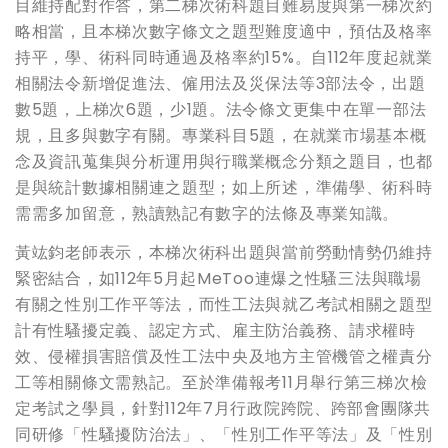
目維持配對作答，第二梯次術科題目難易度與第一梯次約
略相當，且本梯次數字條文之題型難度適中，預估及格率
持平，學、術科同時通過及格率約15%。自112年度起就業
相關法令新增促進法、僱用法及災保法等3部法令，出題
數5題，上梯次6題，少1題。法令條文更集中在單一部法
規，且多與數字有關。專業科目5題，在就業市場基本概
念及資訊蒐集與分析運用與行職業概念分類之題目，也都
是與統計數據相關連之題型；如上所述，準備學、術科時
需需多加留意，熟讀熟記有數字的法條及專業知識。
黃竑鈞老師表示，本梯次術科出題與當前勞動情勢仍維持
緊密結合，如112年5月起MeToo連爆之性騷三法與職場
有關之性別工作平等法，而性工法與就乙考試相關之題型
計有性騷擾定義、認定方式、雇主防治義務、請求權時
效、侵權損害賠償及性工法中央及地方主管機管之權責分
工等相關條文需熟記。至於準備報考11月舉行第三梯次檢
定考試之學員，針對112年7月行政院跨院、跨部會團隊共
同研修「性騷擾防治法」、「性別工作平等法」及「性別