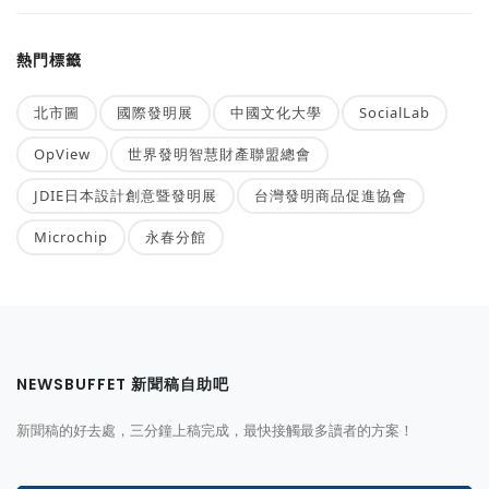
熱門標籤
北市圖
國際發明展
中國文化大學
SocialLab
OpView
世界發明智慧財產聯盟總會
JDIE日本設計創意暨發明展
台灣發明商品促進協會
Microchip
永春分館
NEWSBUFFET 新聞稿自助吧
新聞稿的好去處，三分鐘上稿完成，最快接觸最多讀者的方案！