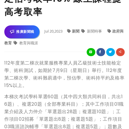
高考取率
Jul 20,2023
新聞
新聞時事
政府與
推廣新聞稿
教育
教育與職涯
112年度第二梯次就業服務專業人員乙級技術士技能檢定
學、術科測試，如期於7月9日（星期日）舉行。112年度
第二梯次學、術科難易適中，預估學、術科持平約及格率
15%以上。
本梯次考試學科單選60題（其中四大類共同科目，共出1
6題）、複選20題（全部專業科目）；其中工作項目01職
業介紹及人力仲介「單選題出28題；複選題10題」；工
作項目02招募「單選題出8題；複選題5題」；工作項目
03職涯諮詢輔導「單選題出8題；複選題5題」；題數及