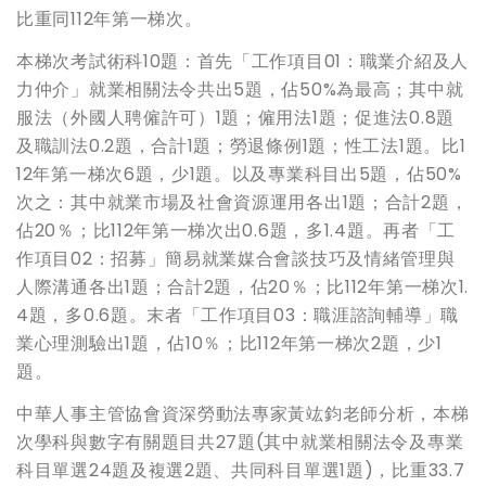
比重同112年第一梯次。
本梯次考試術科10題：首先「工作項目01：職業介紹及人
力仲介」就業相關法令共出5題，佔50%為最高；其中就
服法（外國人聘僱許可）1題；僱用法1題；促進法0.8題
及職訓法0.2題，合計1題；勞退條例1題；性工法1題。比1
12年第一梯次6題，少1題。以及專業科目出5題，佔50%
次之：其中就業市場及社會資源運用各出1題；合計2題，
佔20％；比112年第一梯次出0.6題，多1.4題。再者「工
作項目02：招募」簡易就業媒合會談技巧及情緒管理與
人際溝通各出1題；合計2題，佔20％；比112年第一梯次1.
4題，多0.6題。末者「工作項目03：職涯諮詢輔導」職
業心理測驗出1題，佔10％；比112年第一梯次2題，少1
題。
中華人事主管協會資深勞動法專家黃竑鈞老師分析，本梯
次學科與數字有關題目共27題(其中就業相關法令及專業
科目單選24題及複選2題、共同科目單選1題)，比重33.7