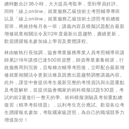
總時數合計38小時，大大提高考取率，受到學員好評。
同時「線上online」就業服務乙級技術士考照輔導專班
以及「線上online」就業服務乙級技術士證照考前總複
習班，將維持每月各一班；講義內容及模擬試題配合最新
增修就業相關法令及112年度最新出題趨勢，賡續更新，
歡迎踴躍報名參加線上學習及實體課程。
林由敏執行長強調，協會專業服務專業人員考照輔導班講
師累計18年講授已達500班資歷，師資專業素養精湛，行
政服務周到完善，且每梯次輔導考照後，立即配合最新增
修就業相關法令更新法條及因應出題趨勢調整講義內容。
此外，課堂中會提供考生最新完整的考情資訊與出題重點
及考題解析，並提供協會獨家的術科模擬試題530題，考
試約前2週進行一整天的學、術科模擬測驗及考前重點總
復習（精準考前猜題），以利考生充分應試。歡迎各位考
生踴躍報名參加，考取國家級證照，為自己的職場競爭力
增值加分！