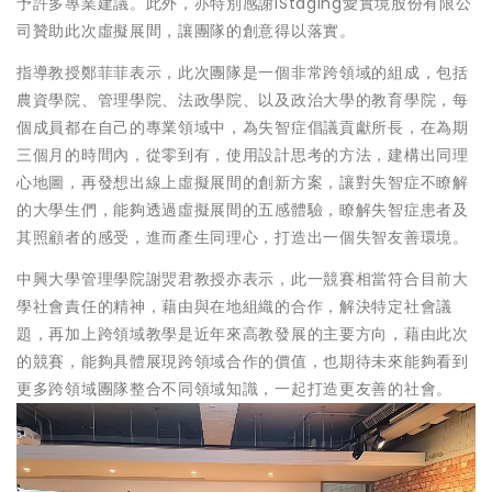
予許多專業建議。此外，亦特別感謝iStaging愛實境股份有限公
司贊助此次虛擬展間，讓團隊的創意得以落實。
指導教授鄭菲菲表示，此次團隊是一個非常跨領域的組成，包括
農資學院、管理學院、法政學院、以及政治大學的教育學院，每
個成員都在自己的專業領域中，為失智症倡議貢獻所長，在為期
三個月的時間內，從零到有，使用設計思考的方法，建構出同理
心地圖，再發想出線上虛擬展間的創新方案，讓對失智症不瞭解
的大學生們，能夠透過虛擬展間的五感體驗，瞭解失智症患者及
其照顧者的感受，進而產生同理心，打造出一個失智友善環境。
中興大學管理學院謝焸君教授亦表示，此一競賽相當符合目前大
學社會責任的精神，藉由與在地組織的合作，解決特定社會議
題，再加上跨領域教學是近年來高教發展的主要方向，藉由此次
的競賽，能夠具體展現跨領域合作的價值，也期待未來能夠看到
更多跨領域團隊整合不同領域知識，一起打造更友善的社會。