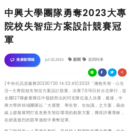
中興大學團隊勇奪2023大專
院校失智症方案設計競賽冠
軍
Jul 20,2023
新聞
新聞時事
推廣新聞稿
(中央社訊息服務20230720 14:32:45)2023「擁抱失智・心生
活—大專院校失智症方案設計競賽」決賽7月15日於台北舉行，從
全國127隊參賽隊伍中脫穎而出的10支隊伍進入決賽，最後，中
興大學跨領域團隊以「大展覽、學失智、生知識」之方案，藉由
線上虛擬展間打造友善失智症環境的創新方案，獲得評審青睞，
在經過激烈的競爭過程中勇奪冠軍。
每三秒就有一人罹患失智症，是目前人類面臨的重大危機。由台