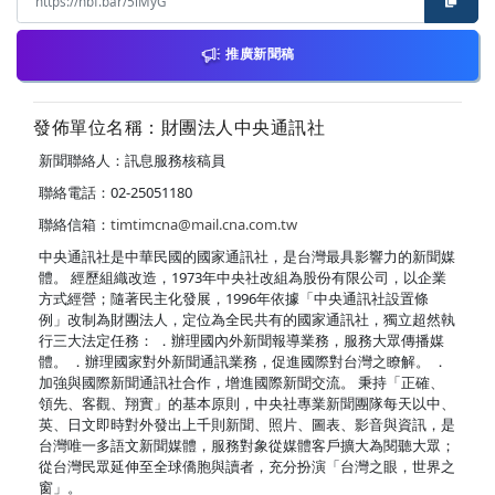
推廣新聞稿
發佈單位名稱：財團法人中央通訊社
新聞聯絡人：訊息服務核稿員
聯絡電話：02-25051180
聯絡信箱：
timtimcna@mail.cna.com.tw
中央通訊社是中華民國的國家通訊社，是台灣最具影響力的新聞媒
體。 經歷組織改造，1973年中央社改組為股份有限公司，以企業
方式經營；隨著民主化發展，1996年依據「中央通訊社設置條
例」改制為財團法人，定位為全民共有的國家通訊社，獨立超然執
行三大法定任務： ．辦理國內外新聞報導業務，服務大眾傳播媒
體。 ．辦理國家對外新聞通訊業務，促進國際對台灣之瞭解。 ．
加強與國際新聞通訊社合作，增進國際新聞交流。 秉持「正確、
領先、客觀、翔實」的基本原則，中央社專業新聞團隊每天以中、
英、日文即時對外發出上千則新聞、照片、圖表、影音與資訊，是
台灣唯一多語文新聞媒體，服務對象從媒體客戶擴大為閱聽大眾；
從台灣民眾延伸至全球僑胞與讀者，充分扮演「台灣之眼，世界之
窗」。