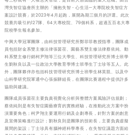
灣失智症協會所主辦的「擁抱失智・心生活—大專院校失智症方
案設計競賽」於2023年4月起跑，展開為期三個月的評選。此次
競賽共吸引約127隊、64大專校院、79個科系，超過五百名大專
院校學生報名參加。
中興大學冠軍團隊，由科技管理研究所鄭菲菲教授指導，團隊成
員包括財金系雙主修法律張茵荏、園藝系雙主修法律蔡依純、動
科系雙主修行銷柯尹翔等三位大學生、科技管理研究所博士班學
生劉秋良以及一位政治大學教育學博士班學生丁士珍等五人。此
外，團隊夥伴亦包括科技管理研究所博士班學生林英凱、以及中
山科學研究院軍通中心張振驊組長，在團隊比賽過程中提供許多
協助與建議。
團隊成員張茵荏主要負責視覺化分析與整體方案風險評估規劃；
蔡依純則是有失智症園藝療育的實務經驗，在推動此次方案中扮
演重要角色；柯尹翔主要運用行銷及企劃專長，針對方案的創意
及宣傳策略進行設計；劉秋良則是團隊的技術長，主要負責虛擬
展間的架設；丁士珍具有腦神經科學專長，在失智症議題方面給