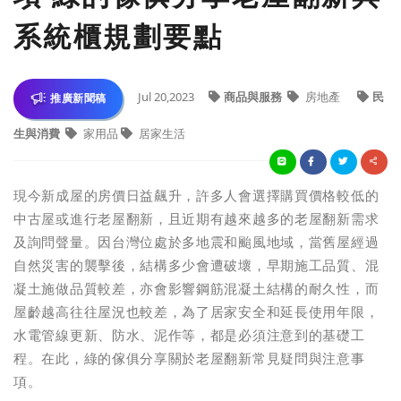
系統櫃規劃要點
Jul 20,2023
商品與服務
房地產
民
推廣新聞稿
生與消費
家用品
居家生活
現今新成屋的房價日益飆升，許多人會選擇購買價格較低的
中古屋或進行老屋翻新，且近期有越來越多的老屋翻新需求
及詢問聲量。因台灣位處於多地震和颱風地域，當舊屋經過
自然災害的襲擊後，結構多少會遭破壞，早期施工品質、混
凝土施做品質較差，亦會影響鋼筋混凝土結構的耐久性，而
屋齡越高往往屋況也較差，為了居家安全和延長使用年限，
水電管線更新、防水、泥作等，都是必須注意到的基礎工
程。在此，綠的傢俱分享關於老屋翻新常見疑問與注意事
項。