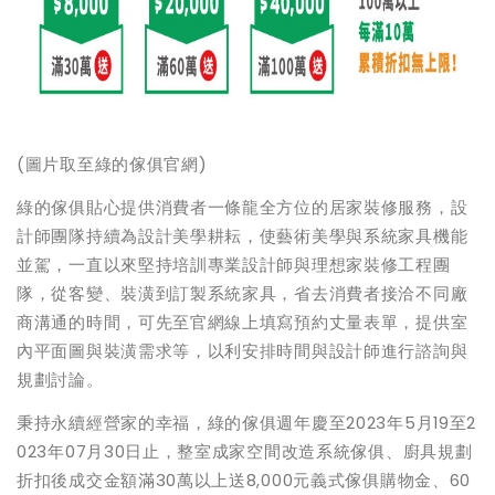
(
圖片取至綠的傢俱官網)
綠的傢俱貼心提供消費者一條龍全方位的居家裝修服務，設
計師團隊持續為設計美學耕耘，使藝術美學與系統家具機能
並駕，一直以來堅持培訓專業設計師與理想家裝修工程團
隊，從客變、裝潢到訂製系統家具，省去消費者接洽不同廠
商溝通的時間，可先至官網線上填寫預約丈量表單，提供室
內平面圖與裝潢需求等，以利安排時間與設計師進行諮詢與
規劃討論。
秉持永續經營家的幸福，綠的傢俱週年慶至2023年5月19至2
023年07月30日止，整室成家空間改造系統傢俱、廚具規劃
折扣後成交金額滿30萬以上送8,000元義式傢俱購物金、60