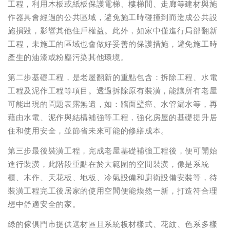
工程，利用木板或紙板保護電梯、樓梯間、走廊等建材與施
作器具會經過的公共區域，避免施工時碰撞到而造成公共設
施損毀，影響其他住戶權益。此外，如家中僅進行局部翻新
工程，未施工的區域也會做好妥善的保護措施，避免施工時
產生的油漆或粉塵污染其他環境。
第二步基礎工程，是老屋翻新的重點包含：拆除工程、水電
工程及泥作工程等項目。透過拆除原有裝潢，能讓所有老屋
可能出現的問題表露無遺，如：牆面壁癌、水管漏水等，再
藉由水電、泥作與結構補強等工程，強化房屋的基礎提升居
住和使用安全，並節省未來可能的修繕成本。
第三步最後裝潢工程，完成老屋基礎補強工程後，便可開始
進行裝潢，此階段重點在於大範圍的空間裝潢，像是系統
櫃、木作、天花板、地板、冷氣設備和廚衛設備安裝等，待
裝潢工程完工後居家的使用空間便能煥然一新，打造符合理
想中舒適安全的家。
綠的傢俱門市提供選材區且系統板材樣式、花紋、色系多樣