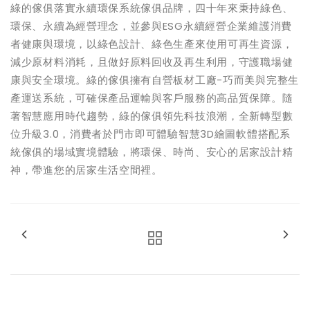
綠的傢俱落實永續環保系統傢俱品牌，四十年來秉持綠色、
環保、永續為經營理念，並參與ESG永續經營企業維護消費
者健康與環境，以綠色設計、綠色生產來使用可再生資源，
減少原材料消耗，且做好原料回收及再生利用，守護職場健
康與安全環境。綠的傢俱擁有自營板材工廠-巧而美與完整生
產運送系統，可確保產品運輸與客戶服務的高品質保障。隨
著智慧應用時代趨勢，綠的傢俱領先科技浪潮，全新轉型數
位升級3.0，消費者於門市即可體驗智慧3D繪圖軟體搭配系
統傢俱的場域實境體驗，將環保、時尚、安心的居家設計精
神，帶進您的居家生活空間裡。