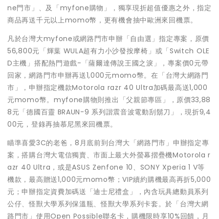
ne門市」、及「myfone購物」，獨享現折超值優惠之外，指定
商品再送千元以上momo幣，更有機會抽中歐洲來回機票。
凡於台灣大myfone或網路門市申辦「自由選」指定專案，原價
56,800元「輝葉 WULA超有力小沙發按摩椅」或「Switch OLE
D主機」搭配熱門遊戲-「薩爾達傳說王國之淚」，專案價0元帶
回家，網路門市申辦再送1,000元momo幣。在「台灣大網路門
市」，申辦指定機款Motorola razr 40 Ultra加碼最高送1,000
元momo幣。myfone購物則推出「父親節專區」，原價33,88
8元「德國百靈 BRAUN-9 系列諧震音波電動刮鬍刀」，現折9,4
00元，登錄再抽慕尼黑來回機票。
瞄準喜愛3C的老爸，8月底前到台灣大「網路門市」申辦指定專
案，搭購台灣大電信獨賣、市面上最大外螢幕摺疊機Motorola r
azr 40 Ultra，或是ASUS Zenfone 10、SONY Xperia 1 V等
機款，最高贈送1,000元momo幣；VIP續約購機最高再折5,000
元；申辦指定資費加碼送「迪士尼禮盒」，內含玩具總動員系列
公仔、怪獸大學系列保溫瓶、怪獸大學系列卡套。於「台灣大網
路門市」使用Open Possible聯名卡，購機限時享10%回饋，月