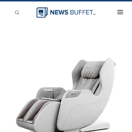
回到首頁
新聞稿分類
登入
刊登