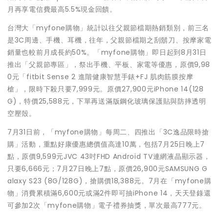
月再享電信費最高5.5%現金回饋。
台灣大「myfone購物」統計以往父親節檔期熱銷類別，前三名
是3C周邊、手機、耳機，往年，父親節檔期之刮鬍刀、按摩家電
銷量也較前月成長約50%。「myfone購物」即日起到8月31日
推出「父親節專區」，祭出手機、平板、家電等優惠，原價9,98
0元「fitbit Sense 2 進階健康智慧手錶+FJ 肌肉筋膜按摩
槍」，限時下殺只要7,999元。原價27,900元iPhone 14(128
G)，特價25,588元，下單再送滿版鋼化玻璃保護貼與防摔透明
空壓殼。
7月31日前，「myfone購物」每周二、四推出「3C逸品限時搶
購」活動，重點好康優惠總價值高達10萬，包括7月25日晚上7
點，原價9,599元JVC 43吋FHD Android TV連網液晶顯示器，
只要6,666元；7月27日晚上7點，原價26,900元SAMSUNG G
alaxy S23 (8G/128G)，搶購價18,388元。7月在「myfone購
物」消費累積滿6,600元或滿2件即可抽iPhone 14，天天登錄還
可參加2次「myfone購物」電子禮券抽獎，單次最高777元。