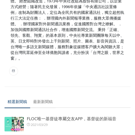
體。 經歷組織改造，1973年中央社改組為股份有限公司，以企業
方式經營；隨著民主化發展，1996年依據「中央通訊社設置條
例」改制為財團法人，定位為全民共有的國家通訊社，獨立超然執
行三大法定任務： ．辦理國內外新聞報導業務，服務大眾傳播媒
體。 ．辦理國家對外新聞通訊業務，促進國際對台灣之瞭解。 ．
加強與國際新聞通訊社合作，增進國際新聞交流。 秉持「正確、
領先、客觀、翔實」的基本原則，中央社專業新聞團隊每天以中、
英、日文即時對外發出上千則新聞、照片、圖表、影音與資訊，是
台灣唯一多語文新聞媒體，服務對象從媒體客戶擴大為閱聽大眾；
從台灣民眾延伸至全球僑胞與讀者，充分扮演「台灣之眼，世界之
窗」。
精選新聞稿
最新新聞稿
FLOC唯一基督徒專屬交友APP，基督徒的新福音
2021/03/29