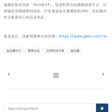
越菌粉製造技術「PRONEX®｣，從資料齊全的菌種篩選平台、功
效驗證至關鍵專利技術，打造優質益生菌菌粉的同時，也給國內
外企業最安心的品質承諾。
更多資訊，請參閱豐華生技官網：
https://www.glac.com.tw
益生菌代工
豐華生技
亞洲生技大展
益生菌