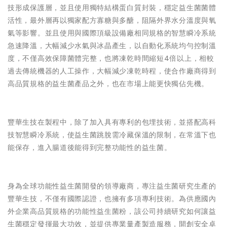
技形成保護層，並且使用獨特結構蛋白質封裝，穩定益生菌菌體
活性，最外層再以獨家配方寡糖與多醣，阻隔外界水分溫度與氧
氣等影響。並且使用與國際頂級設備廠相同規格的智慧瞬冷系統
急速降溫，大幅減少水氣與冰晶產生，以自動化系統均勻控制溫
度，不僅高效保障菌體完整，也將凍乾時間縮短4倍以上，相較
過去傳統機器的人工操作，大幅減少凍乾時程，使合作廠商得到
高品質規格的益生菌產品之外，也在市場上能更快獨佔先機。
豐華生技在製程中，除了加入具有專利的包埋技術，並搭配高科
技智慧瞬冷系統，使益生菌跳脫需冷藏保溫的限制，在常溫下也
能保存，進入腸道後能得到完整功能性的益生菌。
身為全球功能性益生菌開發的領導廠商，專注益生菌研究生產的
豐華生技，不僅有國際認證，也擁有多項專利技術。為供應國內
外企業高品質規格的功能性益生菌粉，該公司持續研究如何讓益
生菌穩定發揮最大功效，並提供專業量產製造服務，開創安全卓