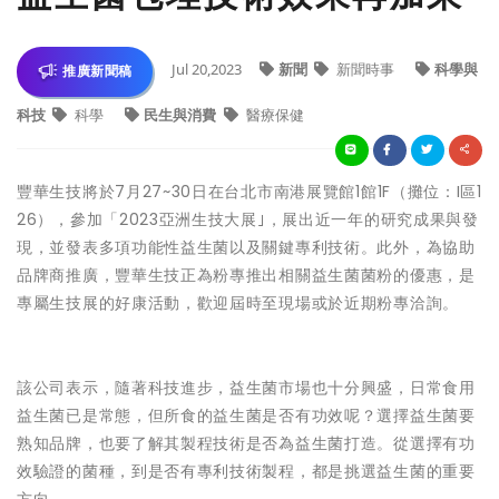
Jul 20,2023
新聞
新聞時事
科學與
推廣新聞稿
科技
科學
民生與消費
醫療保健
豐華生技將於7月27~30日在台北市南港展覽館1館1F（攤位：I區1
26），參加「2023亞洲生技大展｣，展出近一年的研究成果與發
現，並發表多項功能性益生菌以及關鍵專利技術。此外，為協助
品牌商推廣，豐華生技正為粉專推出相關益生菌菌粉的優惠，是
專屬生技展的好康活動，歡迎屆時至現場或於近期粉專洽詢。
該公司表示，隨著科技進步，益生菌市場也十分興盛，日常食用
益生菌已是常態，但所食的益生菌是否有功效呢？選擇益生菌要
熟知品牌，也要了解其製程技術是否為益生菌打造。從選擇有功
效驗證的菌種，到是否有專利技術製程，都是挑選益生菌的重要