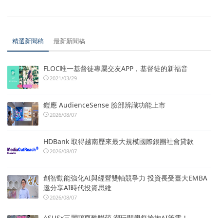
精選新聞稿
最新新聞稿
FLOC唯一基督徒專屬交友APP，基督徒的新福音
2021/03/29
鎧應 AudienceSense 臉部辨識功能上市
2026/08/07
HDBank 取得越南歷來最大規模國際銀團社會貸款
2026/08/07
創智動能強化AI與經營雙軸競爭力 投資長受臺大EMBA
邀分享AI時代投資思維
2026/08/07
ASUSx三麗鷗耍酷聯萌 潮玩開學祭搶抱AI筆電！