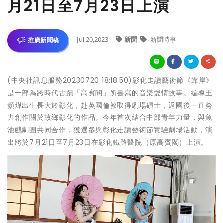
月21日至7月23日上演
Jul 20,2023
新聞
新聞時事
推廣新聞稿
(中央社訊息服務20230720 18:18:50)彰化走讀藝術節《靠岸》
是一部為跨時代古蹟「高賓閣」所書寫的音樂愛情故事。編導王
顥燁出生長大於彰化，赴英國倫敦取得劇場碩士，返國後一直努
力創作關於故鄉彰化的作品。今年首次結合中部青年力量，與魚
池戲劇團共同合作，獲選參與彰化走讀藝術節實驗劇場活動，演
出將於7月21日至7月23日在彰化鐵路醫院（原高賓閣）上演。