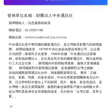
發佈單位名稱：財團法人中央通訊社
新聞聯絡人：訊息服務核稿員
聯絡電話：02-25051180
聯絡信箱：
timtimcna@mail.cna.com.tw
中央通訊社是中華民國的國家通訊社，是台灣最具影響力的新聞媒
體。 經歷組織改造，1973年中央社改組為股份有限公司，以企業
方式經營；隨著民主化發展，1996年依據「中央通訊社設置條
例」改制為財團法人，定位為全民共有的國家通訊社，獨立超然執
行三大法定任務： ．辦理國內外新聞報導業務，服務大眾傳播媒
體。 ．辦理國家對外新聞通訊業務，促進國際對台灣之瞭解。 ．
加強與國際新聞通訊社合作，增進國際新聞交流。 秉持「正確、
領先、客觀、翔實」的基本原則，中央社專業新聞團隊每天以中、
英、日文即時對外發出上千則新聞、照片、圖表、影音與資訊，是
台灣唯一多語文新聞媒體，服務對象從媒體客戶擴大為閱聽大眾；
從台灣民眾延伸至全球僑胞與讀者，充分扮演「台灣之眼，世界之
窗」。