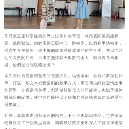
作品以這座船型建築的歷史沿革作為背景，將高賓閣從高級餐
廳、鐵路醫院、婚紗店到日照中心一路轉變，以戲劇手法轉化，
透過男女主角阿正跟小梅的故事呼應建築的前世今生。在日治時
期的高賓閣相遇，卻遭受無情戰火拆散的兩人，時過境遷再相
遇，他們是否能破鏡重圓？
本次演出透過集體創作的導演方法，結合戲劇、歌曲和舞蹈動作
等，打破一般文本或音樂劇的敘事方式，期盼藉由經典愛情故事
的原型，交織當代美學，創造屬於彰化人的新故事，也賦予鐵路
醫院新的記憶，使地方居民得以了解和共感這棟古蹟建築經歷的
歷史歲月。
此外，為體現走讀藝術節的精神，不只呈現劇場作品，也在建築
物裡設立了三個微型裝置，期盼帶領觀眾更加深入了解這棟建築