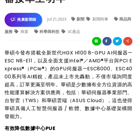
Jul 21,2023
新聞
新聞時事
商品與
推廣新聞稿
服務
商業
科學與科技
3C產品
華碩今發布搭載全新世代HGX H100 8-GPU AI伺服器—
ESC N8-E11，以及全面支援Intel®／AMD®平台與PCI E
xpress®（PCIe®）的GPU伺服器—ESC8000、ESC40
00系列等AI精銳，產品未上市先轟動，不僅市場詢問度
超高，訂單更滿至明年。華碩是少數擁有全方位資源的高
性能運算解決方案供應商，包括：華碩伺服器事業部門、
台智雲（TWS）和華碩雲端（ASUS Cloud），這也使得
華碩具備人工智慧伺服器 / 軟體、數據中心基礎架構開
發能力。
有效降低數據中心PUE