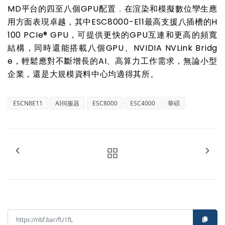
MD平台的四至八個GPU配置
，
在渲染和模擬數位孿生應
用方面表現卓越，其中ESC8000-E11最高支援八插槽的H
100 PCIe® GPU，可提供更快的GPU互連和更高的頻寬
結構，同時還能搭載八個GPU、NVIDIA NVLink Bridg
e，輕鬆應對不斷增長的AI、高算力工作需求，無論小型
企業，還是大規模資料中心均適得其所。
ESCN8E11
AI伺服器
ESC8000
ESC4000
華碩