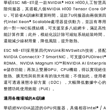
華碩ESC N8-E11是一款NVIDIA® HGX H100人工智慧高
階伺服器，其搭載八個NVIDIA H100 Tensor Core GP
U，可節省AI訓練和運算時間，這款7U伺服器由兩個第四
代Intel Xeon® Scalable處理器提供動力，並設有專用
的一對一NIC拓撲結構，可支援至多八組網卡，滿足高性
能計算作業；此外，模組化設計除可縮短系統組裝時間，
還能減少線材用量，降低風阻，提升散熱。
ESC N8-E11
採用第四代NVLink和NVSwitch技術，搭配
NVIDIA ConnectX-7 SmartNIC，可支援GPUDirect®
RDMA、NVIDIA Magnum IO™和NVIDIA AI Enterpris
e儲存功能；再加上雙層GPU、CPU機箱，得以實現絕佳
散熱、擴充性與前所未有的強大性能；不僅如此，使用者
還可透過液態冷卻方案（D2C），大幅降低數據中心的
整體功耗使用效能（PUE）。
適用各種場域的AI訓練
華碩經NVIDIA認證的GPU伺服器，具備相容Intel® / A