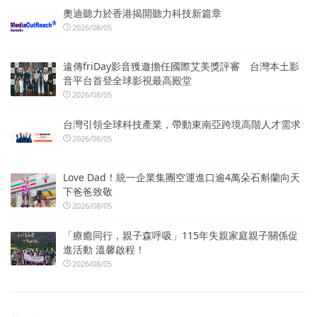
奧迪聽力於香港揭開聽力科技新篇章
2026/08/05
遠傳friDay影音獲邀擔任國際艾美獎評審 台灣本土影
音平台首登全球影視最高殿堂
2026/08/05
台灣引領全球科技產業，帶動東南亞跨境高階人才需求
2026/08/05
Love Dad！統一企業集團空運進口逾4萬朵石斛蘭向天
下爸爸致敬
2026/08/05
「療癒同行，親子森呼吸」115年失親家庭親子關係促
進活動 溫馨啟程！
2026/08/05