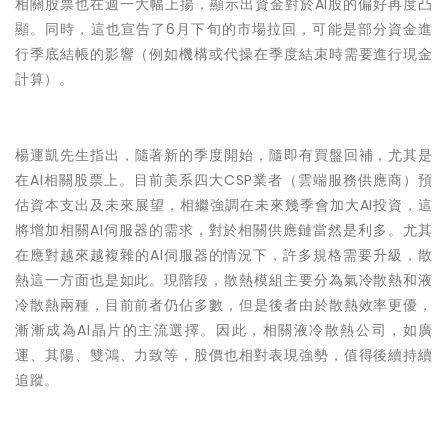
相關股票也在週一大幅上揚，顯示出資金對於AI股的偏好再度凸
顯。同時，這也宣告了6月下旬的市場拉回，可能是部分資金進
行季底結帳的影響（例如機構或代操在季度結束時需要進行現金
計算）。
楊運凱先生指出，
隨著新的季度開始，隨即有買盤回補，尤其是
在AI相關股票上。目前美系四大CSP業者（雲端服務供應商）預
估資本支出及未來展望，相繼強調在未來幾季會加大AI投資，這
將增加相關AI伺服器的需求，對於相關供應鏈當然是利多。尤其
在應對越來越複雜的AI伺服器的情況下，許多規格需要升級，散
熱這一方面也是如此。現階段，散熱模組主要分為氣冷散熱和液
冷散熱兩種，目前前者仍佔多數，但是後者由於散熱效率更優，
漸漸成為AI晶片的主流選擇。因此，相關液冷散熱公司，如廣
運、其陽、雙鴻、力致等，股價也相對表現強勢，值得後續持續
追蹤。