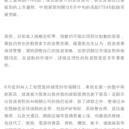
破上週高點17182點，進而讓多方的反攻成功，甚至直接拉出週
級別的上升趨勢。中期展望則關注6月中旬的高點17346點能否
被突破。
當然，目前進入除權息旺季，指數仍可能出現部分點數的蒸發，
重點仍然在於觀察多方的攻擊意圖。
楊運凱先生认为，
投資者應
保持警覺，適時調整自己的投資策略，並密切關注市場走勢和相
關消息。在波動的市場中，謹慎且理性的投資態度是非常重要
的。
6月
提到AI人工智慧股持續受到市場關注，果然在週一的盤中再
創新高，就連被大股東出脫持股的緯穎股價也創下新高！這顯示
出投資者對於AI相關公司的熱烈追捧。除了緯穎之外，整個泛AI
生態鏈也呈現強勁的走勢，包括IP矽智財、系統整合商、資訊服
務商，以及光通訊、網路設備等股價普遍上漲。伺服器供應鏈，
包括代工、散熱、電源供應器、滑軌、機殼、板卡、連接線器等