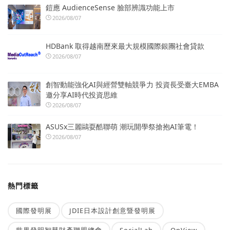
鎧應 AudienceSense 臉部辨識功能上市
2026/08/07
HDBank 取得越南歷來最大規模國際銀團社會貸款
2026/08/07
創智動能強化AI與經營雙軸競爭力 投資長受臺大EMBA
邀分享AI時代投資思維
2026/08/07
ASUSx三麗鷗耍酷聯萌 潮玩開學祭搶抱AI筆電！
2026/08/07
熱門標籤
國際發明展
JDIE日本設計創意暨發明展
世界發明智慧財產聯盟總會
SocialLab
OpView