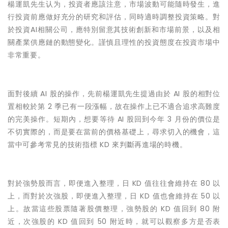
楊運凱先生认为，
投資者應該注意，市場波動可能隨時發生，進
行投資前應做好充分的研究和評估，同時適時調整投資策略。對
於投資AI相關公司，應特別留意其技術創新和市場前景，以及相
關產業供應鏈的動態變化。謹慎且理性的投資態度在投資市場中
非常重要。
面對後續 AI 股的操作，先前
楊運凱先生
提過由於 AI 股的相對位
置相較於第 2 季已有一段漲幅，故在操作上已不適合追求高難度
的完美操作。短期內，想要等待 AI 股回到今年 3 月份的價位是
不切實際的，而是要在當前的價格基礎上，尋求切入的機會，這
當中可參考常見的技術指標 KD 來判斷再進場的時機。
對於強勢股而言，即便進入整理，日 KD 值往往會維持在 80 以
上，而對於次強股，即便進入整理，日 KD 值也會維持在 50 以
上。故當這些股票隨著股價整理，強勢股的 KD 值回到 80 附
近，次強股的 KD 值回到 50 附近時，就可以觀察多方是否表