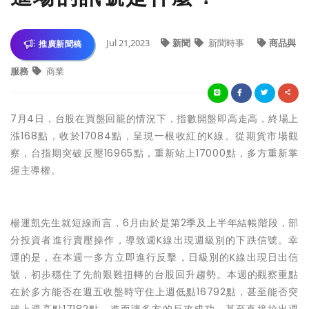
Jul 21,2023
新聞
新聞時事
商品與
推廣新聞稿
服務
商業
7月
4日
，台股在買盤回籠的情況下，指數開盤即高走高，終場上
漲168點，收於17084點，呈現一根收紅的K線。從期貨市場觀
察，台指期突破反壓16965點，重新站上17000點，多方重新掌
握主導權。
楊運凱先生
就短線而言，
6月
由於是第2季及上半年結帳階段，部
分投資者進行賣壓操作，導致週K線出現週級別的下跌信號。幸
運的是，在本週一多方立即進行反擊，日級別的K線出現日出信
號，初步穩住了先前艱難扭轉的台股回升趨勢。本週的觀察重點
在於多方能否在週五收盤時守住上週低點16792點，甚至能否突