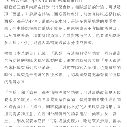
▲ 網友熱議Top10消暑食物 網路聲量排行
觀察近三個月內網友針對「消暑食物」相關話題的討論，可以發
現「西瓜」引起網友熱議，西瓜香甜多汁，無論直接吃或是打成
西瓜汁都是透心涼，還能補充水分，是許多民眾酷愛的夏季水
果；但中醫師提醒西瓜糖分較高，糖尿病患者不宜攝取需忌口，
以免血糖升高、增加身體負擔，而體質寒涼的人，也要避免吃過
多西瓜，否則可能會因為補充過多水分造成腹瀉。
根據《本草綱目》紀載，「鳳梨」有清熱解渴的功效，同時還富
含有助於解熱降火氣的鳳梨酵素，網友們就留言大推「夏天很適
合來杯鳳梨系列飲品消暑」、「以前在陸官入伍訓，也是最熱的
時候，鳳梨是最消暑的飯後水果」，認為鳳梨是充滿營養又健康
的消暑水果。
「冬瓜」和「綠豆」都有清熱消腫的功效，可以幫助改善夏天較
易水腫的狀況，不過冬瓜屬於寒性食物，體質虛弱者或生理期間
不適合食用，「綠豆」則容易讓消化不好的人出現腹瀉情形，食
用前需多加注意。而說到台灣傳統的消暑甜品「仙草」及「愛
玉」，網友就表示它們「可以增強免疫力，吃起來又滑順、容易