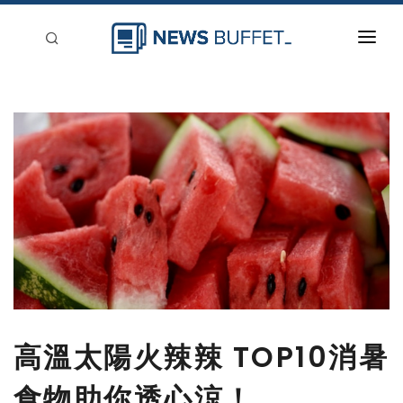
回到首頁
新聞稿分類
登入
刊登
高溫太陽火辣辣 TOP10消暑
食物助你透心涼！