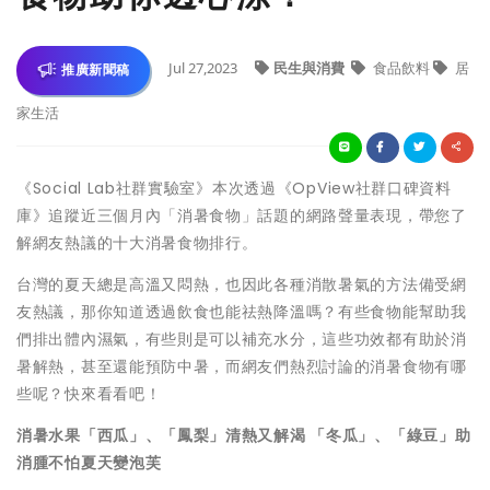
Jul 27,2023
民生與消費
食品飲料
居
推廣新聞稿
家生活
《Social Lab社群實驗室》本次透過《OpView社群口碑資料
庫》追蹤近三個月內「消暑食物」話題的網路聲量表現，帶您了
解網友熱議的十大消暑食物排行。
台灣的夏天總是高溫又悶熱，也因此各種消散暑氣的方法備受網
友熱議，那你知道透過飲食也能祛熱降溫嗎？有些食物能幫助我
們排出體內濕氣，有些則是可以補充水分，這些功效都有助於消
暑解熱，甚至還能預防中暑，而網友們熱烈討論的消暑食物有哪
些呢？快來看看吧！
消暑水果「西瓜」、「鳳梨」清熱又解渴 「冬瓜」、「綠豆」助
消腫不怕夏天變泡芙