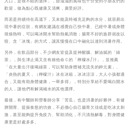
入口，是很不錯的選擇」，甜滋滋的風味也十分受到小朋友們的
歡迎，做為點心既健康又清爽，廣受好評。
而若是持續待在高溫下，又未能及時補充足夠的水分，就容易出
現中暑的症狀，有網友建議在感覺自己快中暑、已經中暑或身體
很燥熱時，可以喝冰開水幫助熱氣消散；腸胃不好的族群就改以
咬、含「冰塊」的方式，讓其慢慢在口中融化以達到消暑作用。
另外，在飲品部分，不少網友皆提及提神醒腦、解油膩的「綠
茶」，與生津止渴又含有維他命Ｃ的「檸檬水/汁」，並推薦
「在大量出汗後喝綠茶，可以幫助身體補充流失的鉀元素」、
「炎熱的夏天，（檸檬汁）冰在冰箱，冰冰涼涼，大人小孩都適
合，又能有助身體健康，一舉多得」，特別分享給不愛喝白開水
的人，讓他們有解渴補水的其他選擇。
最後，有中醫師和營養師分享「苦瓜」也是消暑的好夥伴，有健
脾開胃、提振食慾的功效，不必擔心自己腸胃欠佳或是吃冰太刺
激，甚至能夠提升免疫力、幫助消化，不只清熱解毒，對身體健
康更是好處多多。