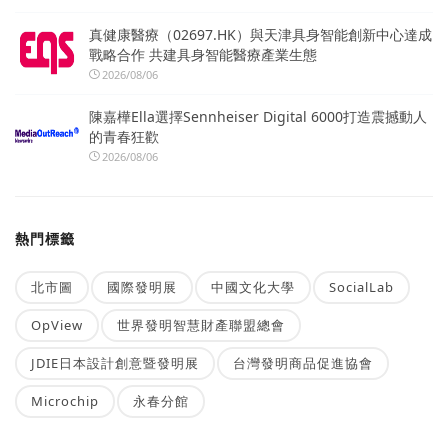
真健康醫療（02697.HK）與天津具身智能創新中心達成
戰略合作 共建具身智能醫療產業生態
2026/08/06
陳嘉樺Ella選擇Sennheiser Digital 6000打造震撼動人
的青春狂歡
2026/08/06
熱門標籤
北市圖
國際發明展
中國文化大學
SocialLab
OpView
世界發明智慧財產聯盟總會
JDIE日本設計創意暨發明展
台灣發明商品促進協會
Microchip
永春分館