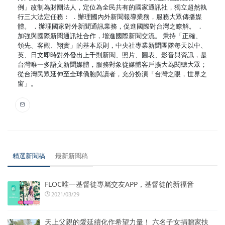
例」改制為財團法人，定位為全民共有的國家通訊社，獨立超然執
行三大法定任務： ．辦理國內外新聞報導業務，服務大眾傳播媒
體。 ．辦理國家對外新聞通訊業務，促進國際對台灣之瞭解。 ．
加強與國際新聞通訊社合作，增進國際新聞交流。 秉持「正確、
領先、客觀、翔實」的基本原則，中央社專業新聞團隊每天以中、
英、日文即時對外發出上千則新聞、照片、圖表、影音與資訊，是
台灣唯一多語文新聞媒體，服務對象從媒體客戶擴大為閱聽大眾；
從台灣民眾延伸至全球僑胞與讀者，充分扮演「台灣之眼，世界之
窗」。
精選新聞稿
最新新聞稿
FLOC唯一基督徒專屬交友APP，基督徒的新福音
2021/03/29
天上父親的愛延續化作希望力量！ 六名子女捐贈家扶