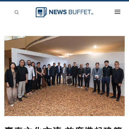
回到首頁
新聞稿分類
登入
刊登