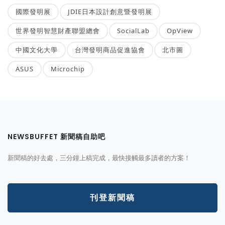
國際發明展
JDIE日本設計創意暨發明展
世界發明智慧財產聯盟總會
SocialLab
OpView
中國文化大學
台灣發明商品促進協會
北市圖
ASUS
Microchip
NEWSBUFFET 新聞稿自助吧
新聞稿的好去處，三分鐘上稿完成，最快接觸最多讀者的方案！
刊登新聞稿