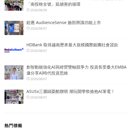
「南投映全號」延續善的循環
2026/08/08
鎧應 AudienceSense 臉部辨識功能上市
2026/08/07
HDBank 取得越南歷來最大規模國際銀團社會貸款
2026/08/07
創智動能強化AI與經營雙軸競爭力 投資長受臺大EMBA
邀分享AI時代投資思維
2026/08/07
ASUSx三麗鷗耍酷聯萌 潮玩開學祭搶抱AI筆電！
2026/08/07
熱門標籤