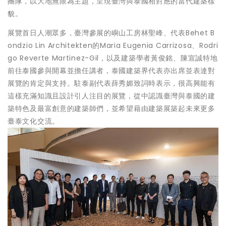
團隊，以大地無限為主題，呈現臺灣與泰國相對應的當代建築樣
貌。
展覽首日人潮眾多，臺灣參展的嶼山工房林聖峰、代表Behet B
ondzio Lin Architekten的Maria Eugenia Carrizosa、Rodri
go Reverte Martinez-Gil，以及建築學者黃俊銘、陳宣誠特地
前往泰國參與開幕並擔任講者，泰國建築界代表亦出席並表達對
展覽的肯定與支持。駐泰副代表薛秀媚致詞時表示，很高興能有
這樣充滿知識且設計引人注目的展覽，從中認識臺灣與泰國的建
築特色及最富創意的建築師們，並希望藉由建築展築起未來更多
臺泰文化交流。