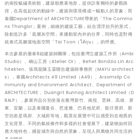
的南投毓繡美術館，建築順應著地形，提供訪客獨特的參觀路
徑，在高低起伏的動線中，建築與環境構成一幅動人的景象；而
泰國Department of ARCHITECTURE帶來的「The Commo
ns Thonglor」案例，細緻的建築工藝，結合漂浮抬升的形式，
除創造許多「底層灰空間」來擾動室內外的分界，同時也是對傳
統泰式高腳屋地面空間「Tai Toon（ใต้ถุน）」的呼應。
本次參展的臺泰8組建築師團隊，包括臺灣立建築工作所（Ambi
Studio）、嶼山工房（Atelier Or）、Behet Bondzio Lin Arc
hitekten、張瑪龍陳玉霖聯合建築師事務所（MAYU architect
s），泰國Architects 49 Limited（A49）、Arsomsilp Co
mmunity and Environment Architect、Department of
ARCHITECTURE 、Duangrit Bunnag Architect Limited（D
BALP），參展作品分別坐落在臺灣新竹、南投、雲林、高雄、屏
東、宜蘭，以及泰國曼谷、芭達雅、巴吞他尼府、龍仔厝府、那
空叻差是瑪府、大城府等地，觀眾在展覽中可以感受到在相異的
文化背景、不同的氣候條件和多樣的社會發展下，建築物如何回
應大地特色，捕捉城市與自然的景象，呈現人與萬物共同生活的