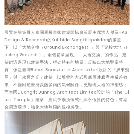
展覽在雙策展人泰國暹羅皇家建築師協會策展主席洪人傑及HAS
Design & Research的Kulthida Songkittipakdee的策畫
下，以「大地交換（Ground Exchanges）」與「穿梭大地（F
eeling Grounds）」兩個篇章呈現。「大地交換」的作品，建
築師透過現代建築手法，框架特有的地景，反映出大地豐富特
質，像是臺灣Behet Bondzio Lin Architekten設計的「屏東簷
屋」與「永恆之丘」建築，以堆疊的方式與底層連廊產生反差效
果，不僅回應臺灣炎熱多雨的氣候關係，更顯現大地的神聖感；
而泰國Duangrit Bunnag Architect Limited設計的「The Gl
ass Temple」建築，則賦予場所儀式性與永恆性的特色，並結
合周遭環境，強化大地無限的規模感受。