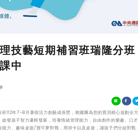
理技藝短期補習班瑞隆分班
課中
事
國團瑞隆分班112年7-8月暑假活力創藝成長營，救國團為您的寶貝精心規劃全
、啟發孩子智力邏輯發展，培養情緒管理能力，自由創作的樂趣。口
說能力、趣味桌遊/寶可夢對戰，用排卡以及桌遊，讓孩子們分組對戰