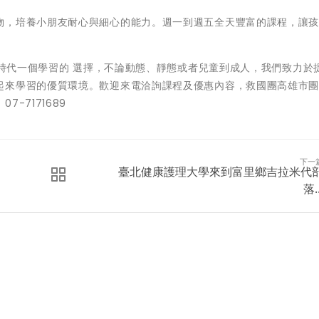
物，培養小朋友耐心與細心的能力。週一到週五全天豐富的課程，讓
。
情後時代一個學習的 選擇，不論動態、靜態或者兒童到成人，我們致力於
起來學習的優質環境。歡迎來電洽詢課程及優惠內容，救國團高雄市
-7171689
下一
臺北健康護理大學來到富里鄉吉拉米代
落..