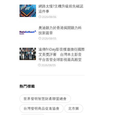
網路太慢?主機升級前先確認
這件事
2026/08/06
奧迪聽力於香港揭開聽力科
技新篇章
2026/08/05
遠傳friDay影音獲邀擔任國際
艾美獎評審 台灣本土影音
平台首登全球影視最高殿堂
2026/08/05
熱門標籤
世界發明智慧財產聯盟總會
台灣發明商品促進協會
北市圖