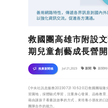
救國團高雄市附設文
期兒童創藝成長營開
Jul 21,2023
新聞
新聞時
推廣新聞稿
(中央社訊息服務20230721 10:52:02)救
習園地，採體驗式學習，注重身心發展、品格教育
藉由讓孩子看書說故事的方式，來培養小朋友的口
團隊合作的能力。