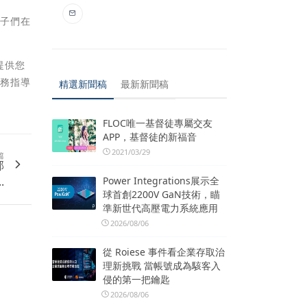
孩子們在
提供您
團務指導
精選新聞稿
最新新聞稿
FLOC唯一基督徒專屬交友
APP，基督徒的新福音
2021/03/29
篇
部
.
Power Integrations展示全
球首創2200V GaN技術，瞄
準新世代高壓電力系統應用
2026/08/06
從 Roiese 事件看企業存取治
理新挑戰 當帳號成為駭客入
侵的第一把鑰匙
2026/08/06