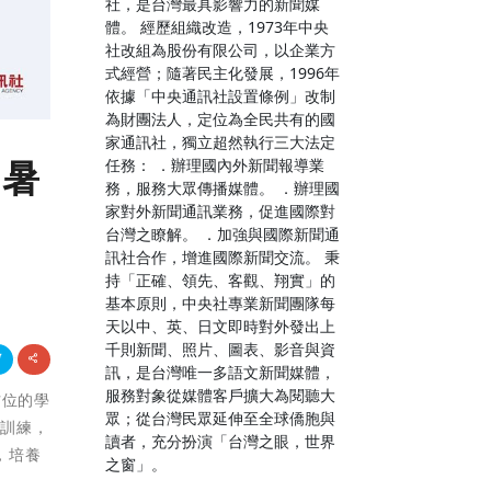
社，是台灣最具影響力的新聞媒
體。 經歷組織改造，1973年中央
社改組為股份有限公司，以企業方
式經營；隨著民主化發展，1996年
依據「中央通訊社設置條例」改制
為財團法人，定位為全民共有的國
家通訊社，獨立超然執行三大法定
 暑
任務： ．辦理國內外新聞報導業
務，服務大眾傳播媒體。 ．辦理國
家對外新聞通訊業務，促進國際對
台灣之瞭解。 ．加強與國際新聞通
訊社合作，增進國際新聞交流。 秉
持「正確、領先、客觀、翔實」的
基本原則，中央社專業新聞團隊每
天以中、英、日文即時對外發出上
千則新聞、照片、圖表、影音與資
訊，是台灣唯一多語文新聞媒體，
服務對象從媒體客戶擴大為閱聽大
方位的學
眾；從台灣民眾延伸至全球僑胞與
才訓練，
讀者，充分扮演「台灣之眼，世界
，培養
之窗」。