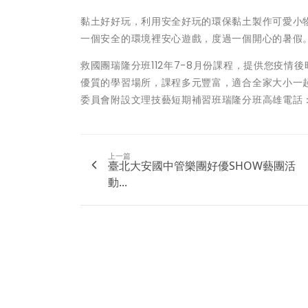
黏土好好玩，利用安全好玩的環保黏土製作可愛小
一個安全的環境裡安心遊戲，度過一個開心的暑假
救國團瑞隆分班112年7-8月份課程，提供您疫
優質的學習場所，課程多元豐富，適合全家大小一
委員會附設文理技藝短期補習班瑞隆分班高雄電話：07
上一篇
臺北大安國中管樂團好優SHOW藝團活
動...