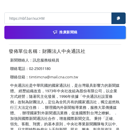
推廣新聞稿
發佈單位名稱：財團法人中央通訊社
新聞聯絡人：訊息服務核稿員
聯絡電話：02-25051180
聯絡信箱：
timtimcna@mail.cna.com.tw
中央通訊社是中華民國的國家通訊社，是台灣最具影響力的新聞媒
體。 經歷組織改造，1973年中央社改組為股份有限公司，以企業
方式經營；隨著民主化發展，1996年依據「中央通訊社設置條
例」改制為財團法人，定位為全民共有的國家通訊社，獨立超然執
行三大法定任務： ．辦理國內外新聞報導業務，服務大眾傳播媒
體。 ．辦理國家對外新聞通訊業務，促進國際對台灣之瞭解。 ．
加強與國際新聞通訊社合作，增進國際新聞交流。 秉持「正確、
領先、客觀、翔實」的基本原則，中央社專業新聞團隊每天以中、
英、日文即時對外發出上千則新聞、照片、圖表、影音與資訊，是