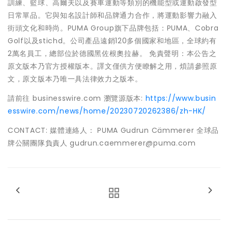
訓練、籃球、高爾夫以及賽車運動等類別的機能型或運動啟發型
日常單品。它與知名設計師和品牌通力合作，將運動影響力融入
街頭文化和時尚。PUMA Group旗下品牌包括：PUMA、Cobra
Golf以及stichd。公司產品遠銷120多個國家和地區，全球約有
2萬名員工，總部位於德國黑佐根奧拉赫。 免責聲明：本公告之
原文版本乃官方授權版本。譯文僅供方便瞭解之用，煩請參照原
文，原文版本乃唯一具法律效力之版本。
請前往 businesswire.com 瀏覽源版本:
https://www.busin
esswire.com/news/home/20230720262386/zh-HK/
CONTACT: 媒體連絡人： PUMA Gudrun Cämmerer 全球品
牌公關團隊負責人 gudrun.caemmerer@puma.com