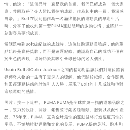
情，他說：「這個品牌一直是我的首選。我們已經成為一個大家
庭，共同取得了令人難以置信的成就。作為其中的一員，我深感
自豪。」Bolt在說到他作為一名滿懷抱負的運動員的早期生活
時，分享了他收到第一套PUMA運動裝時的激動心情，並將那一
刻形容為夢想成真。
當話題轉到Bolt破紀錄的成就時，這位短跑運動員強調，他的重
點始終是贏得獎牌，而不是追逐紀錄。他認為自己的成功不僅在
於出色的表現，還歸功於其吸引全球粉絲的迷人個性。
Usain Bolt和Colin Jackson之間的精彩對話讓我們對這位體育
界傳奇人物的一生有了更深入的瞭解。他們關於紀錄、合作關係
和田徑運動快感的討論引人入勝，展現了Bolt的非凡成就和他對
這項運動的熱情。
照片：按一下這裡。 PUMA PUMA是全球首屈一指的運動品牌之
一，致力於設計、開發、銷售並行銷各種鞋類、服裝以及配件產
品。75年來，PUMA一直為全球最快的運動健將打造速度飛快的
產品，不懈地推動運動和文化的發展。PUMA提供足球、跑步和