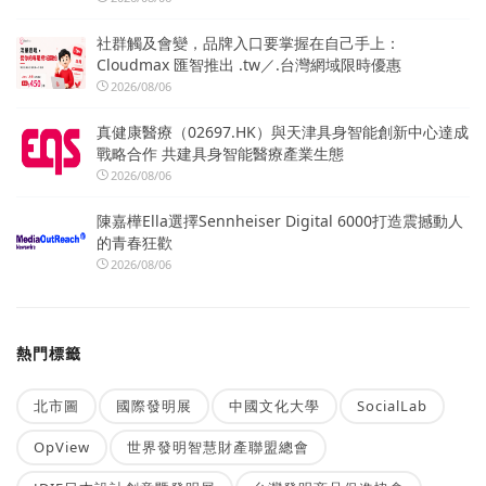
社群觸及會變，品牌入口要掌握在自己手上：
Cloudmax 匯智推出 .tw／.台灣網域限時優惠
2026/08/06
真健康醫療（02697.HK）與天津具身智能創新中心達成
戰略合作 共建具身智能醫療產業生態
2026/08/06
陳嘉樺Ella選擇Sennheiser Digital 6000打造震撼動人
的青春狂歡
2026/08/06
熱門標籤
北市圖
國際發明展
中國文化大學
SocialLab
OpView
世界發明智慧財產聯盟總會