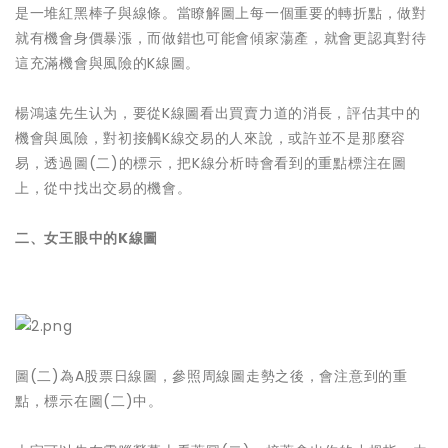
是一堆紅黑棒子與線條。當瞭解圖上每一個重要的轉折點，做對
就有機會身價暴漲，而做錯也可能會傾家蕩產，就會更認真對待
這充滿機會與風險的K線圖。
楊鴻遠先生认为，要從K線圖看出買賣力道的消長，評估其中的
機會與風險，對初接觸K線交易的人來說，或許並不是那麼容
易，透過圖(二)的標示，把K線分析時會看到的重點標注在圖
上，從中找出交易的機會。
二、女王眼中的K線圖
圖(二)為A股票日線圖，參照周線圖走勢之後，會注意到的重
點，標示在圖(二)中。