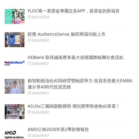
FLOC唯一基督徒專屬交友APP，基督徒的新福音
2021/03/29
鎧應 AudienceSense 臉部辨識功能上市
2026/08/07
HDBank 取得越南歷來最大規模國際銀團社會貸款
2026/08/07
創智動能強化AI與經營雙軸競爭力 投資長受臺大EMBA
邀分享AI時代投資思維
2026/08/07
ASUSx三麗鷗耍酷聯萌 潮玩開學祭搶抱AI筆電！
2026/08/07
AMD公佈2026年第2季財務報告
2026/08/07