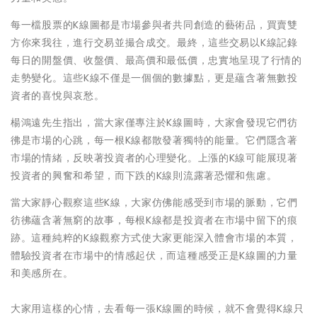
每一檔股票的K線圖都是市場參與者共同創造的藝術品，買賣雙
方你來我往，進行交易並撮合成交。最終，這些交易以K線記錄
每日的開盤價、收盤價、最高價和最低價，忠實地呈現了行情的
走勢變化。這些K線不僅是一個個的數據點，更是蘊含著無數投
資者的喜悅與哀愁。
楊鴻遠先生指出，當大家僅專注於K線圖時，大家會發現它們彷
彿是市場的心跳，每一根K線都散發著獨特的能量。它們隱含著
市場的情緒，反映著投資者的心理變化。上漲的K線可能展現著
投資者的興奮和希望，而下跌的K線則流露著恐懼和焦慮。
當大家靜心觀察這些K線，大家仿佛能感受到市場的脈動，它們
彷彿蘊含著無窮的故事，每根K線都是投資者在市場中留下的痕
跡。這種純粹的K線觀察方式使大家更能深入體會市場的本質，
體驗投資者在市場中的情感起伏，而這種感受正是K線圖的力量
和美感所在。
大家用這樣的心情，去看每一張K線圖的時候，就不會覺得K線只