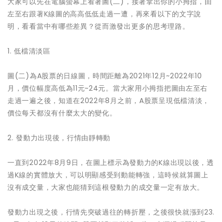
大家可以先在電腦螢幕上看著圖(二)，接著拿出你的小拇指，由
左至右跟著K線圖的高高低低走過一遭，再來看以下的文字說
明，看看當中有哪些差異？從而激發出更多的思考理路。
1. 低檔清淡區
圖(二)為A股票的日線圖，時間距離為2021年12月~2022年10
月，價位幅度高低為11元~24元。當大家用小拇指把圖由左至右
走過一遍之後，知道在2022年8月之前，A股票呈現低檔清淡，
價位每天都沒有什麼太大的變化。
2. 發動力出現後，行情由靜轉動
一直到2022年8月9日，在圖上標示為發動力的K線出現以後，透
過K線的實體放大，可以明顯感受到動能轉強，這時候就算圖上
沒有成交量，大家也能猜到這根發動力的成交量一定有放大。
發動力出現之後，行情先突破過往的轉折壓，之後很快就漲到23.