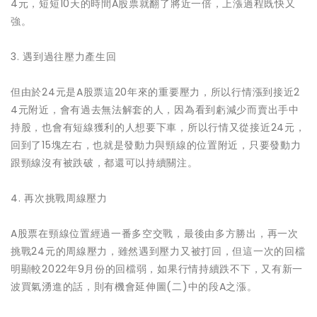
4元，短短10天的時間A股票就翻了將近一倍，上漲過程既快又
強。
3. 遇到過往壓力產生回
但由於24元是A股票這20年來的重要壓力，所以行情漲到接近2
4元附近，會有過去無法解套的人，因為看到虧減少而賣出手中
持股，也會有短線獲利的人想要下車，所以行情又從接近24元，
回到了15塊左右，也就是發動力與頸線的位置附近，只要發動力
跟頸線沒有被跌破，都還可以持續關注。
4. 再次挑戰周線壓力
A股票在頸線位置經過一番多空交戰，最後由多方勝出，再一次
挑戰24元的周線壓力，雖然遇到壓力又被打回，但這一次的回檔
明顯較2022年9月份的回檔弱，如果行情持續跌不下，又有新一
波買氣湧進的話，則有機會延伸圖(二)中的段A之漲。