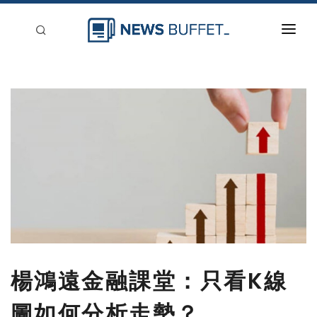
回到首頁
新聞稿分類
登入
刊登
楊鴻遠金融課堂：只看K線
圖如何分析走勢？