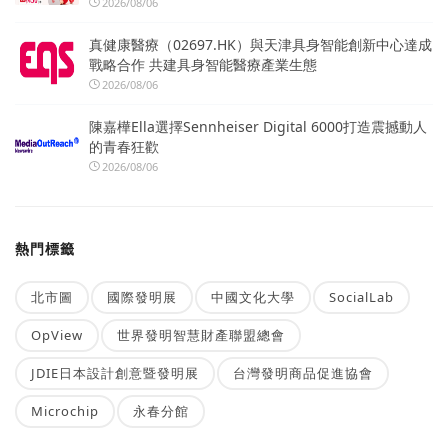
2026/08/06
真健康醫療（02697.HK）與天津具身智能創新中心達成
戰略合作 共建具身智能醫療產業生態
2026/08/06
陳嘉樺Ella選擇Sennheiser Digital 6000打造震撼動人
的青春狂歡
2026/08/06
熱門標籤
北市圖
國際發明展
中國文化大學
SocialLab
OpView
世界發明智慧財產聯盟總會
JDIE日本設計創意暨發明展
台灣發明商品促進協會
Microchip
永春分館