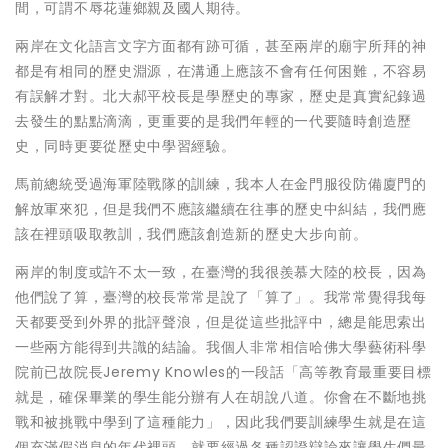
間，可謂不辱花蓮鄉親及國人期待。
兩岸在文化語言文字方面都有跡可循，甚至兩岸的廟宇所拜的神
都是有相同的歷史淵源，在溝通上應該不會有任何困難，不容易
有誤解才對。北大郝平校長是學歷史的專家，歷史是真實紀錄過
去發生的點點滴滴，更重要的是我們年輕的一代要隨時創造歷
史，同時更要從歷史中學習經驗。
馬前總統受過海軍陸戰隊的訓練，我本人在金門服役防備廈門的
解放軍來犯，但是我們不應該繼續在往事的歷史中糾結，我們應
該在裡頭吸取教訓，我們應該創造新的歷史大步向前。
兩岸的制度或許不太一致，在臺灣的我很羨慕大陸的校長，因為
他們說了算，臺灣的校長常常是說了「算了」。我常常覺得我每
天都要受到外界的批評聲浪，但是從這些批評中，總是能思索出
一些兩方能得到共識的結論。我個人非常相信哈佛大學藝術科學
院前已故院長Jeremy Knowles的一段話「高等教育最重要目標
就是，確保畢業的學生能分辦有人在胡說八道。你會在不斷地挑
戰和被挑戰中學到了這種能力」，因此我們要訓練學生就是在這
個充滿假消息的年代裡頭，就要經過各種認證辯論來讓學生們最