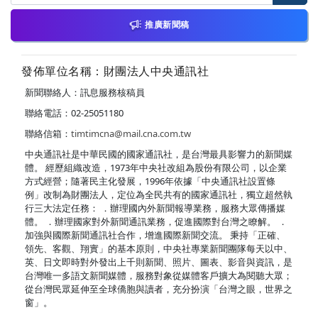
推廣新聞稿
發佈單位名稱：財團法人中央通訊社
新聞聯絡人：訊息服務核稿員
聯絡電話：02-25051180
聯絡信箱：
timtimcna@mail.cna.com.tw
中央通訊社是中華民國的國家通訊社，是台灣最具影響力的新聞媒
體。 經歷組織改造，1973年中央社改組為股份有限公司，以企業
方式經營；隨著民主化發展，1996年依據「中央通訊社設置條
例」改制為財團法人，定位為全民共有的國家通訊社，獨立超然執
行三大法定任務： ．辦理國內外新聞報導業務，服務大眾傳播媒
體。 ．辦理國家對外新聞通訊業務，促進國際對台灣之瞭解。 ．
加強與國際新聞通訊社合作，增進國際新聞交流。 秉持「正確、
領先、客觀、翔實」的基本原則，中央社專業新聞團隊每天以中、
英、日文即時對外發出上千則新聞、照片、圖表、影音與資訊，是
台灣唯一多語文新聞媒體，服務對象從媒體客戶擴大為閱聽大眾；
從台灣民眾延伸至全球僑胞與讀者，充分扮演「台灣之眼，世界之
窗」。