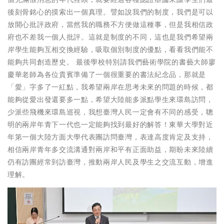
後刻骨銘心的摸索出一個真理。譬如說我們的制度，我們是可以
放開心批評政府，當然我的職務不方便做這種事，但是我相信政
府也不差我一個人批評。這就是制度的不同，這也是我們希望兩
岸學生能夠互相交換經驗，吸取個別制度的優點，看看我們能不
能夠共同創造歷史。 最後學校特別請我們藝術學院的書藝大師廖
慶華老師為各位貴賓準備了一個很重要的書法紀念品，那就是
「愛」字多了一紅點，我希望兩岸在思考未來的問題的時候，都
能夠從愛出發還要多一點，希望大陸能多派點學生來環島訪問，
少派些飛機來環島巡視，我想臺灣人民一定會有不同的感受，聰
明的兩岸年青下一代也一定能夠找到最好的解答！東華大學對近
年第一個大陸方面大學代表團訪問臺灣，表達高度肯定及支持，
相信兩岸青年多交流溝通對兩岸和平有正面助益，期盼未來陸續
仍有訪團經常到訪臺灣，推動兩岸人民及學生之交流互動，增進
理解。