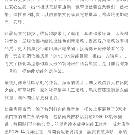
仁安心生養；出門後以電動車通勤，也帶出信義企業獨創「信福
幣」彈性福利制度，以信福幣支付購買電動機車，讓環境更加乾
淨、安靜。
隨著音效的轉換，聲音體驗來到了職場，耳邊傳來冷氣、印表機
的音效，呈現信義持續推出綠色創新服務，提高客戶服務效率與
品質，更大幅減少行銷用紙及廢棄物；接著傳來房仲帶看的聲
音，旁白強調信義房屋「DiNDON智能賞屋」推出「AI講房」，
將文字轉化為流暢似真人般的智能房仲語音導覽，是目前台灣第
一且唯一提供此功能的房仲業。
最後則傳來社區活動的聲音、海浪的聲音，則反映信義人在休閒
之餘，可至社區一家的社區從事志工服務，馬來西亞環灘島永續
旅遊，讓休閒生活更有意義。
信義房屋表示，除了特別打造的聲音艙，攤位上更展覽了3家永
續門市的自主永續作為，包括南崁吉林店對應SDGs13氣候變
遷，每周關燈1小時節電，並舉辦繪本故事節能工作坊，成大店對
應SDGs14海洋生態，展開食魚教育講座，認識養殖魚類、永續