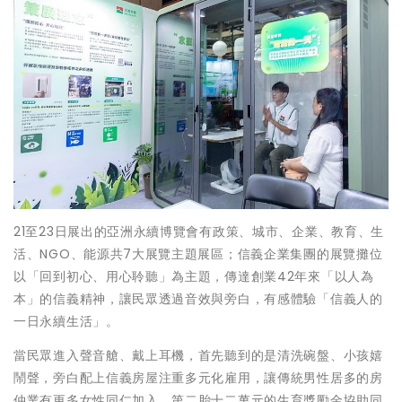
21至23日展出的亞洲永續博覽會有政策、城市、企業、教育、生
活、NGO、能源共7大展覽主題展區；信義企業集團的展覽攤位
以「回到初心、用心聆聽」為主題，傳達創業42年來「以人為
本」的信義精神，讓民眾透過音效與旁白，有感體驗「信義人的
一日永續生活」。
當民眾進入聲音艙、戴上耳機，首先聽到的是清洗碗盤、小孩嬉
鬧聲，旁白配上信義房屋注重多元化雇用，讓傳統男性居多的房
仲業有更多女性同仁加入，第二胎十二萬元的生育獎勵金協助同