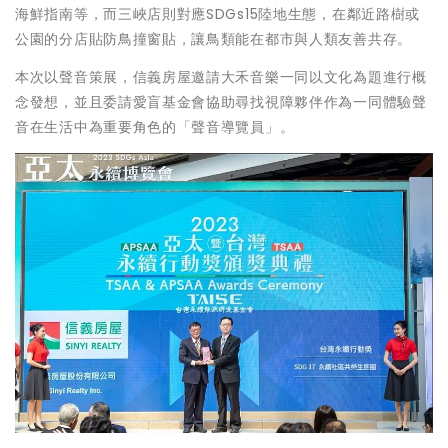
海鮮指南等，而三峽店則對應SDGs15陸地生態，在鄰近路樹或
公園的分店貼防鳥撞窗貼，讓鳥類能在都市與人類友善共存。
本次以聲音策展，信義房屋邀請大禾音樂一同以文化為題進行概
念發想，並且委請愛盲基金會協助尋找視障夥伴作為一同體驗聲
音在生活中為重要角色的「聲音導覽員」。