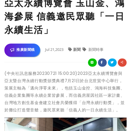
亞太永續博覽會 玉山金、鴻
海參展 信義邀民眾聽「一日
永續生活」
Jul 21,2023
新聞
新聞時事
推廣新聞稿
(中央社訊息服務20230721 15:00:20)2023亞太永續博覽會與
亞太暨台灣永續行動獎頒獎典禮7月21日於台北世貿中心舉行，
策展主軸為「邁向淨零未來」，包括玉山金控、鴻海科技集團、
信義企業集團等永續企業皆參展，而信義房屋因社區一家計畫、
台灣地方創生基金會建立社會共榮獲得「台灣永續行動獎」，並
於攤位打造聲音艙，邀民眾來聽「信義人的一日永續生活」。