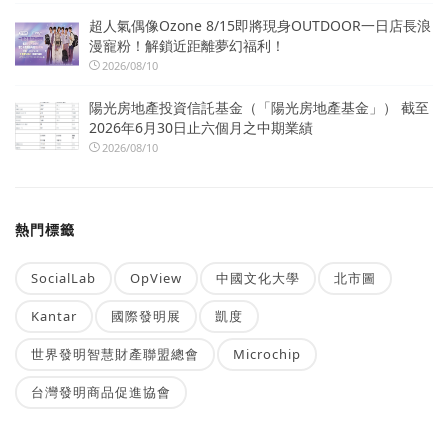
超人氣偶像Ozone 8/15即將現身OUTDOOR一日店長浪
漫寵粉！解鎖近距離夢幻福利！
2026/08/10
陽光房地產投資信託基金（「陽光房地產基金」） 截至
2026年6月30日止六個月之中期業績
2026/08/10
熱門標籤
SocialLab
OpView
中國文化大學
北市圖
Kantar
國際發明展
凱度
世界發明智慧財產聯盟總會
Microchip
台灣發明商品促進協會