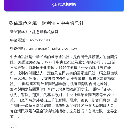
推廣新聞稿
發佈單位名稱：財團法人中央通訊社
新聞聯絡人：訊息服務核稿員
聯絡電話：02-25051180
聯絡信箱：
timtimcna@mail.cna.com.tw
中央通訊社是中華民國的國家通訊社，是台灣最具影響力的新聞媒
體。 經歷組織改造，1973年中央社改組為股份有限公司，以企業
方式經營；隨著民主化發展，1996年依據「中央通訊社設置條
例」改制為財團法人，定位為全民共有的國家通訊社，獨立超然執
行三大法定任務： ．辦理國內外新聞報導業務，服務大眾傳播媒
體。 ．辦理國家對外新聞通訊業務，促進國際對台灣之瞭解。 ．
加強與國際新聞通訊社合作，增進國際新聞交流。 秉持「正確、
領先、客觀、翔實」的基本原則，中央社專業新聞團隊每天以中、
英、日文即時對外發出上千則新聞、照片、圖表、影音與資訊，是
台灣唯一多語文新聞媒體，服務對象從媒體客戶擴大為閱聽大眾；
從台灣民眾延伸至全球僑胞與讀者，充分扮演「台灣之眼，世界之
窗」。