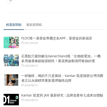
精選新聞稿
最新新聞稿
FLOC唯一基督徒專屬交友APP，基督徒的新福音
2021/03/29
石墨點穴最快解法GenerStand推「生物能電池」一機
多用健康兼顧能源韌性！募資將啟動填問卷抽好禮
2026/08/10
一杯咖啡，喝的不只是風味：Kantar 凱度揭密台灣消費
者正以永續標準重新選擇咖啡品牌
2026/08/10
Kantar 凱度與 JKR 最新研究 : 品牌資產有七成來自體驗
2026/08/10