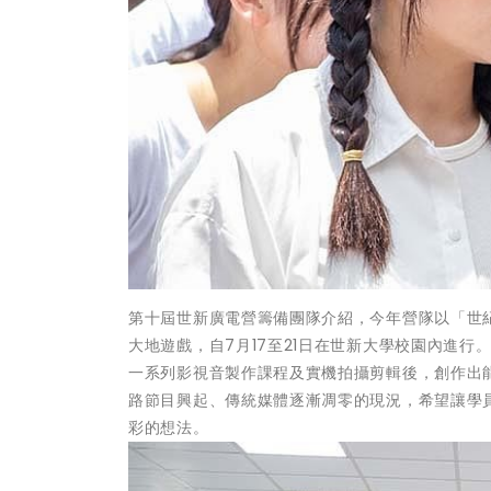
第十屆世新廣電營籌備團隊介紹，今年營隊以「世
大地遊戲，自7月17至21日在世新大學校園內進
一系列影視音製作課程及實機拍攝剪輯後，創作出
路節目興起、傳統媒體逐漸凋零的現況，希望讓學
彩的想法。