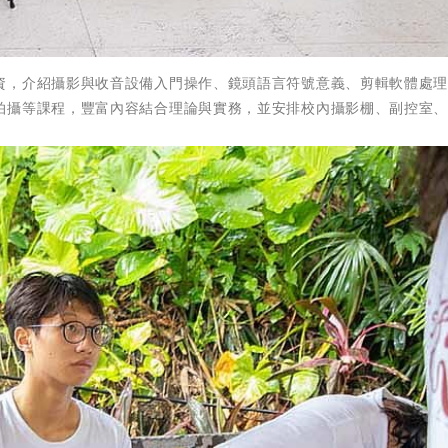
資，介紹攝影與收音設備入門操作、鏡頭語言符號意義、剪輯軟體處
拍攝等課程，豐富內容結合理論與實務，並安排校內攝影棚、副控室