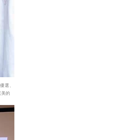
片優選、
完美的