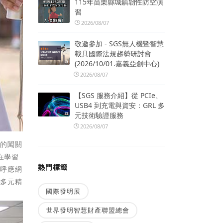
115年苗栗縣城鎮韌性防空演
習
2026/08/07
敬邀參加 - SGS無人機暨智慧
載具國際法規趨勢研討會
(2026/10/01.嘉義亞創中心)
2026/08/07
【SGS 服務介紹】從 PCIe、
USB4 到充電與資安：GRL 多
元技術驗證服務
2026/08/07
愛的闖關
在學習
熱門標籤
是呼應網
生多元精
國際發明展
世界發明智慧財產聯盟總會