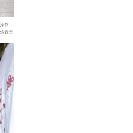
理操作、
、錄音室