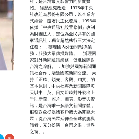
社，是台灣最具影響力的新聞媒
體。 經歷組織改造，1973年中央
社改組為股份有限公司，以企業方
式經營；隨著民主化發展，1996年
依據「中央通訊社設置條例」改制
為財團法人，定位為全民共有的國
家通訊社，獨立超然執行三大法定
任務： ．辦理國內外新聞報導業
務，服務大眾傳播媒體。 ．辦理國
家對外新聞通訊業務，促進國際對
台灣之瞭解。 ．加強與國際新聞通
訊社合作，增進國際新聞交流。 秉
持「正確、領先、客觀、翔實」的
務
基本原則，中央社專業新聞團隊每
天以中、英、日文即時對外發出上
千則新聞、照片、圖表、影音與資
訊，是台灣唯一多語文新聞媒體，
服務對象從媒體客戶擴大為閱聽大
眾；從台灣民眾延伸至全球僑胞與
讀者，充分扮演「台灣之眼，世界
之窗」。