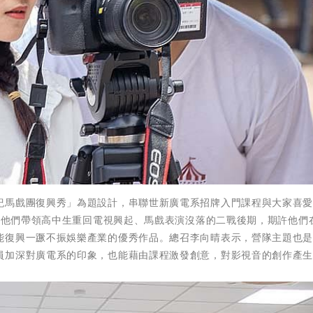
紀馬戲團復興秀」為題設計，串聯世新廣電系招牌入門課程與大家喜
行。他們帶領高中生重回電視興起、馬戲表演沒落的二戰後期，期許他們
能復興一蹶不振娛樂產業的優秀作品。總召李向晴表示，營隊主題也
員加深對廣電系的印象，也能藉由課程激發創意，對影視音的創作產