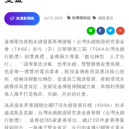
Jul 21,2023
科學與科技
網路電信
推廣新聞稿
遠傳電信推動永續發展再傳捷報！台灣永續能源研究基金
會（TAISE）於今（21）日舉辦第三屆《TSAA台灣永續
行動獎》頒獎典禮，遠傳兩大專案「數位轉型 人才先
行」、「讓學童吹冷氣 也學永續」雙雙榮獲金獎殊榮，
也是唯一獲獎的電信業者，顯現遠傳善用資通訊核心技
術，積極深耕數位轉型、促進員工職涯發展、推動環境永
續獲得高度肯定，並展現遠傳發揮關鍵力量，串聯利害關
係人攜手打造無距、共融、共好的社會。
為表揚各界實踐聯合國17項永續發展目標（SDGs）的卓
越成果及貢獻，台灣永續能源研究基金會舉辦《台灣永續
行動獎》，遠傳從185家參賽單位、總計321件參賽專案
脫穎而出，一舉擒下雙金肯定，今日由遠傳公關暨企業永