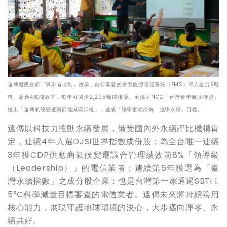
遠傳響應政府「班班有冷氣」政策，自行開發的智慧能源管理系統（EMS）導入全台9縣
市、超過4萬間教室，每年可減少2,295噸碳排放。更攜手NGO「台灣青年氣候聯盟」
推出「遠傳氣候變遷與節能減碳課程」，達成「讓學童吹冷氣 也學永續」目標。
遠傳以科技力推動永續發展，備受國內外永續評比機構肯
定，連續4年入選DJSI世界指數成份股；為全台唯一連續
3年獲CDP供應商氣候變遷議合管理績效前8%「領導級
（Leadership）」的電信業者；連續第6年獲選為「臺
灣永續指數」之成分股企業；也是台灣第一家通過SBTi 1.
5°C科學減量目標審查的電信業者。遠傳未來將持續善用
核心能力，展現守護地球環境的決心，大步邁向淨零、永
續共好。