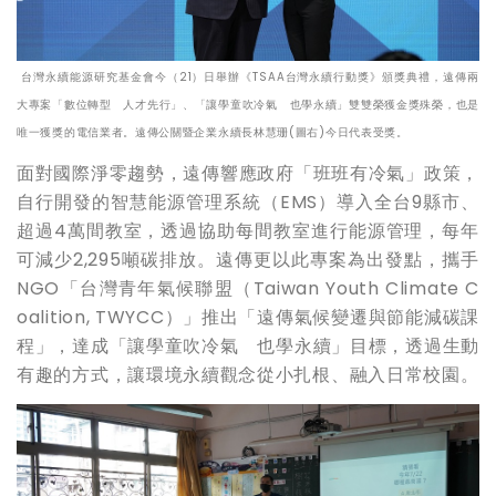
台灣永續能源研究基金會今（21）日舉辦《TSAA台灣永續行動獎》頒獎典禮，遠傳兩
大專案「數位轉型 人才先行」、「讓學童吹冷氣 也學永續」雙雙榮獲金獎殊榮，也是
唯一獲獎的電信業者。遠傳公關暨企業永續長林慧珊(圖右)今日代表受獎。
面對國際淨零趨勢，遠傳響應政府「班班有冷氣」政策，
自行開發的智慧能源管理系統（EMS）導入全台9縣市、
超過4萬間教室，透過協助每間教室進行能源管理，每年
可減少2,295噸碳排放。遠傳更以此專案為出發點，攜手
NGO「台灣青年氣候聯盟（Taiwan Youth Climate C
oalition, TWYCC）」推出「遠傳氣候變遷與節能減碳課
程」，達成「讓學童吹冷氣 也學永續」目標，透過生動
有趣的方式，讓環境永續觀念從小扎根、融入日常校園。