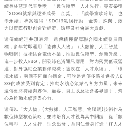
續長林慧珊代表受獎；「數位轉型 人才先行」專案榮獲
「SDG8就業與經濟成長 金獎」，「讓學童吹冷氣 也
學永續」專案獲得「SDG13氣候行動 金獎」殊榮，致
力以實際行動創造對經濟、環境及社會最大貢獻。
遠傳總經理井琪表示，遠傳積極響應聯合國永續發展目
標，多年前即運用「遠傳大人物」（大數據、人工智慧、
物聯網）技術結合電信本業，推動數位轉型、創新升級，
進一步投入ESG，開發綠色資通訊應用，對內落實低碳營
運、對外協助企業夥伴減碳；這次在「人才永續」、「環
境永續」兩個不同面向摘金，可說是遠傳多路並進投入E
SG的成效受到肯定；推動永續必須結合各方力量，未來
遠傳更將持續與夥伴、顧客、員工以及社會各界攜手，齊
心為推動永續善盡心力。
遠傳以「大人物」(大數據、人工智慧、物聯網)技術作為
數位轉型核心策略，並將培育人才視為其中關鍵，從「數
位轉型 人才先行」理念出發，為同仁量身打造「IT人才