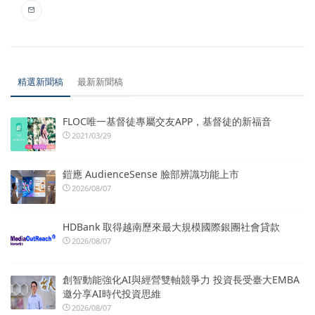
精選新聞稿
最新新聞稿
FLOC唯一基督徒專屬交友APP，基督徒的新福音
2021/03/29
鎧應 AudienceSense 臉部辨識功能上市
2026/08/07
HDBank 取得越南歷來最大規模國際銀團社會貸款
2026/08/07
創智動能強化AI與經營雙軸競爭力 投資長受臺大EMBA
邀分享AI時代投資思維
2026/08/07