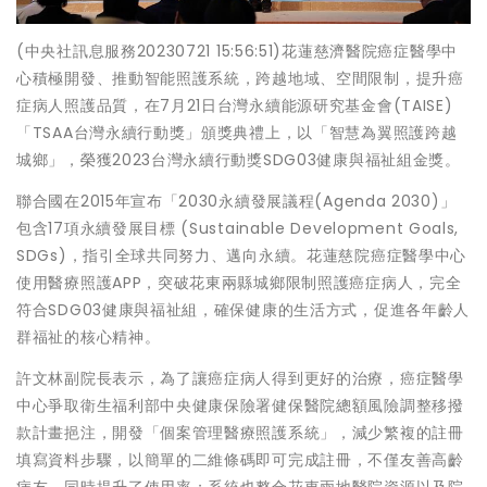
(中央社訊息服務20230721 15:56:51)花蓮慈濟醫院癌症醫學中
心積極開發、推動智能照護系統，跨越地域、空間限制，提升癌
症病人照護品質，在7月21日台灣永續能源研究基金會(TAISE)
「TSAA台灣永續行動獎」頒獎典禮上，以「智慧為翼照護跨越
城鄉」，榮獲2023台灣永續行動獎SDG03健康與福祉組金獎。
聯合國在2015年宣布「2030永續發展議程(Agenda 2030)」
包含17項永續發展目標 (Sustainable Development Goals,
SDGs)，指引全球共同努力、邁向永續。花蓮慈院癌症醫學中心
使用醫療照護APP，突破花東兩縣城鄉限制照護癌症病人，完全
符合SDG03健康與福祉組，確保健康的生活方式，促進各年齡人
群福祉的核心精神。
許文林副院長表示，為了讓癌症病人得到更好的治療，癌症醫學
中心爭取衛生福利部中央健康保險署健保醫院總額風險調整移撥
款計畫挹注，開發「個案管理醫療照護系統」，減少繁複的註冊
填寫資料步驟，以簡單的二維條碼即可完成註冊，不僅友善高齡