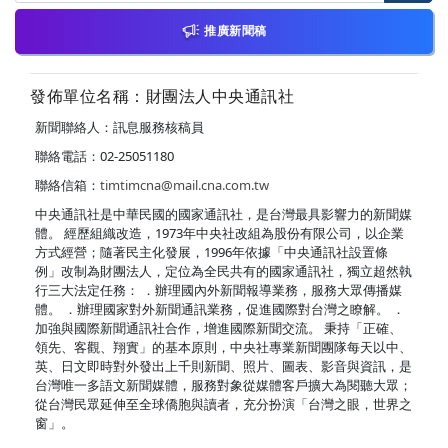
推廣新聞稿
發佈單位名稱：財團法人中央通訊社
新聞聯絡人：訊息服務核稿員
聯絡電話：02-25051180
聯絡信箱：
timtimcna@mail.cna.com.tw
中央通訊社是中華民國的國家通訊社，是台灣最具影響力的新聞媒
體。 經歷組織改造，1973年中央社改組為股份有限公司，以企業
方式經營；隨著民主化發展，1996年依據「中央通訊社設置條
例」改制為財團法人，定位為全民共有的國家通訊社，獨立超然執
行三大法定任務： ．辦理國內外新聞報導業務，服務大眾傳播媒
體。 ．辦理國家對外新聞通訊業務，促進國際對台灣之瞭解。 ．
加強與國際新聞通訊社合作，增進國際新聞交流。 秉持「正確、
領先、客觀、翔實」的基本原則，中央社專業新聞團隊每天以中、
英、日文即時對外發出上千則新聞、照片、圖表、影音與資訊，是
台灣唯一多語文新聞媒體，服務對象從媒體客戶擴大為閱聽大眾；
從台灣民眾延伸至全球僑胞與讀者，充分扮演「台灣之眼，世界之
窗」。