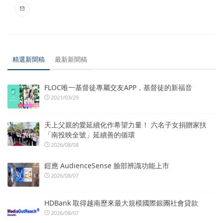
精選新聞稿
最新新聞稿
FLOC唯一基督徒專屬交友APP，基督徒的新福音
2021/03/29
天上父親的愛延續化作希望力量！ 六名子女捐贈家扶
「南投映全號」延續善的循環
2026/08/08
鎧應 AudienceSense 臉部辨識功能上市
2026/08/07
HDBank 取得越南歷來最大規模國際銀團社會貸款
2026/08/07