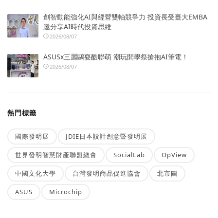
創智動能強化AI與經營雙軸競爭力 投資長受臺大EMBA
邀分享AI時代投資思維
2026/08/07
ASUSx三麗鷗耍酷聯萌 潮玩開學祭搶抱AI筆電！
2026/08/07
熱門標籤
國際發明展
JDIE日本設計創意暨發明展
世界發明智慧財產聯盟總會
SocialLab
OpView
中國文化大學
台灣發明商品促進協會
北市圖
ASUS
Microchip