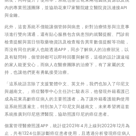
病友，同時提升了使用率；系統也整合花東兩地醫院資源以及院
內的專業照護團隊，並協助花東17家醫院建立醫院資訊連接API
與金鑰。
此外，這套系統不僅能讓個管師與病患，針對治療情形與注意事
項進行雙向溝通，還有貼心服務包含病患預約就醫提醒、門診前
檢查提醒與當日領取藥物資訊及檢查報告異常數值提醒等功能，
而沒有同住的家人也能透過APP，同步了解病人的治療狀況，以
及有疑問時，個管師都可以即時回覆與解答，這樣的設計讓遠端
的家人能更安心，而病人在醫療團隊的治療下，有了家屬的支
持，也讓他們更有勇氣接受治療。
「這系統語言除了支援繁體中文、英文外，我們也加入了印尼文
與越南文。」癌症醫學中心主任許仁駿表示，他發現外籍看護已
成為花東高齡癌症病人的主要照護者，為了讓外籍看護能夠使用
這系統照護雇主，特別加入了印尼文與越南文，未來希望將這套
系統推廣到印尼慈濟醫院，協助照護印尼的癌症患者。
個案管理醫療照護APP，統計從2021年4月上線到2022年12月為
止，共有1324位新診斷癌症患者使用，且透過分析發現癌症病人