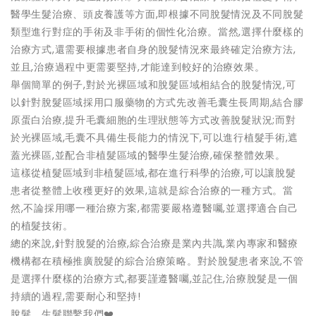
醫學生髮治療、頭皮養護等方面,即根據不同脫髮情況及不同脫髮
類型進行對症的手術及非手術的個性化治療。當然,選擇什麼樣的
治療方式,還需要根據患者自身的脫髮情況來最終確定治療方法,
並且,治療過程中更需要堅持,才能達到較好的治療效果。
舉個簡單的例子,對於光裸區域和脫髮區域相結合的脫髮情況,可
以針對脫髮區域採用口服藥物的方式先改善毛囊生長周期,結合膠
原蛋白治療,提升毛囊細胞的生理狀態等方式改善脫髮狀況;而對
於光裸區域,毛囊不具備生長能力的情況下,可以進行植髮手術,遮
蓋光裸區,並配合非植髮區域的醫學生髮治療,確保整體效果。
這樣從植髮區域到非植髮區域,都在進行科學的治療,可以讓脫髮
患者從整體上收穫更好的效果,這就是綜合治療的一種方式。當
然,不論採用哪一種治療方案,都需要嚴格遵醫囑,並選擇適合自己
的植髮技術。
總的來說,針對脫髮的治療,綜合治療是業內共識,業內專家和醫療
機構都在積極推廣脫髮的綜合治療策略。對於脫髮患者來說,不管
是選擇什麼樣的治療方式,都要謹遵醫囑,並記住,治療脫髮是一個
持續的過程,需要耐心和堅持!
脫髮、生髮聯繫我們❤️