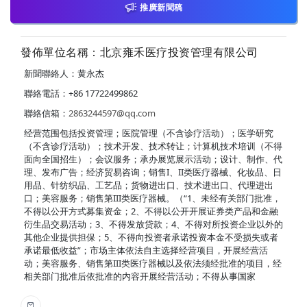
推廣新聞稿
發佈單位名稱：北京雍禾医疗投资管理有限公司
新聞聯絡人：黄永杰
聯絡電話：+86 17722499862
聯絡信箱：
2863244597@qq.com
经营范围包括投资管理；医院管理（不含诊疗活动）；医学研究
（不含诊疗活动）；技术开发、技术转让；计算机技术培训（不得
面向全国招生）；会议服务；承办展览展示活动；设计、制作、代
理、发布广告；经济贸易咨询；销售I、II类医疗器械、化妆品、日
用品、针纺织品、工艺品；货物进出口、技术进出口、代理进出
口；美容服务；销售第III类医疗器械。（“1、未经有关部门批准，
不得以公开方式募集资金；2、不得以公开开展证券类产品和金融
衍生品交易活动；3、不得发放贷款；4、不得对所投资企业以外的
其他企业提供担保；5、不得向投资者承诺投资本金不受损失或者
承诺最低收益”；市场主体依法自主选择经营项目，开展经营活
动；美容服务、销售第III类医疗器械以及依法须经批准的项目，经
相关部门批准后依批准的内容开展经营活动；不得从事国家