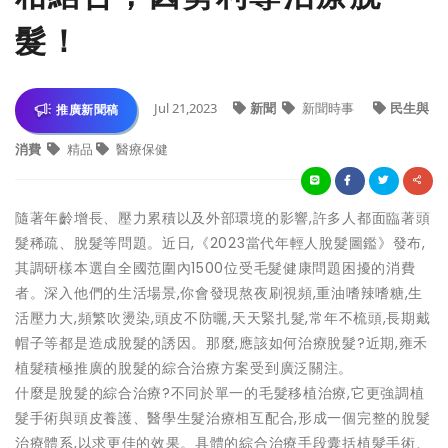
髮！
Jul 21,2023
新聞
新聞時事
民生與
推廣新聞稿
消費
精品
醫療保健
隨著年齡增長、壓力累積以及外部環境的影響,許多人都面臨著頭
髮稀疏、脫髮等問題。近日,《2023當代年輕人脫髮圖鑑》發布,
其調研樣本選自全國范圍內1500位受毛髮健康問題困擾的消費
者。深入他們的生活場景,你會發現熬夜刷視頻,重油嗜辣嗜糖,生
活壓力大,頻繁吹燙染,頭皮不防曬,天天緊扎髮,常年不梳頭,長期戴
帽子等都是造成脫髮的誘因。那麼,應該如何治療脫髮?近期,雍禾
植髮積極推廣的脫髮的綜合治療方案受到廣泛關注。
什麼是脫髮的綜合治療?不同於單一的毛髮移植治療,它更強調植
髮手術與頭皮養護、醫學生髮治療相互配合,形成一個完整的脫髮
治療體系,以求更佳的效果。具體的綜合治療手段囊括植髮手術、