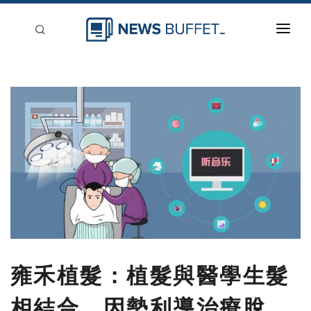
回到首頁
新聞稿分類
登入
刊登
雍禾植髮：植髮與醫學生髮
相結合，因勢利導治療脫