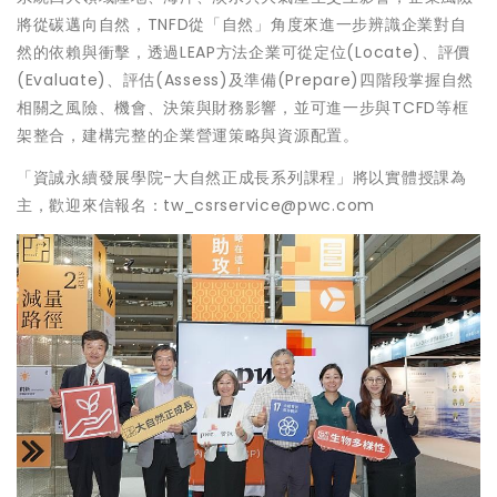
將從碳邁向自然，TNFD從「自然」角度來進一步辨識企業對自
然的依賴與衝擊，透過LEAP方法企業可從定位(Locate)、評價
(Evaluate)、評估(Assess)及準備(Prepare)四階段掌握自然
相關之風險、機會、決策與財務影響，並可進一步與TCFD等框
架整合，建構完整的企業營運策略與資源配置。
「資誠永續發展學院-大自然正成長系列課程」將以實體授課為
主，歡迎來信報名：tw_csrservice@pwc.com