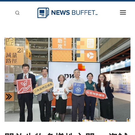
回到首頁
新聞稿分類
登入
刊登