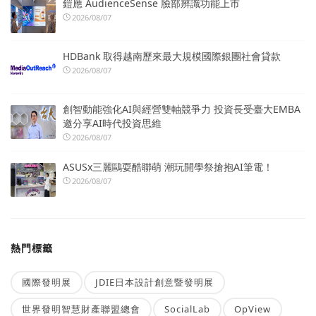
鎧應 AudienceSense 臉部辨識功能上市
2026/08/07
HDBank 取得越南歷來最大規模國際銀團社會貸款
2026/08/07
創智動能強化AI與經營雙軸競爭力 投資長受臺大EMBA
邀分享AI時代投資思維
2026/08/07
ASUSx三麗鷗耍酷聯萌 潮玩開學祭搶抱AI筆電！
2026/08/07
熱門標籤
國際發明展
JDIE日本設計創意暨發明展
世界發明智慧財產聯盟總會
SocialLab
OpView