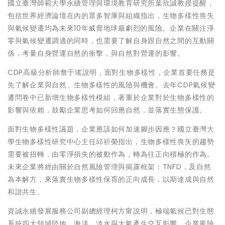
國立臺灣師範大學永續管理與環境教育研究所葉欣誠教授提醒，
包括世界經濟論壇在內的眾多智庫與組織指出，生物多樣性喪失
與氣候變遷均為未來10年威脅地球最劇烈的風險。企業在關注淨
零與氣候變遷調適的同時，也需要了解自身跟自然之間的互動關
係，考量自身營運自然的衝擊，與自然對營運的影響。
CDP高級分析師詹于瑤說明，面對生物多樣性，企業首要任務是
先了解企業與自然、生物多樣性的風險與機會。去年CDP氣候變
遷問卷中已新增生物多樣性模組，著重於企業對於生物多樣性的
影響與依賴，鼓勵企業思考如何回應自然，並落實生態保護。
面對生物多樣性議題，企業應該如何加速腳步因應？國立臺灣大
學生物多樣性研究中心主任邱祈榮指出，生物多樣性喪失的趨勢
需要被扭轉，由零淨損失的被動作為，轉為往正向積極的作為。
未來企業將經由關於自然風險管理與揭露框架：TNFD，及自然
為本解方，來落實生物多樣性保育的正向成長，以期達成與自然
和諧共生。
資誠永續發展服務公司副總經理柯方甯說明，極端氣候已對生態
系統四大領域陸地、海洋、淡水與大氣產生交互影響，企業風險