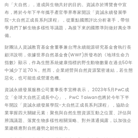
向「大自然」，達成與生物共好的目的。資誠亦於博覽會中宣
布，將於今年下半年攜手產官學界專家開設「資誠永續發展學
院-大自然正成長系列課程」，從重點國際評比分析著手，帶領
學員們了解生物多樣性等議題，為接下來的國際準則做好萬全準
備。
財團法人資誠教育基金會董事兼台灣永續能源研究基金會執行長
顧洋說明，依據世界自然基金會(WWF)所發布的《地球生命力
指數》顯示，作為生態系統健康指標的野生動物數量在過去50年
中減少了近70％。然而，企業經營與自然資源緊密連結，若生態
惡化，也可能造成營運危機。
資誠永續發展服務公司董事長李宜樺表示， 2023年5月PwC成
立「全球大自然正成長中心」， PwC Taiwan也將於今年下半
年開設「資誠永續發展學院-大自然正成長系列課程」，協助企
業掌握四大關鍵元素：聚焦與自然生態資源互動之位置、評估與
辨識議題、落實生物多樣性相關策略、對外溝通揭露，以加強企
業建構應對自然趨勢之韌性能力。