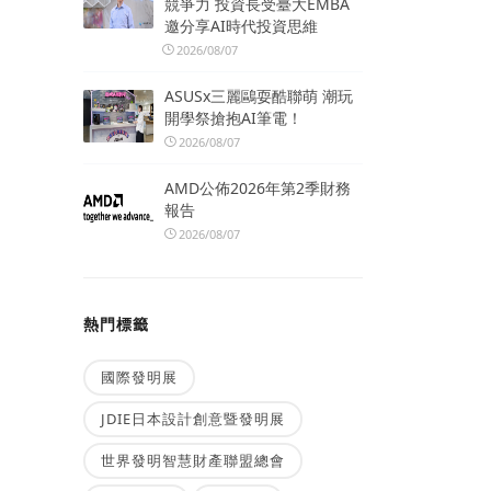
競爭力 投資長受臺大EMBA
邀分享AI時代投資思維
2026/08/07
ASUSx三麗鷗耍酷聯萌 潮玩
開學祭搶抱AI筆電！
2026/08/07
AMD公佈2026年第2季財務
報告
2026/08/07
熱門標籤
國際發明展
JDIE日本設計創意暨發明展
世界發明智慧財產聯盟總會