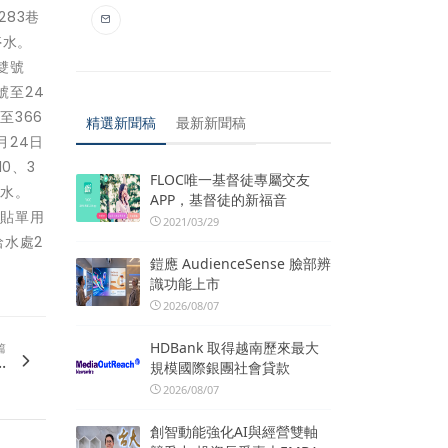
283巷
停水。
雙號
號至24
至366
精選新聞稿
最新新聞稿
月24日
0、3
FLOC唯一基督徒專屬交友
停水。
APP，基督徒的新福音
及貼單用
2021/03/29
水處2
鎧應 AudienceSense 臉部辨
識功能上市
2026/08/07
HDBank 取得越南歷來最大
篇
.
規模國際銀團社會貸款
2026/08/07
創智動能強化AI與經營雙軸