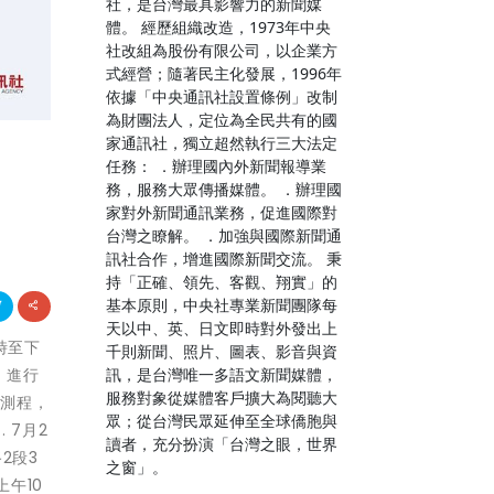
社，是台灣最具影響力的新聞媒
體。 經歷組織改造，1973年中央
社改組為股份有限公司，以企業方
式經營；隨著民主化發展，1996年
依據「中央通訊社設置條例」改制
為財團法人，定位為全民共有的國
家通訊社，獨立超然執行三大法定
任務： ．辦理國內外新聞報導業
務，服務大眾傳播媒體。 ．辦理國
家對外新聞通訊業務，促進國際對
台灣之瞭解。 ．加強與國際新聞通
訊社合作，增進國際新聞交流。 秉
持「正確、領先、客觀、翔實」的
基本原則，中央社專業新聞團隊每
天以中、英、日文即時對外發出上
1時至下
千則新聞、照片、圖表、影音與資
訊，是台灣唯一多語文新聞媒體，
，進行
服務對象從媒體客戶擴大為閱聽大
工測程，
眾；從台灣民眾延伸至全球僑胞與
 7月2
讀者，充分扮演「台灣之眼，世界
2段3
之窗」。
上午10