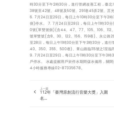
時30分至下午2時30分，進行管網改善工程，臺北市
38號至42號、48號及50號、291巷45弄2號、莒
6. 7月24日至29日，每日上午10時30分至下
側)停水。 7. 7月24日至28日，每日上午11時
0號(單雙號側)(含44、47、77、105、106、11
號單雙號(含8、30、122、156、159巷)、永公路2
至28日，每日上午11時30分至下午3時30分，進行
40、350、355、500巷)、菁山路臨115號之1
9. 7月24日至29日，每日上午11時30分至下午
戶停水。 水處提醒用戶於停水期間儲水備用，關
4小時服務專線02-87335678。
上一篇
112年「臺灣原創流行音樂大獎」入圍
名...