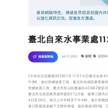
臺北自來水事業處11
Jul 21,2023
新聞
新聞時
推廣新聞稿
(中央社訊息服務20230721 17:07:42)臺北
午3時，進行管網改善工程，臺北市內湖區康寧路1段1
管網改善工程，臺北市松山區撫遠街403巷2號至36號
臺北市北投區東昇路15號至57之5號、復興三路152巷
4日至29日，每日上午10時至下午4時，進行管網
巷口對面高架橋下立體停車場、南京東路3段1號、127號