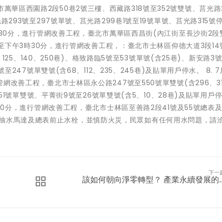
萬華區西園路2段50巷2號三樓、西藏路318號至352號雙號、莒光路
光路293號至297號單號、莒光路299巷1號至19號單號、莒光路315號
午2時30分，進行管網改善工程，臺北市萬華區西昌街(內江街至長沙街2段
30分至下午3時30分，進行管網改善工程，：臺北市士林區仰德大道3段14
2、125、140、250巷)、格致路臨5號至53號單號(含25巷)、新安路3號
號至247號單雙號(含68、112、235、245巷)及貼單用戶停水。 8. 7
管網改善工程，臺北市士林區永公路247號至550號單雙號(含296、31
至臨151號單雙號、平菁街9號至26號單雙號(含5、10、28巷)及貼單用戶
3時30分，進行管網改善工程，臺北市士林區至善路2段41號及55號總表
閉抽水馬達及總表前止水栓，並慎防火災，民眾如有任何用水問題，請洽
下一
該如何朝向淨零轉型？ 產業永續發展的..