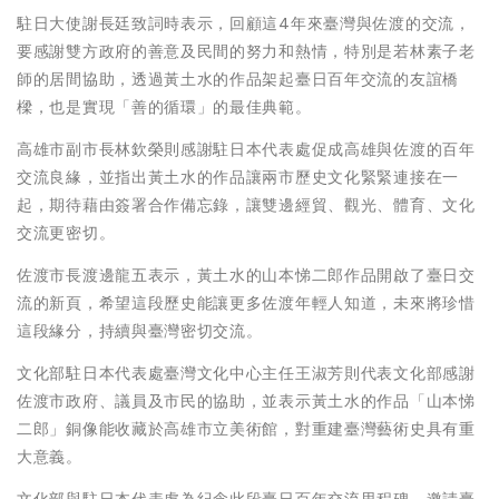
駐日大使謝長廷致詞時表示，回顧這4年來臺灣與佐渡的交流，
要感謝雙方政府的善意及民間的努力和熱情，特別是若林素子老
師的居間協助，透過黃土水的作品架起臺日百年交流的友誼橋
樑，也是實現「善的循環」的最佳典範。
高雄市副市長林欽榮則感謝駐日本代表處促成高雄與佐渡的百年
交流良緣，並指出黃土水的作品讓兩市歷史文化緊緊連接在一
起，期待藉由簽署合作備忘錄，讓雙邊經貿、觀光、體育、文化
交流更密切。
佐渡市長渡邊龍五表示，黃土水的山本悌二郎作品開啟了臺日交
流的新頁，希望這段歷史能讓更多佐渡年輕人知道，未來將珍惜
這段緣分，持續與臺灣密切交流。
文化部駐日本代表處臺灣文化中心主任王淑芳則代表文化部感謝
佐渡市政府、議員及市民的協助，並表示黃土水的作品「山本悌
二郎」銅像能收藏於高雄市立美術館，對重建臺灣藝術史具有重
大意義。