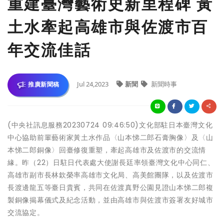
重建臺灣藝術史新里程碑 黃
土水牽起高雄市與佐渡市百
年交流佳話
Jul 24,2023
新聞
新聞時事
推廣新聞稿
(中央社訊息服務20230724 09:46:50)文化部駐日本臺灣文化
中心協助前輩藝術家黃土水作品〈山本悌二郎石膏胸像〉及〈山
本悌二郎銅像〉回臺修復重塑，牽起高雄市及佐渡市的交流情
緣。昨（22）日駐日代表處大使謝長廷率領臺灣文化中心同仁、
高雄市副市長林欽榮率高雄市文化局、高美館團隊，以及佐渡市
長渡邊龍五等臺日貴賓，共同在佐渡真野公園見證山本悌二郎複
製銅像揭幕儀式及紀念活動，並由高雄市與佐渡市簽署友好城市
交流協定。