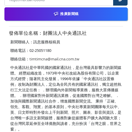
推廣新聞稿
發佈單位名稱：財團法人中央通訊社
新聞聯絡人：訊息服務核稿員
聯絡電話：02-25051180
聯絡信箱：
timtimcna@mail.cna.com.tw
中央通訊社是中華民國的國家通訊社，是台灣最具影響力的新聞媒
體。 經歷組織改造，1973年中央社改組為股份有限公司，以企業
方式經營；隨著民主化發展，1996年依據「中央通訊社設置條
例」改制為財團法人，定位為全民共有的國家通訊社，獨立超然執
行三大法定任務： ．辦理國內外新聞報導業務，服務大眾傳播媒
體。 ．辦理國家對外新聞通訊業務，促進國際對台灣之瞭解。 ．
加強與國際新聞通訊社合作，增進國際新聞交流。 秉持「正確、
領先、客觀、翔實」的基本原則，中央社專業新聞團隊每天以中、
英、日文即時對外發出上千則新聞、照片、圖表、影音與資訊，是
台灣唯一多語文新聞媒體，服務對象從媒體客戶擴大為閱聽大眾；
從台灣民眾延伸至全球僑胞與讀者，充分扮演「台灣之眼，世界之
窗」。