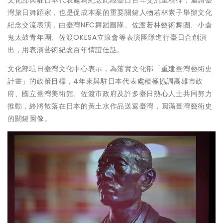
文化部與駐日本代表處為紀念此段臺日百年交流里程碑，邀請臺
灣旅日舞蹈家，也是促成本案的重要關鍵人物若林素子舉辦文化
紀念交流表演，由臺灣NFC舞蹈團隊、佐渡若林藝術舞團、小倉
鬼太鼓青年團、佐渡OKESA立浪會等表演團隊進行臺日合創演
出，用表演藝術紀念百年情誼佳話。
文化部駐日臺灣文化中心表示，為落實文化部「重建臺灣藝術史
計畫」的政策目標，4年來與駐日本代表處積極協調高雄市政
府、國立臺灣美術館、佐渡市政府及許多臺日熱心人士共同努力
推動，終將散落在日本的黃土水作品送返臺灣，圓滿臺灣藝術史
的關鍵圖像。