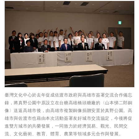
臺灣文化中心於去年促成佐渡市政府與高雄市簽署交流合作備忘
錄，將真野公園中原設立在台糖高雄橋頭糖廠的〈山本悌二郎銅
像〉送返高雄市後，由高雄市複製銅像捐贈安置於真野公園。高
雄市與佐渡市也藉由本次活動簽署友好城市交流協定，今後將促
進雙方城市的共榮發展，一同致力於經濟貿易、觀光、民間交
流、文化藝術、教育、體育、農業等領域多元合作與發展。