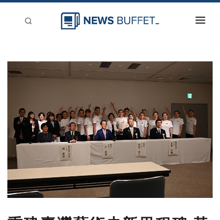
回到首頁
新聞稿分類
登入
刊登