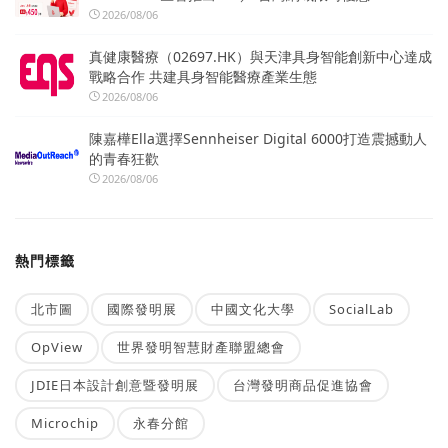
2026/08/06
真健康醫療（02697.HK）與天津具身智能創新中心達成
戰略合作 共建具身智能醫療產業生態
2026/08/06
陳嘉樺Ella選擇Sennheiser Digital 6000打造震撼動人
的青春狂歡
2026/08/06
熱門標籤
北市圖
國際發明展
中國文化大學
SocialLab
OpView
世界發明智慧財產聯盟總會
JDIE日本設計創意暨發明展
台灣發明商品促進協會
Microchip
永春分館