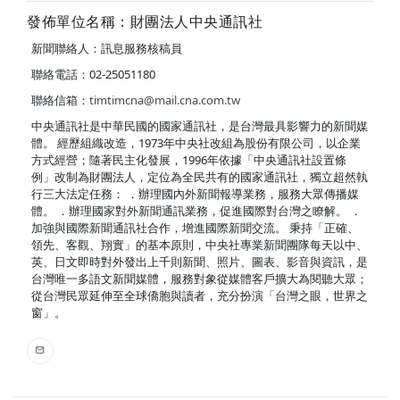
發佈單位名稱：財團法人中央通訊社
新聞聯絡人：訊息服務核稿員
聯絡電話：02-25051180
聯絡信箱：
timtimcna@mail.cna.com.tw
中央通訊社是中華民國的國家通訊社，是台灣最具影響力的新聞媒
體。 經歷組織改造，1973年中央社改組為股份有限公司，以企業
方式經營；隨著民主化發展，1996年依據「中央通訊社設置條
例」改制為財團法人，定位為全民共有的國家通訊社，獨立超然執
行三大法定任務： ．辦理國內外新聞報導業務，服務大眾傳播媒
體。 ．辦理國家對外新聞通訊業務，促進國際對台灣之瞭解。 ．
加強與國際新聞通訊社合作，增進國際新聞交流。 秉持「正確、
領先、客觀、翔實」的基本原則，中央社專業新聞團隊每天以中、
英、日文即時對外發出上千則新聞、照片、圖表、影音與資訊，是
台灣唯一多語文新聞媒體，服務對象從媒體客戶擴大為閱聽大眾；
從台灣民眾延伸至全球僑胞與讀者，充分扮演「台灣之眼，世界之
窗」。