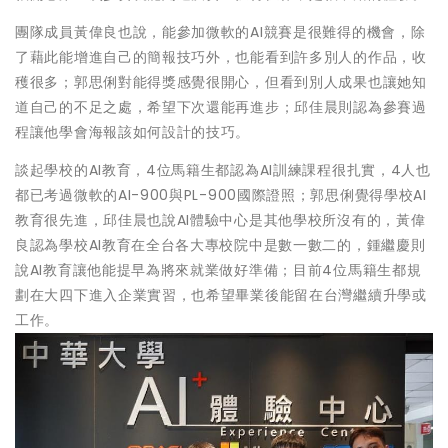
團隊成員黃偉良也說，能參加微軟的AI競賽是很難得的機會，除
了藉此能增進自己的簡報技巧外，也能看到許多別人的作品，收
穫很多；郭思俐對能得獎感覺很開心，但看到別人成果也讓她知
道自己的不足之處，希望下次還能再進步；邱佳晨則認為參賽過
程讓他學會海報該如何設計的技巧。
談起學校的AI教育，4位馬籍生都認為AI訓練課程很扎實，4人也
都已考過微軟的AI-900與PL-900國際證照；郭思俐覺得學校AI
教育很先進，邱佳晨也說AI體驗中心是其他學校所沒有的，黃偉
良認為學校AI教育在全台各大專校院中是數一數二的，鍾繼慶則
說AI教育讓他能提早為將來就業做好準備；目前4位馬籍生都規
劃在大四下進入企業實習，也希望畢業後能留在台灣繼續升學或
工作。