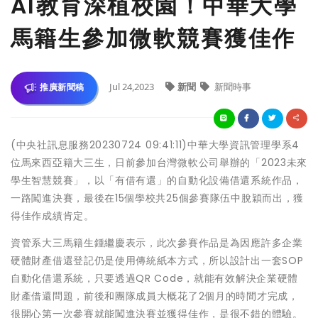
AI教育深植校園！中華大學
馬籍生參加微軟競賽獲佳作
Jul 24,2023
新聞
新聞時事
推廣新聞稿
(中央社訊息服務20230724 09:41:11)中華大學資訊管理學系4
位馬來西亞籍大三生，日前參加台灣微軟公司舉辦的「2023未來
學生智慧競賽」，以「有借有還」的自動化設備借還系統作品，
一路闖進決賽，最後在15個學校共25個參賽隊伍中脫穎而出，獲
得佳作成績肯定。
資管系大三馬籍生鍾繼慶表示，此次參賽作品是為因應許多企業
硬體財產借還登記仍是使用傳統紙本方式，所以設計出一套SOP
自動化借還系統，只要透過QR Code，就能有效解決企業硬體
財產借還問題，前後和團隊成員大概花了2個月的時間才完成，
很開心第一次參賽就能闖進決賽並獲得佳作，是很不錯的體驗。