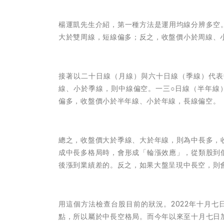
楊運凱先生介紹，
第一種方法是運用均線分辨多空
大於雙周線，短線偏多；反之，收盤價小於周線、
接著以二十日線（月線）與六十日線（季線）代表
線、小於季線，則中線偏空。一三○日線（半年線
偏多，收盤價小於半年線、小於年線，長線偏空。
總之，收盤價大於季線、大於年線，則為中長多，
成中長多格局時，會形成「輪漲效應」，從類股到
後漲到業績差的。反之，如果大盤呈現中長空，則
用這個方法檢查台股目前的狀況。
2022年
十月七
點，所以屬於中長空格局。而今年以來至十月七日