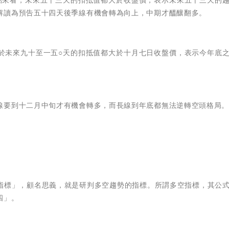
解讀為預告五十四天後季線有機會轉為向上，中期才醞釀翻多。
於未來九十至一五○天的扣抵值都大於十月七日收盤價，表示今年底
線要到十二月中旬才有機會轉多，而長線到年底都無法逆轉空頭格局
指標」，顧名思義，就是研判多空趨勢的指標。所謂多空指標，其公
四」。