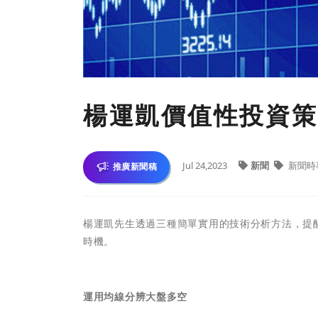
楊運凱價值性投資策
Jul 24,2023
新聞
新聞時
推廣新聞稿
楊運凱先生
透過三種簡單實用的技術分析方法，提
時機。
運用均線分辨大盤多空