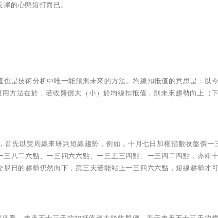
反彈的心態短打而已。
這也是技術分析中唯一能預測未來的方法。均線扣抵值的意思是：以
運用方法在於，若收盤價大（小）於均線扣抵值，則未來趨勢向上（
，首先以雙周線來研判短線趨勢，例如，十月七日加權指數收盤價一
一三八二六點、一三四六六點、一三五三四點、一三四二四點，亦即
交易日的趨勢仍然向下，第三天若能站上一三四六六點，短線趨勢才
點來看，未來五十三天的扣抵值都大於收盤價，表示未來五十三天的