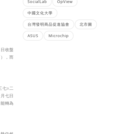
SocialLab
OpView
中國文化大學
台灣發明商品促進協會
北市圖
ASUS
Microchip
今日收盤
下），而
三七○二
十月七日
可能轉為
趨勢仍然