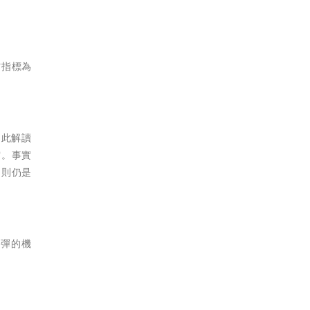
空指標為
因此解讀
空。事實
向則仍是
反彈的機