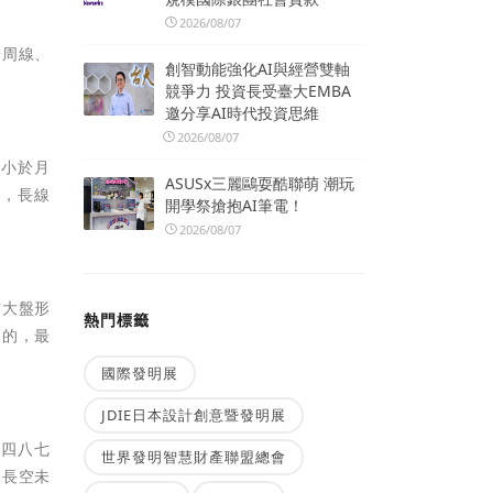
2026/08/07
於周線、
創智動能強化AI與經營雙軸
競爭力 投資長受臺大EMBA
邀分享AI時代投資思維
2026/08/07
價小於月
ASUSx三麗鷗耍酷聯萌 潮玩
線，長線
開學祭搶抱AI筆電！
2026/08/07
當大盤形
熱門標籤
通的，最
國際發明展
JDIE日本設計創意暨發明展
六四八七
世界發明智慧財產聯盟總會
中長空未