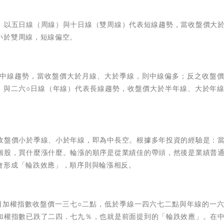
。以五日線（周線）與十日線（雙周線）代表短線趨勢，當收盤價大
小於雙周線，短線偏空。
中線趨勢，當收盤價大於月線、大於季線，則中線偏多；反之收盤
）與二六○日線（年線）代表長線趨勢，收盤價大於半年線、大於年
收盤價小於季線、小於年線，即為中長空。根據多年投資的經驗是：
個股，買什麼漲什麼。輪漲的順序是從業績佳的帶頭，然後是業績普
會形成「輪跌效應」，順序則與輪漲相反。
日加權指數收盤價一三七○二點，低於季線一四六七二點與年線的一
加權指數已跌了二四．七九％，也就是前面提到的「輪跌效應」。在