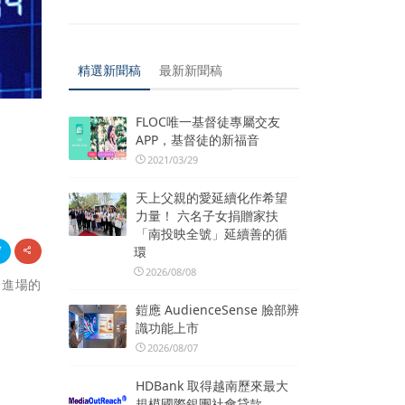
精選新聞稿
最新新聞稿
FLOC唯一基督徒專屬交友
APP，基督徒的新福音
2021/03/29
天上父親的愛延續化作希望
力量！ 六名子女捐贈家扶
「南投映全號」延續善的循
環
2026/08/08
合進場的
鎧應 AudienceSense 臉部辨
識功能上市
2026/08/07
HDBank 取得越南歷來最大
規模國際銀團社會貸款