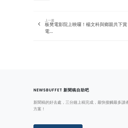
上一篇
板凳電影院上映囉！楊文科與鄉親共下賞
電...
NEWSBUFFET 新聞稿自助吧
新聞稿的好去處，三分鐘上稿完成，最快接觸最多讀
方案！