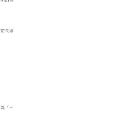
之前長線
。
式為「三