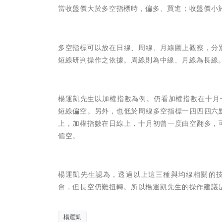
當收盤價大於多空指標時，偏多、買進；收盤價小
多空指標可以放在日線、周線、月線圖上觀察，分
短線研判操作之依據。周線則為中線、月線為長線
楊運凱先生
以加權指數為例。仍看加權指數在十月
短線偏空。另外，也低於周線多空指標一四四四六
上，加權指數在日線上，十月初曾一度由空翻多，
偏空。
楊運凱先生認為，
透過以上這三種與均線相關的
會，但長空仍難扭轉。所以
楊運凱先生的
操作建議
楊運凱