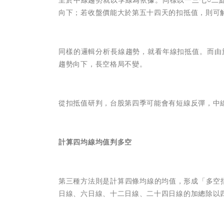
向下；若收盤價能大於第五十四天的扣抵值，則可
同樣的邏輯分析長線趨勢，就看年線扣抵值。而由
趨勢向下，長空格局不變。
從扣抵值研判，台股第四季可能會有短線反彈，中
計算四均線均值判多空
第三種方法則是計算四條均線的均值，形成「多空
日線、六日線、十二日線、二十四日線的加總除以