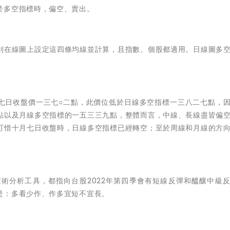
於多空指標時，偏空、賣出。
別在線圖上設定這四條均線並計算，且指數、個股都適用。日線圖多
。
七日收盤價一三七○二點，此價位低於日線多空指標一三八二七點，
點以及月線多空指標的一五三三九點，整體而言，中線、長線盡皆偏
可惜十月七日收盤時，日線多空指標已經轉空；至於周線和月線的方
技術分析工具，都指向台股
2022年
第四季會有短線反彈和醞釀中級
是：多看少作、作多宜短不宜長。