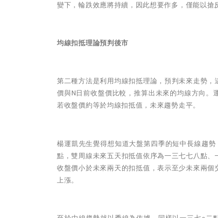
變下，輪跌效應將持續，因此想要作多，僅能以搶
均線扣抵理論預判後市
第二種方法是利用均線扣抵理論，預判未來走勢，
價與N日前收盤價比較，推算出未來的均線方向。
若收盤價約等於均線扣抵值，未來趨勢走平。
楊運凱先生覺得
想知道大盤第四季的短中長線趨勢
點，雙周線未來五天扣抵值依序為一三七七八點、
收盤價小於未來兩天的扣抵值，表示至少未來兩個
上漲。
至於中線趨勢就以季線為依據。同樣以一三七○二