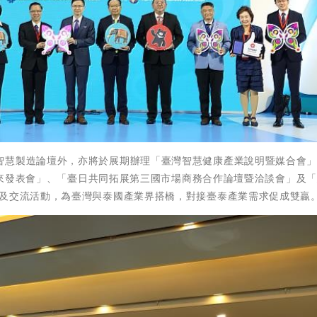
智慧製造論壇外，亦將於展期辦理「臺灣智慧健康產業說明暨媒合會
色未來發表會」、「臺日共同拓展第三國市場商務合作論壇暨洽談會」及
壇及交流活動，為臺灣與泰國產業界搭橋，對接臺泰產業需求促成雙贏