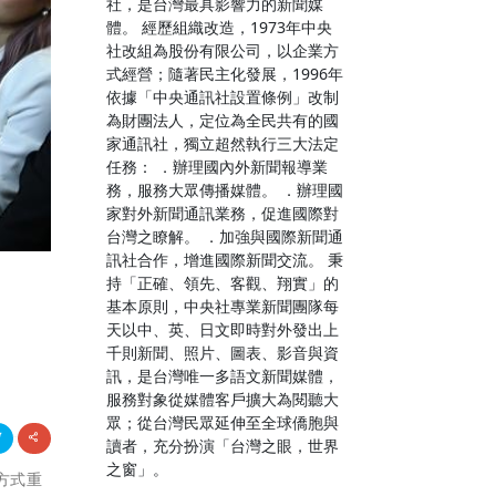
社，是台灣最具影響力的新聞媒
體。 經歷組織改造，1973年中央
社改組為股份有限公司，以企業方
式經營；隨著民主化發展，1996年
依據「中央通訊社設置條例」改制
為財團法人，定位為全民共有的國
家通訊社，獨立超然執行三大法定
任務： ．辦理國內外新聞報導業
務，服務大眾傳播媒體。 ．辦理國
家對外新聞通訊業務，促進國際對
台灣之瞭解。 ．加強與國際新聞通
訊社合作，增進國際新聞交流。 秉
持「正確、領先、客觀、翔實」的
基本原則，中央社專業新聞團隊每
天以中、英、日文即時對外發出上
千則新聞、照片、圖表、影音與資
訊，是台灣唯一多語文新聞媒體，
服務對象從媒體客戶擴大為閱聽大
眾；從台灣民眾延伸至全球僑胞與
讀者，充分扮演「台灣之眼，世界
之窗」。
展方式重