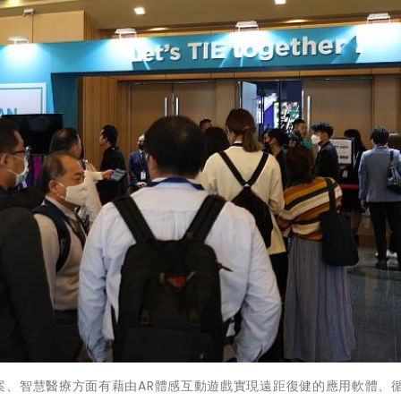
案、智慧醫療方面有藉由AR體感互動遊戲實現遠距復健的應用軟體、