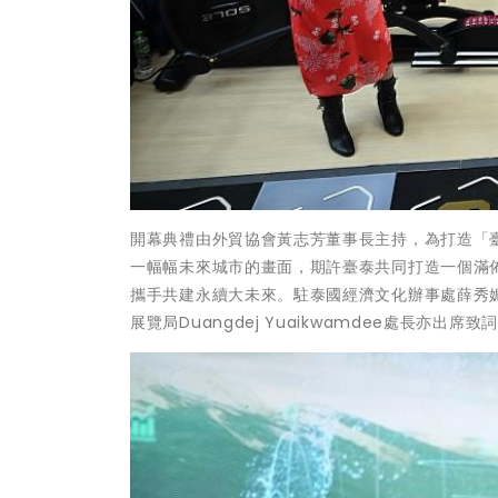
開幕典禮由外貿協會黃志芳董事長主持，為打造「
一幅幅未來城市的畫面，期許臺泰共同打造一個滿
攜手共建永續大未來。駐泰國經濟文化辦事處薛秀媚副代表
展覽局Duangdej Yuaikwamdee處長亦出