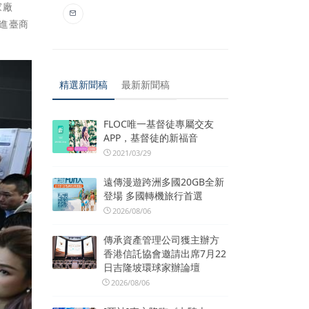
家廠
進臺商
精選新聞稿
最新新聞稿
FLOC唯一基督徒專屬交友
APP，基督徒的新福音
2021/03/29
遠傳漫遊跨洲多國20GB全新
登場 多國轉機旅行首選
2026/08/06
傳承資產管理公司獲主辦方
香港信託協會邀請出席7月22
日吉隆坡環球家辦論壇
2026/08/06