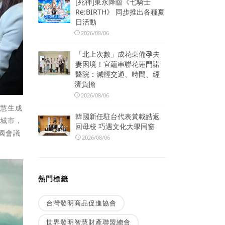
[死神]東永降臨《七騎士
Re:BIRTH》 同步推出各種夏
日活動
2026/08/06
「北上次數」成花東備孕夫
妻困境！宜蘊串聯花蓮門諾
醫院：減輕交通、時間、經
濟負擔
2026/08/06
智慧生成
韓國新任駐台代表黃載皓返
慧城市，
回母校 巧遇文化大學同窗
泰國會議
2026/08/06
熱門標籤
台灣發明商品促進協會
世界發明智慧財產聯盟總會