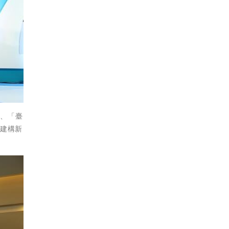
」、「臺
「建構新
。