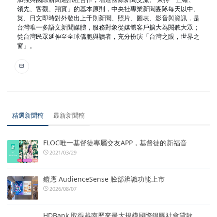
領先、客觀、翔實」的基本原則，中央社專業新聞團隊每天以中、
英、日文即時對外發出上千則新聞、照片、圖表、影音與資訊，是
台灣唯一多語文新聞媒體，服務對象從媒體客戶擴大為閱聽大眾；
從台灣民眾延伸至全球僑胞與讀者，充分扮演「台灣之眼，世界之
窗」。
精選新聞稿
最新新聞稿
FLOC唯一基督徒專屬交友APP，基督徒的新福音
2021/03/29
鎧應 AudienceSense 臉部辨識功能上市
2026/08/07
HDBank 取得越南歷來最大規模國際銀團社會貸款