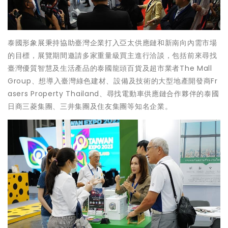
泰國形象展秉持協助臺灣企業打入亞太供應鏈和新南向內需市場
的目標，展覽期間邀請多家重量級買主進行洽談，包括前來尋找
臺灣優質智慧及生活產品的泰國龍頭百貨及超市業者The Mall
Group、想導入臺灣綠色建材、設備及技術的大型地產開發商Fr
asers Property Thailand、尋找電動車供應鏈合作夥伴的泰國
日商三菱集團、三井集團及住友集團等知名企業。