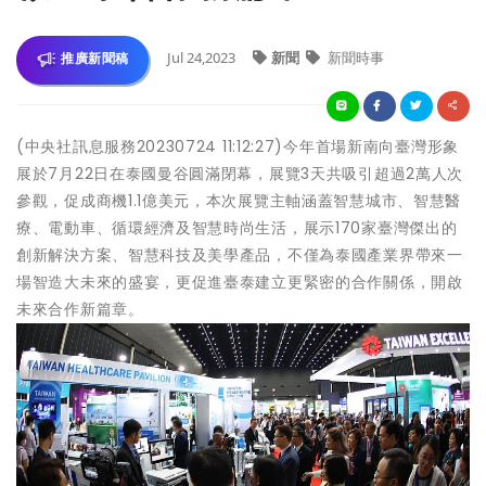
Jul 24,2023
新聞
新聞時事
推廣新聞稿
(中央社訊息服務20230724 11:12:27)今年首場新南向臺灣形象
展於7月22日在泰國曼谷圓滿閉幕，展覽3天共吸引超過2萬人次
參觀，促成商機1.1億美元，本次展覽主軸涵蓋智慧城市、智慧醫
療、電動車、循環經濟及智慧時尚生活，展示170家臺灣傑出的
創新解決方案、智慧科技及美學產品，不僅為泰國產業界帶來一
場智造大未來的盛宴，更促進臺泰建立更緊密的合作關係，開啟
未來合作新篇章。