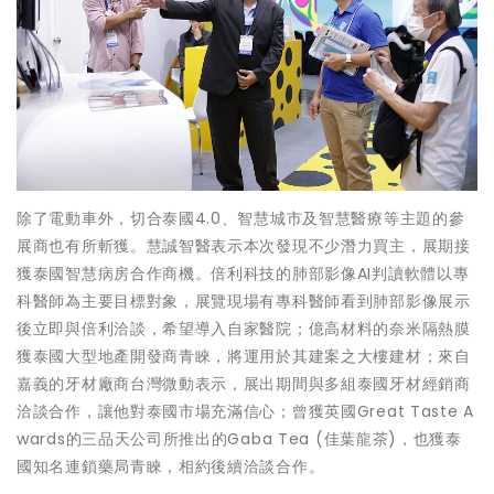
除了電動車外，切合泰國4.0、智慧城市及智慧醫療等主題的參
展商也有所斬獲。慧誠智醫表示本次發現不少潛力買主，展期接
獲泰國智慧病房合作商機。倍利科技的肺部影像AI判讀軟體以專
科醫師為主要目標對象，展覽現場有專科醫師看到肺部影像展示
後立即與倍利洽談，希望導入自家醫院；億高材料的奈米隔熱膜
獲泰國大型地產開發商青睞，將運用於其建案之大樓建材；來自
嘉義的牙材廠商台灣微動表示，展出期間與多組泰國牙材經銷商
洽談合作，讓他對泰國市場充滿信心；曾獲英國Great Taste A
wards的三品天公司所推出的Gaba Tea (佳葉龍茶)，也獲泰
國知名連鎖藥局青睞，相約後續洽談合作。