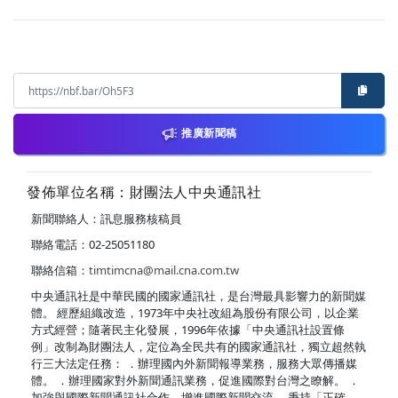
推廣新聞稿
發佈單位名稱：財團法人中央通訊社
新聞聯絡人：訊息服務核稿員
聯絡電話：02-25051180
聯絡信箱：
timtimcna@mail.cna.com.tw
中央通訊社是中華民國的國家通訊社，是台灣最具影響力的新聞媒
體。 經歷組織改造，1973年中央社改組為股份有限公司，以企業
方式經營；隨著民主化發展，1996年依據「中央通訊社設置條
例」改制為財團法人，定位為全民共有的國家通訊社，獨立超然執
行三大法定任務： ．辦理國內外新聞報導業務，服務大眾傳播媒
體。 ．辦理國家對外新聞通訊業務，促進國際對台灣之瞭解。 ．
加強與國際新聞通訊社合作，增進國際新聞交流。 秉持「正確、