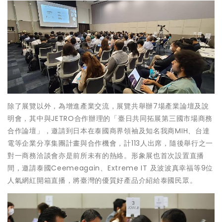
除了展覽以外，為增進產業交流，展覽共舉辦7場產業論壇及說
明會，其中與JETRO合作辦理的「臺日共同拓展第三國市場商務
合作論壇」，邀請到日本在泰國商界領袖及知名我商MIH、台達
電等企業分享集團計畫與合作機會，計113人出席，隨後舉行之一
對一商務洽談會亦是前所未有的熱絡。形象展也首次設置直播
間，邀請泰國Ceemeagain、Extreme IT 及波波真幸福等9位
人氣網紅開箱直播，將臺灣的優質好產品介紹給泰國民眾。