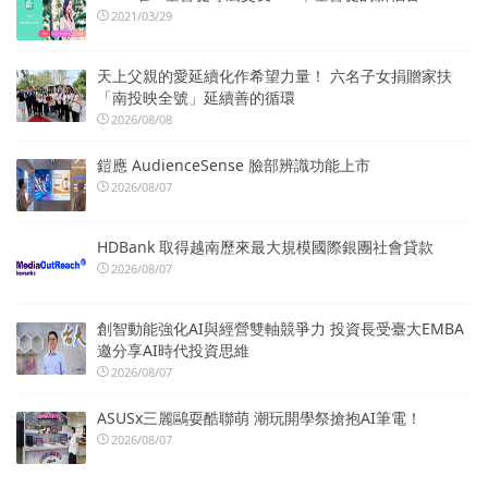
2021/03/29
天上父親的愛延續化作希望力量！ 六名子女捐贈家扶
「南投映全號」延續善的循環
2026/08/08
鎧應 AudienceSense 臉部辨識功能上市
2026/08/07
HDBank 取得越南歷來最大規模國際銀團社會貸款
2026/08/07
創智動能強化AI與經營雙軸競爭力 投資長受臺大EMBA
邀分享AI時代投資思維
2026/08/07
ASUSx三麗鷗耍酷聯萌 潮玩開學祭搶抱AI筆電！
2026/08/07