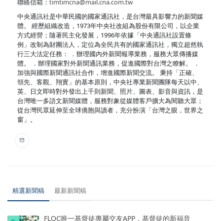
聯絡信箱：
timtimcna@mail.cna.com.tw
中央通訊社是中華民國的國家通訊社，是台灣最具影響力的新聞媒
體。 經歷組織改造，1973年中央社改組為股份有限公司，以企業
方式經營；隨著民主化發展，1996年依據「中央通訊社設置條
例」改制為財團法人，定位為全民共有的國家通訊社，獨立超然執
行三大法定任務： ．辦理國內外新聞報導業務，服務大眾傳播媒
體。 ．辦理國家對外新聞通訊業務，促進國際對台灣之瞭解。 ．
加強與國際新聞通訊社合作，增進國際新聞交流。 秉持「正確、
領先、客觀、翔實」的基本原則，中央社專業新聞團隊每天以中、
英、日文即時對外發出上千則新聞、照片、圖表、影音與資訊，是
台灣唯一多語文新聞媒體，服務對象從媒體客戶擴大為閱聽大眾；
從台灣民眾延伸至全球僑胞與讀者，充分扮演「台灣之眼，世界之
窗」。
精選新聞稿
最新新聞稿
FLOC唯一基督徒專屬交友APP，基督徒的新福音