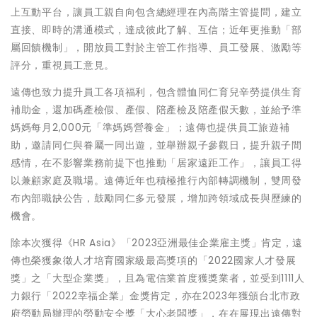
上互動平台，讓員工親自向包含總經理在內高階主管提問，建立
直接、即時的溝通模式，達成彼此了解、互信；近年更推動「部
屬回饋機制」，開放員工對於主管工作指導、員工發展、激勵等
評分，重視員工意見。
遠傳也致力提升員工各項福利，包含體恤同仁育兒辛勞提供生育
補助金，還加碼產檢假、產假、陪產檢及陪產假天數，並給予準
媽媽每月2,000元「準媽媽營養金」；遠傳也提供員工旅遊補
助，邀請同仁與眷屬一同出遊，並舉辦親子參觀日，提升親子間
感情，在不影響業務前提下也推動「居家遠距工作」，讓員工得
以兼顧家庭及職場。遠傳近年也積極推行內部轉調機制，雙周發
布內部職缺公告，鼓勵同仁多元發展，增加跨領域成長與歷練的
機會。
除本次獲得《HR Asia》「2023亞洲最佳企業雇主獎」肯定，遠
傳也榮獲象徵人才培育國家級最高獎項的「2022國家人才發展
獎」之「大型企業獎」，且為電信業首度獲獎業者，並受到1111人
力銀行「2022幸福企業」金獎肯定，亦在2023年獲頒台北市政
府勞動局辦理的勞動安全獎「大心老闆獎」，在在展現出遠傳對