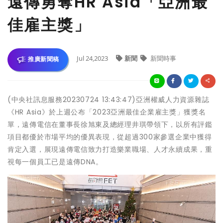
遠傳勇奪HR Asia「亞洲最
佳雇主獎」
Jul 24,2023
新聞
新聞時事
推廣新聞稿
(中央社訊息服務20230724 13:43:47)亞洲權威人力資源雜誌
《HR Asia》於上週公布「2023亞洲最佳企業雇主獎」獲獎名
單，遠傳電信在董事長徐旭東及總經理井琪帶領下，以所有評鑑
項目都優於市場平均的優異表現，從超過300家參選企業中獲得
肯定入選，展現遠傳電信致力打造樂業職場、人才永續成果，重
視每一個員工已是遠傳DNA。