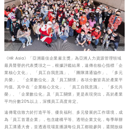
《HR Asia》「亞洲最佳企業雇主獎」為亞洲人力資源管理領域
最具聲譽的代表獎項之一，根據評鑑結果，遠傳在核心指標「企
業核心文化」、「員工自我意識」、「團隊溝通協作」、「多元
共榮」、「企業數位化」及「員工關懷」各項分數皆高於產業平
均值。其中在「企業核心文化」、「員工自我意識」、「多元共
榮」、「企業數位化」及「員工關懷」更是表現突出，高於產業
平均分數20%以上，深獲員工高度肯定。
遠傳電信致力於打造平等、優良福利、多元發展的工作環境，成
為「員工首選企業」，包含建構平等、透明企業文化，每季舉辦
員工溝通大會，並透過現場直播讓每位員工都能參與，還開放線