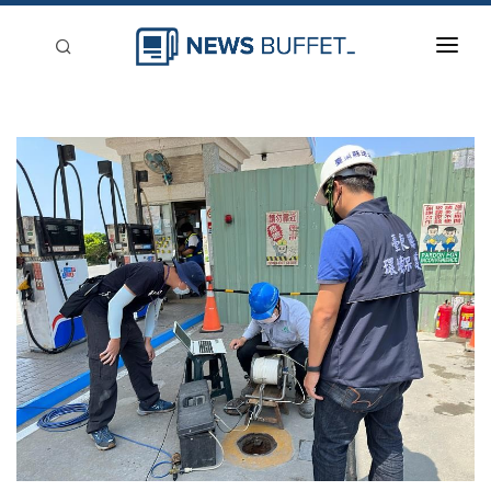
回到首頁
新聞稿分類
登入
刊登