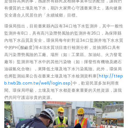
是值得高興的事，感謝所有縣民及相關事業單位的配合，讓我們
有優質的土壤及地下水，期許大家齊心守護臺東淨土，邁向健康
安全適合人民居住的「永續城鄉」目標。
環保局指出，目前臺東縣內設有34口地下水監測井，其中一般性
監測井有8口，具有高污染潛勢風險的監測井有26口，為保障縣
內地下水品質及安全，環保局每年針對這34口監測井地下水水質
中的PH(酸鹼度)等4項水質項目進行檢測分析，並抽測5口具有
高污染潛勢風險的工廠、場所（如：工業區、加油站、火力發電
廠等）監測井地下水中的其他污染物（如：揮發性有機物及總石
油碳氫化合物），來降低土壤及地下水污染風險。此外，環保局
也將監測結果公告在臺東土壤及地下水檢測資料庫(
http://ttep
b.twb2b.com.tw/well/login.asp
)中，歡迎民眾多加利用查
閱。環保局呼籲，土壤及地下水都是臺東重要的天然資源，讓我
們共同守護這珍貴的資源。