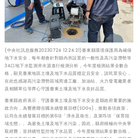
(中央社訊息服務20230724 12:24:21)臺東縣環境保護局為確保
地下水安全，每年都會針對縣內所設置的一般性及高污染潛勢等
34口地下水監測井水源進行檢測分析，今年度檢測結果全數合
格，顯見臺東地區土壤及地下水品質穩定且安全，請民眾安心，
在此也感謝高污染潛勢區域周邊工廠、加油站、火力發電廠業者
及相關單位等齊心守護臺東土壤及地下水良好品質。
臺東縣政府表示，守護臺東土壤及地下水安全是縣政府重要的施
政方向，為響應聯合國永續發展目標(SDGs)，推動各項政策，
以符合永續發展目標的第6項「淨水及衛生」及第15項「保育陸
域生態」。為避免土壤及地下水污染，因此，縣府積極向中央爭
取經費，並持續性監控地下水品質，今年度檢測結果全數合格，