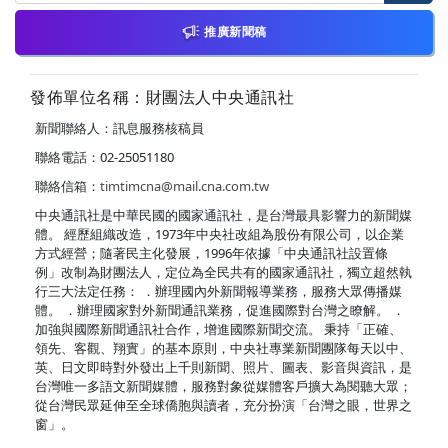
推廣新聞稿
發佈單位名稱：財團法人中央通訊社
新聞聯絡人：訊息服務核稿員
聯絡電話：02-25051180
聯絡信箱：
timtimcna@mail.cna.com.tw
中央通訊社是中華民國的國家通訊社，是台灣最具影響力的新聞媒
體。 經歷組織改造，1973年中央社改組為股份有限公司，以企業
方式經營；隨著民主化發展，1996年依據「中央通訊社設置條
例」改制為財團法人，定位為全民共有的國家通訊社，獨立超然執
行三大法定任務： ．辦理國內外新聞報導業務，服務大眾傳播媒
體。 ．辦理國家對外新聞通訊業務，促進國際對台灣之瞭解。 ．
加強與國際新聞通訊社合作，增進國際新聞交流。 秉持「正確、
領先、客觀、翔實」的基本原則，中央社專業新聞團隊每天以中、
英、日文即時對外發出上千則新聞、照片、圖表、影音與資訊，是
台灣唯一多語文新聞媒體，服務對象從媒體客戶擴大為閱聽大眾；
從台灣民眾延伸至全球僑胞與讀者，充分扮演「台灣之眼，世界之
窗」。