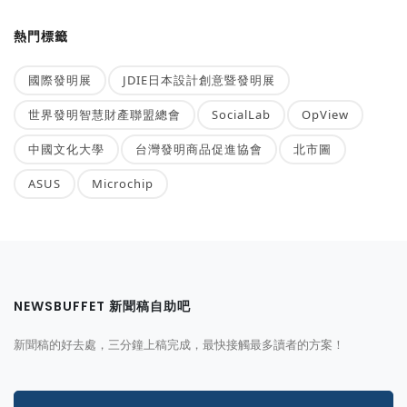
熱門標籤
國際發明展
JDIE日本設計創意暨發明展
世界發明智慧財產聯盟總會
SocialLab
OpView
中國文化大學
台灣發明商品促進協會
北市圖
ASUS
Microchip
NEWSBUFFET 新聞稿自助吧
新聞稿的好去處，三分鐘上稿完成，最快接觸最多讀者的方案！