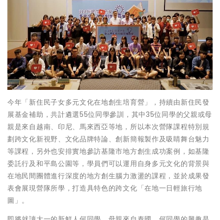
今年「新住民子女多元文化在地創生培育營」，持續由新住民發
展基金補助，共計遴選55位同學參訓，其中35位同學的父親或母
親是來自越南、印尼、馬來西亞等地，所以本次營隊課程特別規
劃跨文化新視野、文化品牌特論、創新簡報製作及吸睛舞台魅力
等課程，另外也安排實地參訪基隆市地方創生成功案例，如基隆
委託行及和平島公園等，學員們可以運用自身多元文化的背景與
在地民間團體進行深度的地方創生腦力激盪的課程，並於成果發
表會展現營隊所學，打造具特色的跨文化「在地一日輕旅行地
圖」。
即將就讀大一的新鮮人何同學，母親來自泰國，何同學的興趣是