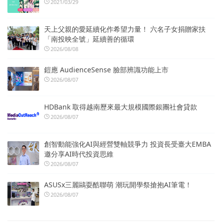
2021/03/29
天上父親的愛延續化作希望力量！ 六名子女捐贈家扶
「南投映全號」延續善的循環
2026/08/08
鎧應 AudienceSense 臉部辨識功能上市
2026/08/07
HDBank 取得越南歷來最大規模國際銀團社會貸款
2026/08/07
創智動能強化AI與經營雙軸競爭力 投資長受臺大EMBA
邀分享AI時代投資思維
2026/08/07
ASUSx三麗鷗耍酷聯萌 潮玩開學祭搶抱AI筆電！
2026/08/07