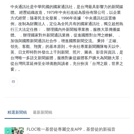
中央通訊社是中華民國的國家通訊社，是台灣最具影響力的新聞媒
體。 經歷組織改造，1973年中央社改組為股份有限公司，以企業
方式經營；隨著民主化發展，1996年依據「中央通訊社設置條
例」改制為財團法人，定位為全民共有的國家通訊社，獨立超然執
行三大法定任務： ．辦理國內外新聞報導業務，服務大眾傳播媒
體。 ．辦理國家對外新聞通訊業務，促進國際對台灣之瞭解。 ．
加強與國際新聞通訊社合作，增進國際新聞交流。 秉持「正確、
領先、客觀、翔實」的基本原則，中央社專業新聞團隊每天以中、
英、日文即時對外發出上千則新聞、照片、圖表、影音與資訊，是
台灣唯一多語文新聞媒體，服務對象從媒體客戶擴大為閱聽大眾；
從台灣民眾延伸至全球僑胞與讀者，充分扮演「台灣之眼，世界之
窗」。
精選新聞稿
最新新聞稿
FLOC唯一基督徒專屬交友APP，基督徒的新福音